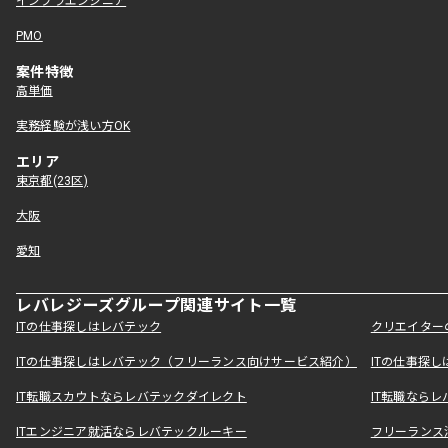
インフラエンジニア
PMO
案件特徴
高単価
実務経験が浅い方OK
エリア
東京都(23区)
大阪
愛知
レバレジーズグループ関連サイト一覧
ITの仕事探しはレバテック
クリエイター
ITの仕事探しはレバテック（フリーランス向けサービス紹介）
ITの仕事探
IT転職スカウトならレバテックダイレクト
IT転職なら
ITエンジニア就活ならレバテックルーキー
フリーランス