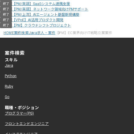
【PM/英語】SaaSシステム連携支援
終了
【PM/英語】ネットワーク領域向けPMサポート
終了
【PM/上流】AIエージェント基盤新規構築
終了
【VPoE】AI活用プロダクト開発
終了
【PM】クラウドシフトプロジェクト
終了
HOME
案件検索
Java求人・案件
【PM】EC業界向けIT戦略立案案件
案件検索
スキル
Java
Python
Ruby
Go
職種・ポジション
プログラマー(PG)
フロントエンドエンジニア