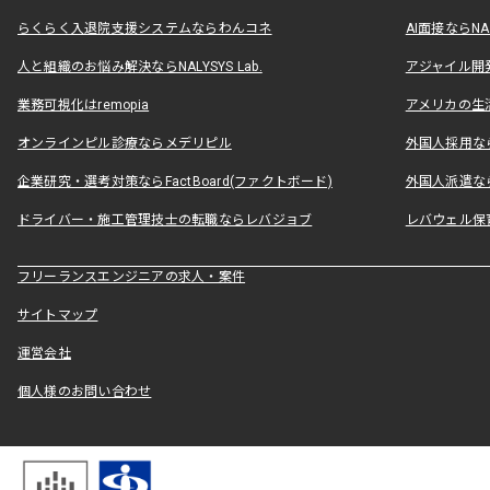
らくらく入退院支援システムならわんコネ
AI面接ならNAL
人と組織のお悩み解決ならNALYSYS Lab.
アジャイル開発なら
業務可視化はremopia
アメリカの生活
オンラインピル診療ならメデリピル
外国人採用ならLe
企業研究・選考対策ならFactBoard(ファクトボード)
外国人派遣なら
ドライバー・施工管理技士の転職ならレバジョブ
レバウェル保
フリーランスエンジニアの求人・案件
サイトマップ
運営会社
個人様のお問い合わせ