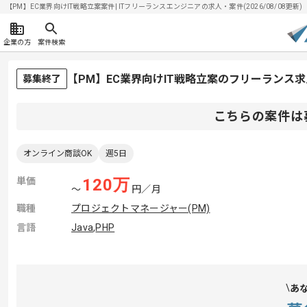
【PM】EC業界向けIT戦略立案案件| ITフリーランスエンジニアの求人・案件(2026/08/08更新)
企業の方
案件検索
【PM】EC業界向けIT戦略立案のフリーランス
募集終了
こちらの案件は
オンライン商談OK
週5日
単価
120
万
〜
円／月
職種
プロジェクトマネージャー(PM)
言語
Java
,
PHP
あ