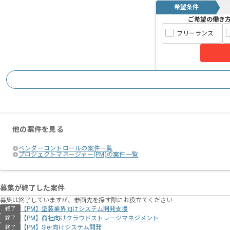
希望条件
ご希望の働き
フリーランス
他の案件を見る
ベンダーコントロールの案件一覧
プロジェクトマネージャー(PM)の案件一覧
募集が終了した案件
募集は終了していますが、参画先を探す際にお役立てください
【PM】塗装業界向けシステム開発支援
終了
【PM】商社向けクラウドストレージマネジメント
終了
【PM】SIer向けシステム開発
終了