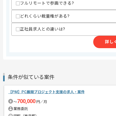
フルリモートで参画できる?
どれくらい裁量権がある?
商談回数
1回
その他募集要項
募集人数
1人
正社員求人との違いは?
作業開始日
2026/07/01
詳し
グループ企業の経営支援事業を展開して
エージェントからのコ
今回はEC業界向けIT戦略立案案件に携
メント
条件が似ている案件
PMとしての実務経験を活かしたい方に
【PM】PC展開プロジェクト支援の求人・案件
基本的には常駐での作業を見込んでおり
700,000
〜
円／月
業務委託