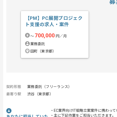
募
【PM】PC展開プロジェク
ト支援の求人・案件
700,000
〜
円／月
業務委託
田町（東京都）
契約形態
業務委託（フリーランス）
最寄り駅
渋谷（東京都）
・EC業界向けIT戦略立案案件に携わっ
・主に下記作業をご担当いただきます。
あなたに担当していた