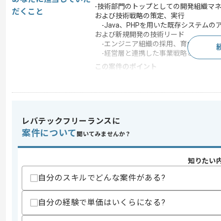
-技術部門のトップとしての開発組織マ
だくこと
および技術戦略の策定、実行
-Java、PHPを用いた既存システム
および新規開発の技術リード
-エンジニア組織の採用、育成、評定
-経営層と連携した事業戦略とIT戦略
この案件のポイント
業務内容
ベンダーコントロール
特徴
20代活躍中 , 30代活躍
レバテックフリーランスに
案件について
求めるスキル
聞いてみませんか？
スキル
・開発実務経験(5年以上)
・PMとしての実務経験(5年以上)
知りたい
歓迎スキル
自分のスキルでどんな案件がある?
・CTOとしての実務経験
自分の経験で単価はいくらになる?
スキルに不安がある方へ
上記に似た経験やスキルをお持ちであれば申