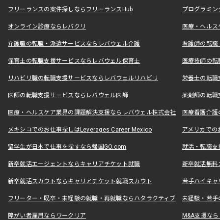
フリーランスの案件探しならフリーランスHub
プログラミン
オンライン診療ならレバクリ
医療・ヘルス
介護職の転職・派遣サービスならレバウェル介護
看護師の転職
保育士の転職支援サービスならレバウェル保育士
医療技師の転
リハビリ職の転職支援サービスならレバウェルリハビリ
栄養士の転職
医師の転職支援サービスならレバウェル医師
薬剤師の転職
医療・ヘルスケア業界の課題解決支援ならレバウェル株式会社
医療看護介護の
メキシコでのお仕事探しはLeverages Career Mexico
アメリカでのお仕事
留学生が日本で仕事を探すなら帰国GO.com
就活・転職支
新卒就活エージェントならキャリアチケット就職
新卒就活無料
新卒就活スカウトならキャリアチケット就職スカウト
若手ハイキャ
フリーター・既卒・未経験の就職・再就職ならハタラクティブ
未経験・若手
障がい者雇用ならワークリア
M&A支援な