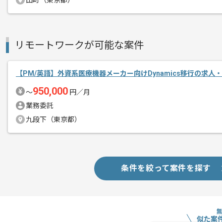
田町（東京都）
リモートワークが可能な案件
【PM/英語】外資系医療機器メーカー向けDynamics移行の求人
950,000
〜
円／月
業務委託
九段下（東京都）
条件を絞って案件を探す
似た案