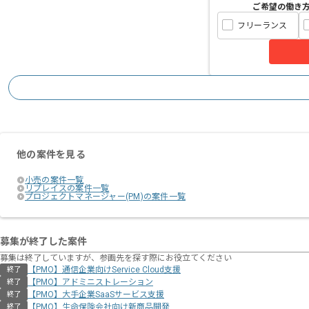
ご希望の働き
フリーランス
他の案件を見る
小売の案件一覧
リプレイスの案件一覧
プロジェクトマネージャー(PM)の案件一覧
募集が終了した案件
募集は終了していますが、参画先を探す際にお役立てください
【PMO】通信企業向けService Cloud支援
終了
【PMO】アドミニストレーション
終了
【PMO】大手企業SaaSサービス支援
終了
【PMO】生命保険会社向け新商品開発
終了