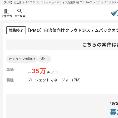
【PMO】自治体向けクラウドシステムバックオフィス支援案件| ITフリーランスエンジニアの求人・案件
企業の方
案件検索
【PMO】自治体向けクラウドシステムバックオ
募集終了
こちらの案件は
オンライン商談OK
週5日
単価
35
万
〜
円／月
職種
プロジェクトマネージャー(PM)
あ
募