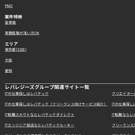
PMO
案件特徴
高単価
実務経験が浅い方OK
エリア
東京都(23区)
大阪
愛知
レバレジーズグループ関連サイト一覧
ITの仕事探しはレバテック
クリエイター
ITの仕事探しはレバテック（フリーランス向けサービス紹介）
ITの仕事探
IT転職スカウトならレバテックダイレクト
IT転職なら
ITエンジニア就活ならレバテックルーキー
フリーランス