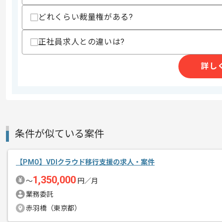
・基本的なPCスキル（Excel、PowerP
どれくらい裁量権がある?
歓迎スキル
・Salesforce利用経験
正社員求人との違いは?
・Backlog、Slack利用経験
スキルに不安がある方へ
詳し
上記に似た経験やスキルをお持ちであれば申
商談回数
1回
その他募集要項
条件が似ている案件
募集人数
1人
作業開始日
2026/06/15
【PMO】VDIクラウド移行支援の求人・案件
1,350,000
〜
円／月
レバテックでの実績がある企業の案件で
業務委託
エージェントからのコ
赤羽橋（東京都）
メント
PMOの経験を活かすことができます。