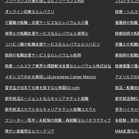
フリーランスの案件探しならフリーランスHub
プログラミン
オンライン診療ならレバクリ
医療・ヘルス
介護職の転職・派遣サービスならレバウェル介護
看護師の転職
保育士の転職支援サービスならレバウェル保育士
医療技師の転
リハビリ職の転職支援サービスならレバウェルリハビリ
栄養士の転職
医師の転職支援サービスならレバウェル医師
薬剤師の転職
医療・ヘルスケア業界の課題解決支援ならレバウェル株式会社
医療看護介護の
メキシコでのお仕事探しはLeverages Career Mexico
アメリカでのお仕事
留学生が日本で仕事を探すなら帰国GO.com
就活・転職支
新卒就活エージェントならキャリアチケット就職
新卒就活無料
新卒就活スカウトならキャリアチケット就職スカウト
若手ハイキャ
フリーター・既卒・未経験の就職・再就職ならハタラクティブ
未経験・若手
障がい者雇用ならワークリア
M&A支援な