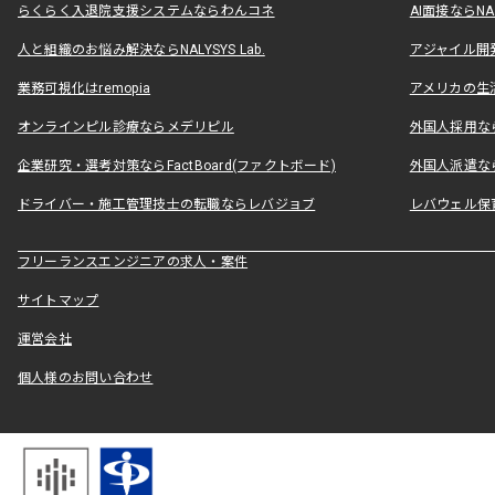
らくらく入退院支援システムならわんコネ
AI面接ならNAL
人と組織のお悩み解決ならNALYSYS Lab.
アジャイル開発なら
業務可視化はremopia
アメリカの生活
オンラインピル診療ならメデリピル
外国人採用ならLe
企業研究・選考対策ならFactBoard(ファクトボード)
外国人派遣なら
ドライバー・施工管理技士の転職ならレバジョブ
レバウェル保
フリーランスエンジニアの求人・案件
サイトマップ
運営会社
個人様のお問い合わせ