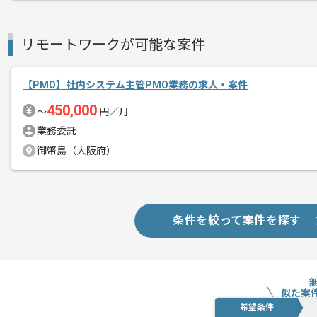
複数案件を保有している企業ですので、
ご経験と実績に応じて別案件のご提案も
リモートワークが可能な案件
新しいアイディアや技術を積極的に導入
経験豊富なメンバーと成長が出来る環境
【PMO】社内システム主管PMO業務の求人・案件
スキルアップされたい方、長期的に参画
450,000
〜
円／月
業務委託
御幣島（大阪府）
条件を絞って案件を探す
似た案
希望条件