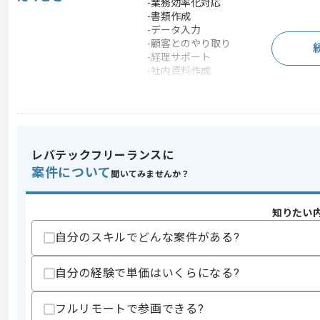
-業務効率化対応
-書類作成
-データ入力
-顧客とのやり取り
-経理サポート
-社内資料作成
この案件で扱う技術
開発ツール
Backlog
この案件のポイント
レバテックフリーランスに
業界
小売
案件について
聞いてみませんか？
業務内容
リプレイス
担当領域/システ
基幹業務システム
ム
知りたい
特徴
20代活躍中 , 30代活躍
自分のスキルでどんな案件がある?
自分の経験で単価はいくらになる?
求めるスキル
スキル
・マニュアル作成経験
フルリモートで参画できる?
・請求処理、経理補助等のバックオフィ