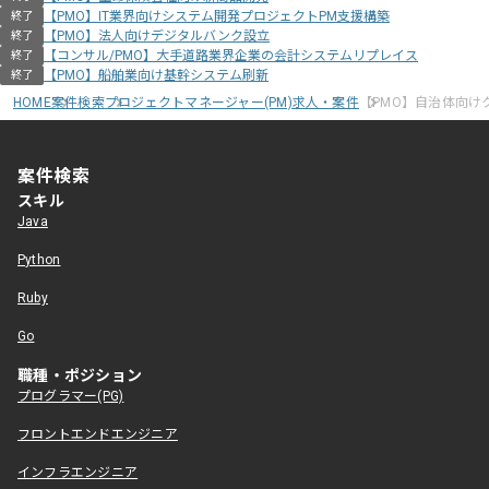
【PMO】IT業界向けシステム開発プロジェクトPM支援構築
終了
【PMO】法人向けデジタルバンク設立
終了
【コンサル/PMO】大手道路業界企業の会計システムリプレイス
終了
【PMO】船舶業向け基幹システム刷新
終了
HOME
案件検索
プロジェクトマネージャー(PM)求人・案件
【PMO】自治体向け
案件検索
スキル
Java
Python
Ruby
Go
職種・ポジション
プログラマー(PG)
フロントエンドエンジニア
インフラエンジニア