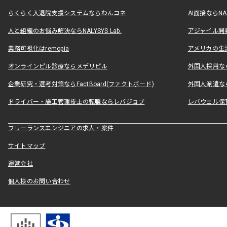
らくらく入退院支援システムならわんコネ
AI面接ならNAL
人と組織のお悩み解決ならNALYSYS Lab.
アジャイル開発なら
業務可視化はremopia
アメリカの生活
オンラインピル診療ならメデリピル
外国人採用ならLe
企業研究・選考対策ならFactBoard(ファクトボード)
外国人派遣なら
ドライバー・施工管理技士の転職ならレバジョブ
レバウェル保
フリーランスエンジニアの求人・案件
サイトマップ
運営会社
個人様のお問い合わせ