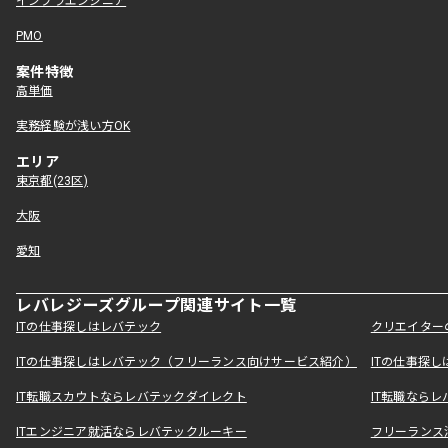
インフラエンジニア
PMO
案件特徴
高単価
実務経験が浅い方OK
エリア
東京都(23区)
大阪
愛知
レバレジーズグループ関連サイト一覧
ITの仕事探しはレバテック
クリエイター
ITの仕事探しはレバテック（フリーランス向けサービス紹介）
ITの仕事探
IT転職スカウトならレバテックダイレクト
IT転職なら
ITエンジニア就活ならレバテックルーキー
フリーランス