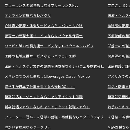
フリーランスの案件探しならフリーランスHub
プログラミン
オンライン診療ならレバクリ
医療・ヘルス
介護職の転職・派遣サービスならレバウェル介護
看護師の転職
保育士の転職支援サービスならレバウェル保育士
医療技師の転
リハビリ職の転職支援サービスならレバウェルリハビリ
栄養士の転職
医師の転職支援サービスならレバウェル医師
薬剤師の転職
医療・ヘルスケア業界の課題解決支援ならレバウェル株式会社
医療看護介護の
メキシコでのお仕事探しはLeverages Career Mexico
アメリカでのお仕事
留学生が日本で仕事を探すなら帰国GO.com
就活・転職支
新卒就活エージェントならキャリアチケット就職
新卒就活無料
新卒就活スカウトならキャリアチケット就職スカウト
若手ハイキャ
フリーター・既卒・未経験の就職・再就職ならハタラクティブ
未経験・若手
障がい者雇用ならワークリア
M&A支援な