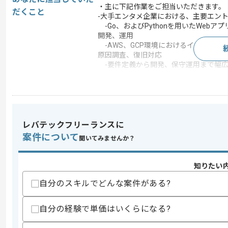
・主に下記作業をご担当いただきます。
だくこと
-大手エンタメ企業における、主要エン
-Go、およびPythonを用いたWebア
開発、運用
-AWS、GCP環境におけるインフラ運
原因調査、復旧対応
-要件定義から開発、保守運用まで幅
この案件で扱う技術
クラウド
Google Cloud Platform
この案件のポイント
レバテックフリーランスに
業務内容
アプリ開発 , 受託開発
案件について
聞いてみませんか？
特徴
20代活躍中 , 30代活躍中
知りたい
求めるスキル
自分のスキルでどんな案件がある?
スキル
・中規模Webアプリケーションの開発、運
・Goを用いたWebアプリケーション開発
自分の経験で単価はいくらになる?
・Pythonを用いたWebアプリケーショ
・AWS、GCP環境での開発、運用経験(