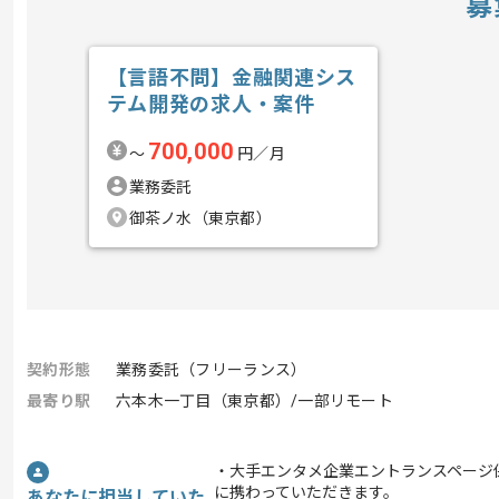
募
【言語不問】金融関連シス
テム開発の求人・案件
700,000
〜
円／月
業務委託
御茶ノ水（東京都）
契約形態
業務委託（フリーランス）
最寄り駅
六本木一丁目（東京都）/一部リモート
・大手エンタメ企業エントランスページ
に携わっていただきます。
あなたに担当していた