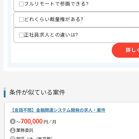
・中規模Webアプリケーションにおけ
フルリモートで参画できる?
歓迎スキル
どれくらい裁量権がある?
・クリーンアーキテクチャ、オニオンア
・フロントエンド開発経験
・要件定義から開発運用保守までを一気
正社員求人との違いは?
・マーケティング要素を含む開発のドメ
詳し
スキルに不安がある方へ
上記に似た経験やスキルをお持ちであれば申
商談回数
1回
その他募集要項
条件が似ている案件
募集人数
1人
作業開始日
2026/05/25
【言語不問】金融関連システム開発の求人・案件
700,000
〜
円／月
システム受託開発運用支援、SES事業
業務委託
エージェントからのコ
今回は大手エンタメ企業エントランスペ