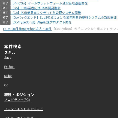
【PHP/Go】ゲームプラットフォーム通貨管理基盤開発
終了
【Go】EC事業者向けSaaS開発刷新
終了
【Go】医療業界向けクラウド型管理システム開発
終了
【Goバックエンド】SaaS領域における業務系共通基盤システムの新規開発
終了
【Go/TypeScript】AI系新規プロダクト開発
終了
HOME
案件検索
Python求人・案件
【Go/Python】大手エンタメ企業エントラ
案件検索
スキル
Java
Python
Ruby
Go
職種・ポジション
プログラマー(PG)
フロントエンドエンジニア