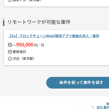
御茶ノ水（東京都）
メント
に携わっていただきます。
Goを用いた実務経験を活かしたい方に
リモートワークが可能な案件
基本的には一部リモートでの作業を見込
【Go】ブロックチェーンWeb3領域アプリ開発の求人・案件
950,000
〜
円／月
業務委託
渋谷（東京都）
条件を絞って案件を探す
似た案