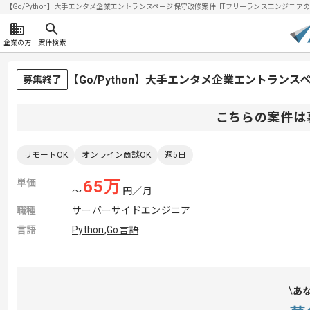
【Go/Python】大手エンタメ企業エントランスページ保守改修案件| ITフリーランスエンジニアの求人
企業の方
案件検索
【Go/Python】大手エンタメ企業エントラン
募集終了
こちらの案件は
リモートOK
オンライン商談OK
週5日
単価
65
万
〜
円／月
職種
サーバーサイドエンジニア
言語
Python
,
Go言語
あ