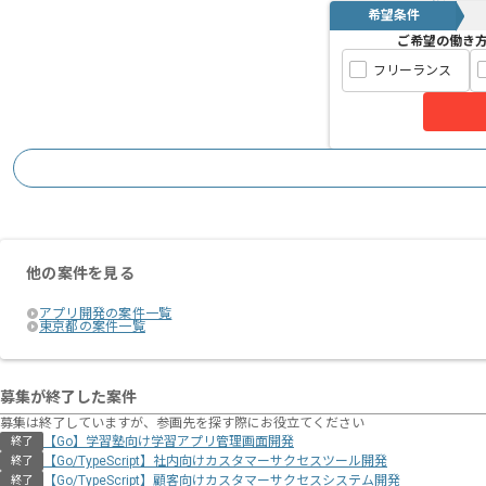
希望条件
ご希望の働き
フリーランス
他の案件を見る
アプリ開発の案件一覧
東京都の案件一覧
募集が終了した案件
募集は終了していますが、参画先を探す際にお役立てください
【Go】学習塾向け学習アプリ管理画面開発
終了
【Go/TypeScript】社内向けカスタマーサクセスツール開発
終了
【Go/TypeScript】顧客向けカスタマーサクセスシステム開発
終了