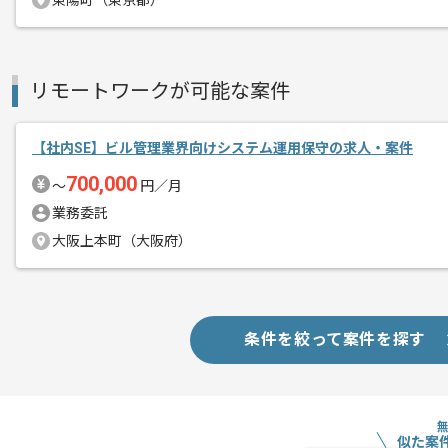
東陽町（東京都）
リモートワークが可能な案件
【社内SE】ビル管理業界向けシステム運用保守の求人・案件
700,000
〜
円／月
業務委託
大阪上本町（大阪府）
条件を絞って案件を探す
似た案