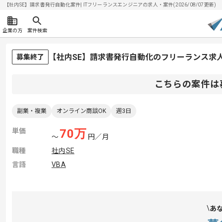
【社内SE】請求書発行自動化案件| ITフリーランスエンジニアの求人・案件(2026/08/07更新)
企業の方
案件検索
【社内SE】請求書発行自動化のフリーランス求
募集終了
こちらの案件は
副業・複業
オンライン商談OK
週3日
単価
70
万
〜
円／月
職種
社内SE
言語
VBA
あ