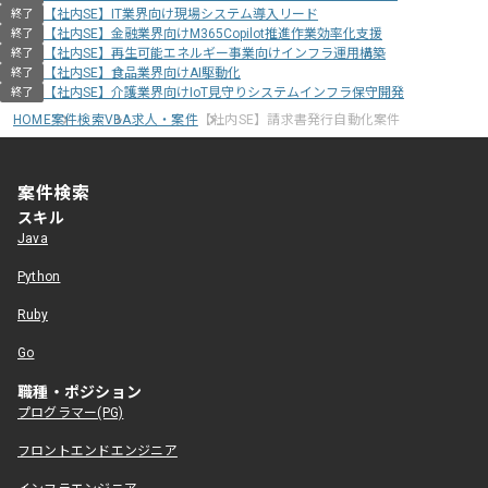
【社内SE】IT業界向け現場システム導入リード
終了
【社内SE】金融業界向けM365Copilot推進作業効率化支援
終了
【社内SE】再生可能エネルギー事業向けインフラ運用構築
終了
【社内SE】食品業界向けAI駆動化
終了
【社内SE】介護業界向けIoT見守りシステムインフラ保守開発
終了
HOME
案件検索
VBA求人・案件
【社内SE】請求書発行自動化案件
案件検索
スキル
Java
Python
Ruby
Go
職種・ポジション
プログラマー(PG)
フロントエンドエンジニア