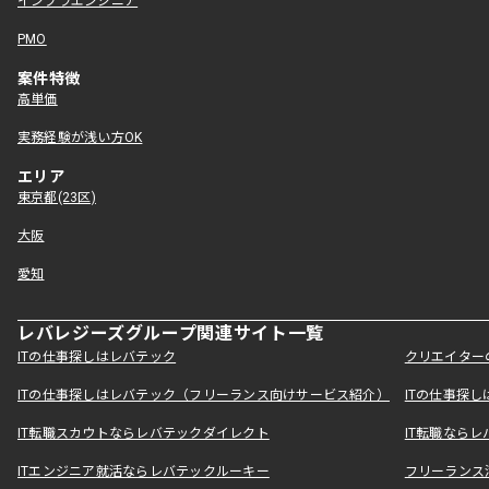
インフラエンジニア
PMO
案件特徴
高単価
実務経験が浅い方OK
エリア
東京都(23区)
大阪
愛知
レバレジーズグループ関連サイト一覧
ITの仕事探しはレバテック
クリエイター
ITの仕事探しはレバテック（フリーランス向けサービス紹介）
ITの仕事探
IT転職スカウトならレバテックダイレクト
IT転職なら
ITエンジニア就活ならレバテックルーキー
フリーランス