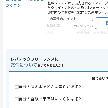
-基幹システムから出力されるCSVデー
だくこと
-各クライアントの指定Excelフォーマ
-部門内の作業効率化に向けた新規ツー
この案件のポイント
業務内容
社内システム開発
特徴
20代活躍中 , 30代活躍
求めるスキル
スキル
・ExcelVBAを用いた自動化や業務効
レバテックフリーランスに
案件について
聞いてみませんか？
スキルに不安がある方へ
上記に似た経験やスキルをお持ちであれば申
知りたい
自分のスキルでどんな案件がある?
商談回数
1回
自分の経験で単価はいくらになる?
その他募集要項
募集人数
1人