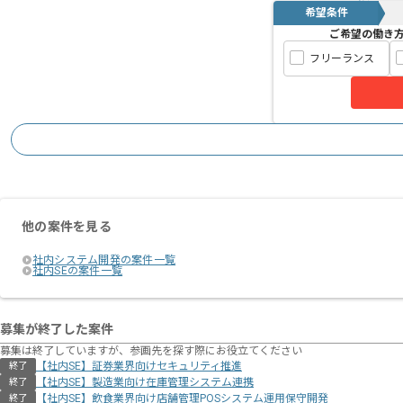
希望条件
ご希望の働き
フリーランス
他の案件を見る
社内システム開発の案件一覧
社内SEの案件一覧
募集が終了した案件
募集は終了していますが、参画先を探す際にお役立てください
【社内SE】証券業界向けセキュリティ推進
終了
【社内SE】製造業向け在庫管理システム連携
終了
【社内SE】飲食業界向け店舗管理POSシステム運用保守開発
終了