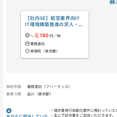
募
【社内SE】航空業界向け
IT環境構築推進の求人・案
件
3,180
〜
円／時
業務委託
東陽町（東京都）
契約形態
業務委託（フリーランス）
最寄り駅
品川（東京都）
・請求書発行自動化案件に携わっていた
・主に下記作業をご担当いただきます。
あなたに担当していた