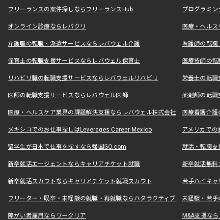
フリーランスの案件探しならフリーランスHub
プログラミン
オンライン診療ならレバクリ
医療・ヘルス
介護職の転職・派遣サービスならレバウェル介護
看護師の転職
保育士の転職支援サービスならレバウェル保育士
医療技師の転
リハビリ職の転職支援サービスならレバウェルリハビリ
栄養士の転職
医師の転職支援サービスならレバウェル医師
薬剤師の転職
医療・ヘルスケア業界の課題解決支援ならレバウェル株式会社
医療看護介護の
メキシコでのお仕事探しはLeverages Career Mexico
アメリカでのお仕事
留学生が日本で仕事を探すなら帰国GO.com
就活・転職支
新卒就活エージェントならキャリアチケット就職
新卒就活無料
新卒就活スカウトならキャリアチケット就職スカウト
若手ハイキャ
フリーター・既卒・未経験の就職・再就職ならハタラクティブ
未経験・若手
障がい者雇用ならワークリア
M&A支援な