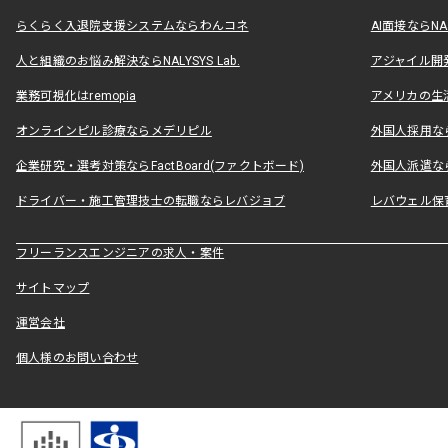
らくらく入退院支援システムならわんコネ
AI面接ならNAL
人と組織のお悩み解決ならNALYSYS Lab.
アジャイル開発なら
業務可視化はremopia
アメリカの生活
オンラインピル診療ならメデリピル
外国人採用ならLe
企業研究・選考対策ならFactBoard(ファクトボード)
外国人派遣なら
ドライバー・施工管理技士の転職ならレバジョブ
レバウェル保
フリーランスエンジニアの求人・案件
サイトマップ
運営会社
個人様のお問い合わせ