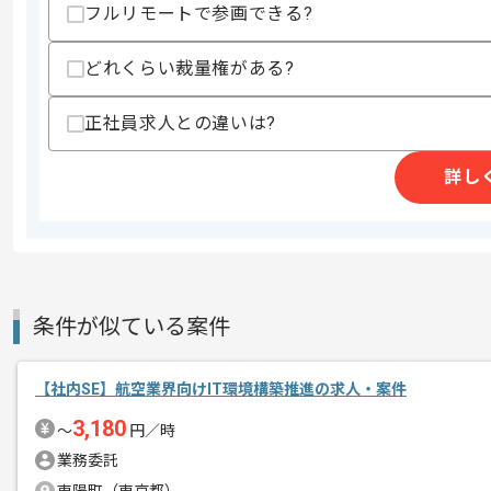
作業開始日
2026/07/01
フルリモートで参画できる?
どれくらい裁量権がある?
総合レンタル事業、絵画レンタル事業等
エージェントからのコ
正社員求人との違いは?
今回は請求書発行自動化案件に携わって
メント
詳し
社内SEとしての実務経験を活かしたい
基本的には常駐での作業を見込んでおり
チームでの開発が得意な方にマッチしま
条件が似ている案件
【社内SE】航空業界向けIT環境構築推進の求人・案件
3,180
〜
円／時
業務委託