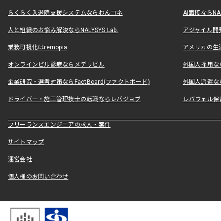
らくらく入退院支援システムならわんコネ
AI面接ならNAL
人と組織のお悩み解決ならNALYSYS Lab.
アジャイル開発なら
業務可視化はremopia
アメリカの生活
オンラインピル診療ならメデリピル
外国人採用ならLe
企業研究・選考対策ならFactBoard(ファクトボード)
外国人派遣なら
ドライバー・施工管理技士の転職ならレバジョブ
レバウェル保
フリーランスエンジニアの求人・案件
サイトマップ
運営会社
個人様のお問い合わせ