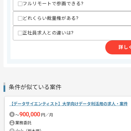
フルリモートで参画できる?
どれくらい裁量権がある?
商談回数
1回
その他募集要項
正社員求人との違いは?
募集人数
1人
作業開始日
2026/05/25
詳し
疾病および医療保険事業、がん保険事業
エージェントからのコ
今回は営業データ分析工程案件に携わっ
メント
条件が似ている案件
データアナリストとしての実務経験を活
【データサイエンティスト】大学向けデータ利活用の求人・案件
基本的には一部リモートでの作業を見込
900,000
〜
円／月
業務委託