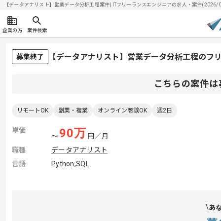
【データアナリスト】営業データ分析工程案件| ITフリーランスエンジニアの求人・案件(2026/08
企業の方
案件検索
【データアナリスト】営業データ分析工程のフ
募集終了
こちらの案件は
リモートOK
副業・複業
オンライン商談OK
週2日
単価
90
万
〜
円／月
職種
データアナリスト
言語
Python
,
SQL
あ