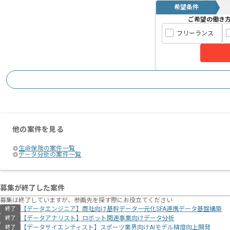
希望条件
ご希望の働き
フリーランス
他の案件を見る
生命保険の案件一覧
データ分析の案件一覧
募集が終了した案件
募集は終了していますが、参画先を探す際にお役立てください
【データエンジニア】商社向け基幹データ一元化SFA連携データ基盤構築
終了
【データアナリスト】ロボット関連事業向けデータ分析
終了
【データサイエンティスト】スポーツ業界向けAIモデル精度向上開発
終了