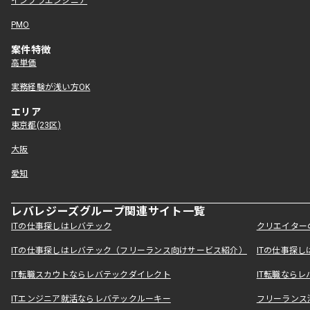
インフラエンジニア
PMO
案件特徴
高単価
実務経験が浅い方OK
エリア
東京都(23区)
大阪
愛知
レバレジーズグループ関連サイト一覧
ITの仕事探しはレバテック
クリエイター
ITの仕事探しはレバテック（フリーランス向けサービス紹介）
ITの仕事探
IT転職スカウトならレバテックダイレクト
IT転職なら
ITエンジニア就活ならレバテックルーキー
フリーランス