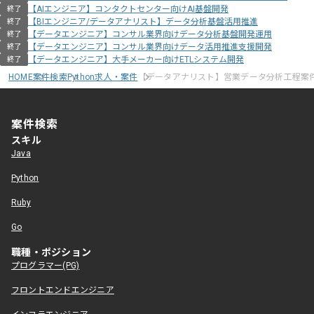
【AIエンジニア】コンタクトセンター向けAI基盤開発
終了
【BIエンジニア/データアナリスト】データ分析基盤活用推進
終了
【データエンジニア】コンサル業界向けデータ分析基盤開発運用
終了
【データエンジニア】コンサル業界向けデータ活用推進支援開発
終了
【データエンジニア】大手メーカー向けETLシステム開発
終了
HOME
案件検索
Python求人・案件
【データアナリスト】営業データ分析工程案
案件検索
スキル
Java
Python
Ruby
Go
職種・ポジション
プログラマー(PG)
フロントエンドエンジニア