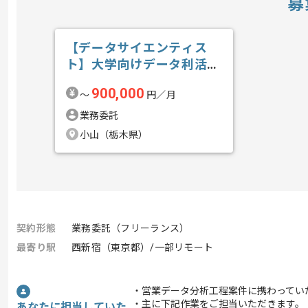
募
【データサイエンティス
ト】大学向けデータ利活用
の求人・案件
900,000
〜
円／月
業務委託
小山（栃木県）
契約形態
業務委託（フリーランス）
最寄り駅
西新宿（東京都）/一部リモート
・営業データ分析工程案件に携わってい
・主に下記作業をご担当いただきます。
あなたに担当していた