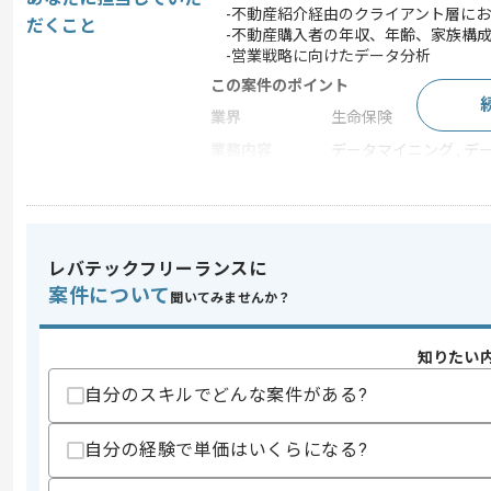
-不動産紹介経由のクライアント層にお
だくこと
-不動産購入者の年収、年齢、家族構成
-営業戦略に向けたデータ分析
この案件のポイント
業界
生命保険
業務内容
データマイニング , デ
20代活躍中 , 30代活躍中
特徴
ら可能
レバテックフリーランスに
求めるスキル
案件について
聞いてみませんか？
スキル
・データアナリスト実務経験
・SQL、Python等を用いたデータ抽出
知りたい
歓迎スキル
自分のスキルでどんな案件がある?
・生命保険、不動産業界のデータ分析実
・BIツールを用いたダッシュボード構築
自分の経験で単価はいくらになる?
スキルに不安がある方へ
上記に似た経験やスキルをお持ちであれば申