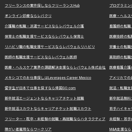
フリーランスの案件探しならフリーランスHub
プログラミン
オンライン診療ならレバクリ
医療・ヘルス
介護職の転職・派遣サービスならレバウェル介護
看護師の転職
保育士の転職支援サービスならレバウェル保育士
医療技師の転
リハビリ職の転職支援サービスならレバウェルリハビリ
栄養士の転職
医師の転職支援サービスならレバウェル医師
薬剤師の転職
医療・ヘルスケア業界の課題解決支援ならレバウェル株式会社
医療看護介護の
メキシコでのお仕事探しはLeverages Career Mexico
アメリカでのお仕事
留学生が日本で仕事を探すなら帰国GO.com
就活・転職支
新卒就活エージェントならキャリアチケット就職
新卒就活無料
新卒就活スカウトならキャリアチケット就職スカウト
若手ハイキャ
フリーター・既卒・未経験の就職・再就職ならハタラクティブ
未経験・若手
障がい者雇用ならワークリア
M&A支援な