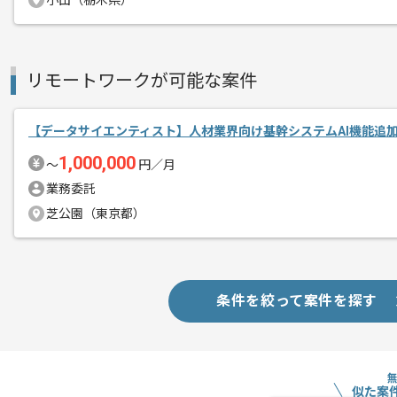
小山（栃木県）
リモートワークが可能な案件
【データサイエンティスト】人材業界向け基幹システムAI機能追
1,000,000
〜
円／月
業務委託
芝公園（東京都）
条件を絞って案件を探す
似た案