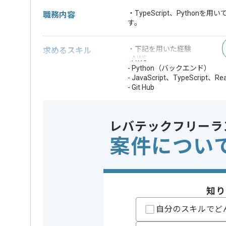
・TypeScript、Python
職務内容
す。
・下記を用いた経験
求めるスキル
- AWS
- Python（バックエンド）
- JavaScript、TypeScrip
- Git Hub
・CI/CDパイプラインの構築
・プルリクエスト運用の設計
※上記に似た経験やスキルをお持ち
レバテックフリーラ
案件につい
フレームワーク
React
この案件で扱う技術
クラウド
AWS
開発ツール
GitHub
知り
精算条件
精算・お支払い
自分のスキルでど
精算基準時間
160時間
支払いサイト
15日