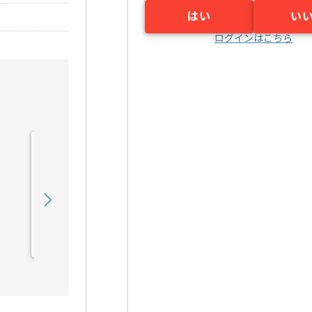
はい
い
ログインはこちら
【PHP】大手スポーツ小売
基幹システムマイグレーシ
ョン開発の求人・案件
650,000
〜
円／月
業務委託
本町（大阪府）