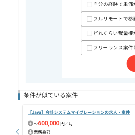
自分の経験で単価
フルリモートで参
担当者より
どれくらい裁量権
初日はPC貸与や設定等で現地での作業が発生しますが
フリーランス案件
条件が似ている案件
【Java】会計システムマイグレーションの求人・案件
600,000
〜
円／月
業務委託