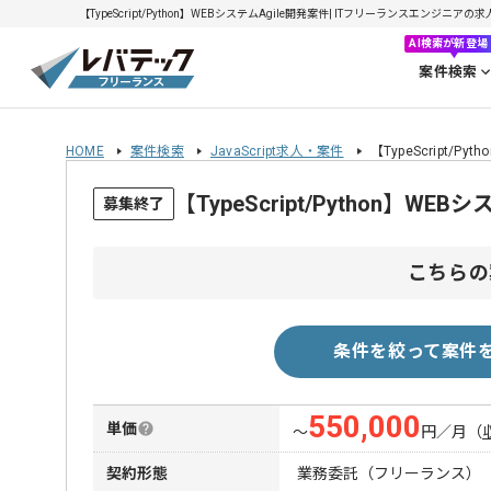
【TypeScript/Python】WEBシステムAgile開発案件| ITフリーランスエンジニアの求人
AI検索が新登場
案件検索
HOME
案件検索
JavaScript求人・案件
【TypeScript/P
【TypeScript/Python】
募集終了
こちらの
条件を絞って案件
550,000
単価
〜
円／月
（
契約形態
業務委託（フリーランス）