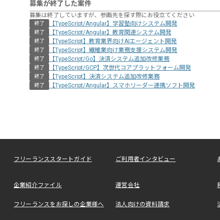
募集が終了した案件
募集は終了していますが、参画先を探す際にお役立てください
【TypeScript/Angular】学習塾向けシステム開発
終了
【TypeScript/Angular】教育関連システム開発
終了
【TypeScript】教育業界向けAIエージェント開発
終了
【TypeScript】繊維業向け業務支援システム開発
終了
【TypeScript/Go】決済システム追加改修業務
終了
【TypeScript/GCP】次世代コアプラットフォーム開発
終了
【TypeScript】決済システム追加改修業務
終了
【TypeScript/Angular】スマホリーダー連携ソフト開発
終了
フリーランススタートガイド
ご利用者インタビュー
企業紹介ファイル
運営会社
フリーランスをお探しの企業様へ
法人向けの資料請求