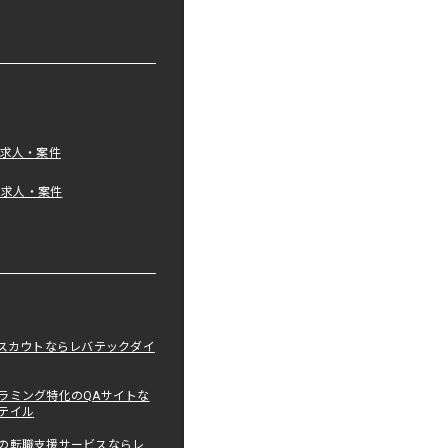
の求人・案件
tの求人・案件
職スカウトならレバテックダイ
ラミング特化のQAサイトな
テイル
の転職支援サービスならレ