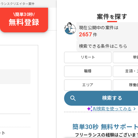
ーランスクリエイター案件
\
簡単30秒
/
案件
探す
を
無料登録
現在公開中の案件は
2657
件
検索できる条件はこちら
リモート
単
職種
言語・
エリア
稼働
検索する
AI検索を使ってみる
簡単30秒 無料サポー
ート
フリーランスの経験はございま