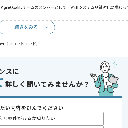
を用いてAgileQualityチームのメンバーとして、WEBシステム品質強化に携
続きをみる
t、React（フロントエンド）
および運用経験
、管理経験
であれば申し込み可能なケースもございます！まずはお気軽にご相談ください！
ンスに
て
詳しく聞いてみませんか？
たい内容を選んでください
んな案件があるか知りたい
〜180時間