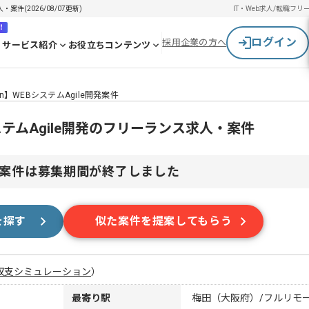
・案件(2026/08/07更新)
IT・Web求人/転職
フリ
！
ログイン
採用企業の方へ
サービス紹介
お役立ちコンテンツ
ython】WEBシステムAgile開発案件
WEBシステムAgile開発のフリーランス求人・案件
案件は募集期間が終了しました
を探す
似た案件を提案してもらう
収支シミュレーション
）
最寄り駅
梅田（大阪府）/フルリモ