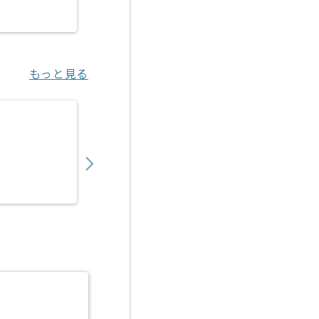
本町（大阪府）
もっと見る
【Python/TypeScript/SQL】電力企業
700,000
〜
円／月
業務委託
六本木（東京都）