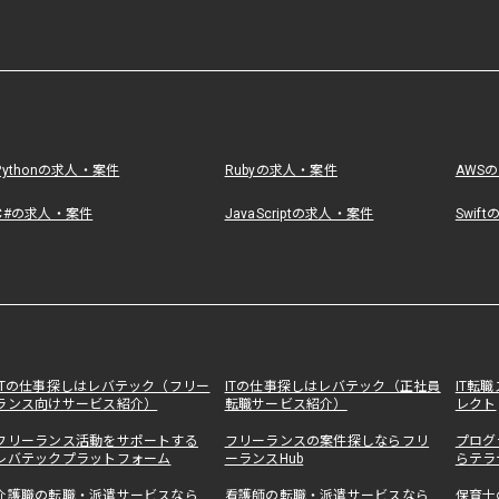
Pythonの求人・案件
Rubyの求人・案件
AWS
C#の求人・案件
JavaScriptの求人・案件
Swif
ITの仕事探しはレバテック（フリー
ITの仕事探しはレバテック（正社員
IT転
ランス向けサービス紹介）
転職サービス紹介）
レクト
フリーランス活動をサポートする
フリーランスの案件探しならフリ
プログ
レバテックプラットフォーム
ーランスHub
らテラ
介護職の転職・派遣サービスなら
看護師の転職・派遣サービスなら
保育士