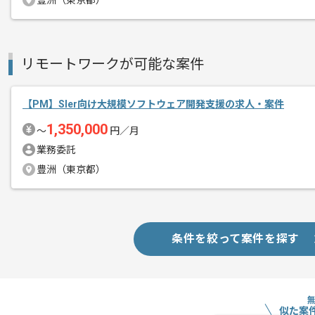
豊洲（東京都）
リモートワークが可能な案件
【PM】Sler向け大規模ソフトウェア開発支援の求人・案件
1,350,000
〜
円／月
業務委託
豊洲（東京都）
条件を絞って案件を探す
似た案