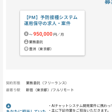
募
【PM】予防接種システム
運用保守の求人・案件
950,000
〜
円／月
業務委託
豊洲（東京都）
契約形態
業務委託（フリーランス）
最寄り駅
新宿（東京都）/フルリモート
・AIチャットシステム開発案件に携わっ
・主に下記作業をご担当いただきます。
あなたに担当していた