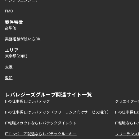
インフラエンジニア
PMO
案件特徴
高単価
実務経験が浅い方OK
エリア
東京都(23区)
大阪
愛知
レバレジーズグループ関連サイト一覧
ITの仕事探しはレバテック
クリエイター
ITの仕事探しはレバテック（フリーランス向けサービス紹介）
ITの仕事探
IT転職スカウトならレバテックダイレクト
IT転職なら
ITエンジニア就活ならレバテックルーキー
フリーランス