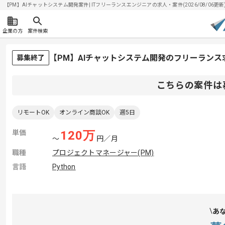
【PM】AIチャットシステム開発案件| ITフリーランスエンジニアの求人・案件(2026/08/06更新
企業の方
案件検索
【PM】AIチャットシステム開発のフリーランス
募集終了
こちらの案件は
リモートOK
オンライン商談OK
週5日
単価
120
万
〜
円／月
職種
プロジェクトマネージャー(PM)
言語
Python
あ