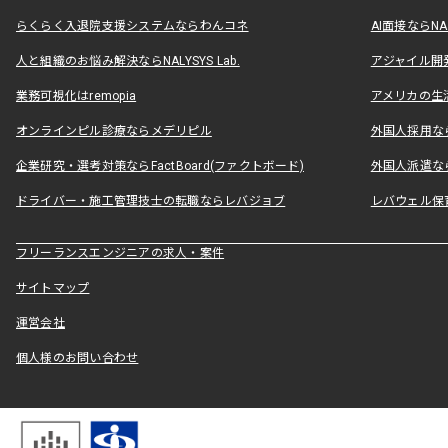
らくらく入退院支援システムならわんコネ
AI面接ならNAL
人と組織のお悩み解決ならNALYSYS Lab.
アジャイル開発なら
業務可視化はremopia
アメリカの生活
オンラインピル診療ならメデリピル
外国人採用ならLe
企業研究・選考対策ならFactBoard(ファクトボード)
外国人派遣なら
ドライバー・施工管理技士の転職ならレバジョブ
レバウェル保
フリーランスエンジニアの求人・案件
サイトマップ
運営会社
個人様のお問い合わせ