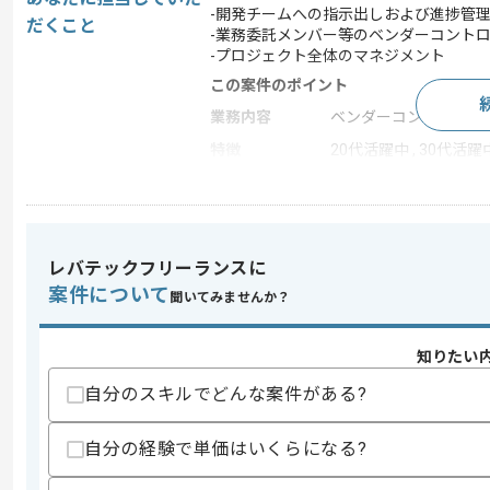
-開発チームへの指示出しおよび進捗管
だくこと
-業務委託メンバー等のベンダーコント
-プロジェクト全体のマネジメント
この案件のポイント
業務内容
ベンダーコントロール
特徴
20代活躍中 , 30代活躍
求めるスキル
スキル
・PM経験
レバテックフリーランスに
・ベンダーコントロール経験
案件について
聞いてみませんか？
歓迎スキル
・Pythonを用いた開発PM経験
知りたい
・AIシステム開発、データマイニング関
自分のスキルでどんな案件がある?
スキルに不安がある方へ
上記に似た経験やスキルをお持ちであれば申
自分の経験で単価はいくらになる?