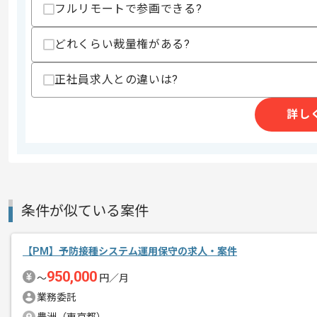
フルリモートで参画できる?
商談回数
1回
その他募集要項
どれくらい裁量権がある?
募集人数
1人
作業開始日
2026/06/01
正社員求人との違いは?
詳し
コンテンツマーケティング支援事業を展
エージェントからのコ
今回はAIチャットシステム開発案件に携
メント
PM経験を活かしたい方にお勧めです。
条件が似ている案件
基本的にはフルリモートでの作業を見込
【PM】予防接種システム運用保守の求人・案件
950,000
〜
円／月
業務委託