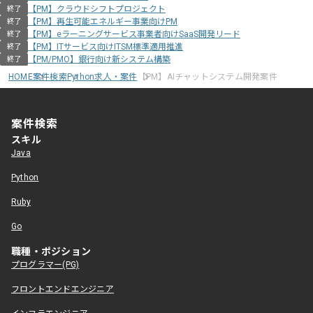
【PM】クラウドシフトプロジェクト
終了
【PM】再生可能エネルギー事業向けPM
終了
【PM】eラーニングサービス事業者向けSaaS開発リード
終了
【PM】ITサービス向けITSM標準適用推進
終了
【PM/PMO】銀行向け新システム構築
終了
HOME
案件検索
Python求人・案件
【PM】AIチャットシステム開発案件
案件検索
スキル
Java
Python
Ruby
Go
職種・ポジション
プログラマー(PG)
フロントエンドエンジニア