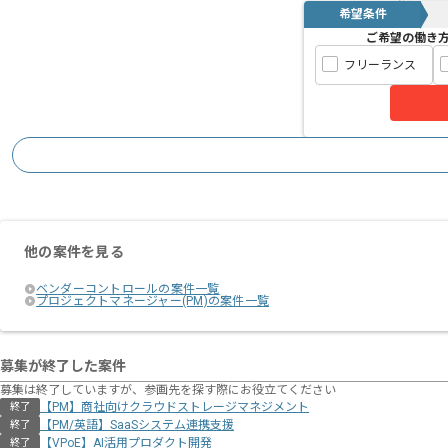
希望条件
ご希望の働き
フリーランス
他の案件を見る
ベンダーコントロールの案件一覧
プロジェクトマネージャー(PM)の案件一覧
募集が終了した案件
募集は終了していますが、参画先を探す際にお役立てください
【PM】商社向けクラウドストレージマネジメント
終了
【PM/英語】SaaSシステム連携支援
終了
【VPoE】AI活用プロダクト開発
終了