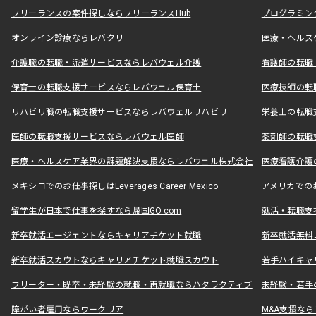
フリーランスの案件探しならフリーランスHub
プログラミン
オンライン診療ならレバクリ
医療・ヘルス
介護職の転職・派遣サービスならレバウェル介護
看護師の転職
保育士の転職支援サービスならレバウェル保育士
医療技師の転
リハビリ職の転職支援サービスならレバウェルリハビリ
栄養士の転職
医師の転職支援サービスならレバウェル医師
薬剤師の転職
医療・ヘルスケア業界の課題解決支援ならレバウェル株式会社
医療看護介護の
メキシコでのお仕事探しはLeverages Career Mexico
アメリカでのお仕事
留学生が日本で仕事を探すなら帰国GO.com
就活・転職支
新卒就活エージェントならキャリアチケット就職
新卒就活無料
新卒就活スカウトならキャリアチケット就職スカウト
若手ハイキャ
フリーター・既卒・未経験の就職・再就職ならハタラクティブ
未経験・若手
障がい者雇用ならワークリア
M&A支援な