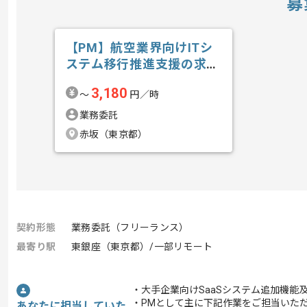
募
【PM】航空業界向けITシ
ステム移行推進支援の求
人・案件
3,180
〜
円／時
業務委託
赤坂（東京都）
契約形態
業務委託（フリーランス）
最寄り駅
東銀座（東京都）/一部リモート
・大手企業向けSaaSシステム追加機能
・PMとして主に下記作業をご担当いた
あなたに担当していた