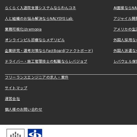
らくらく入退院支援システムならわんコネ
AI面接ならNAL
人と組織のお悩み解決ならNALYSYS Lab.
アジャイル開発なら
業務可視化はremopia
アメリカの生活
オンラインピル診療ならメデリピル
外国人採用ならLe
企業研究・選考対策ならFactBoard(ファクトボード)
外国人派遣なら
ドライバー・施工管理技士の転職ならレバジョブ
レバウェル保
フリーランスエンジニアの求人・案件
サイトマップ
運営会社
個人様のお問い合わせ