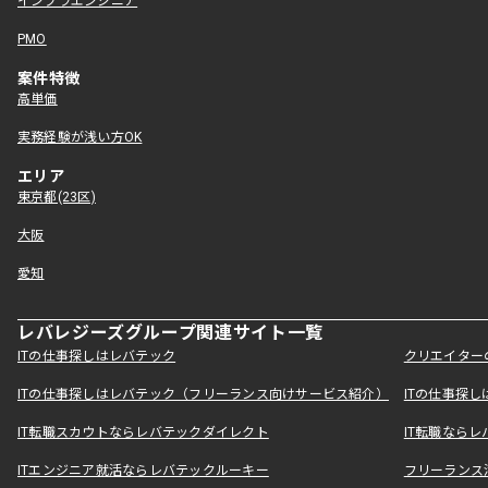
インフラエンジニア
PMO
案件特徴
高単価
実務経験が浅い方OK
エリア
東京都(23区)
大阪
愛知
レバレジーズグループ関連サイト一覧
ITの仕事探しはレバテック
クリエイター
ITの仕事探しはレバテック（フリーランス向けサービス紹介）
ITの仕事探
IT転職スカウトならレバテックダイレクト
IT転職なら
ITエンジニア就活ならレバテックルーキー
フリーランス