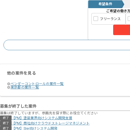
希望条件
ご希望の働き
フリーランス
他の案件を見る
ベンダーコントロールの案件一覧
東京都の案件一覧
募集が終了した案件
募集は終了していますが、参画先を探す際にお役立てください
【PM】塗装業界向けシステム開発支援
終了
【PM】商社向けクラウドストレージマネジメント
終了
【PM】SIer向けシステム開発
終了