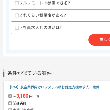
求めるスキル
フルリモートで参画できる?
スキル
・SIerでのPM経験5年以上
・要件定義経験5年以上
どれくらい裁量権がある?
・ウォーターフォールPJ経験
歓迎スキル
正社員求人との違いは?
・SaaS導入におけるFit＆Gap分析経験
・Webアプリケーションやシステム開発
詳し
・クラウド環境に関する知見
スキルに不安がある方へ
上記に似た経験やスキルをお持ちであれば申
条件が似ている案件
精算条件
有
精算・お支払い
精算基準時間
140時間〜180時間
【PM】航空業界向けITシステム移行推進支援の求人・案件
支払いサイト
15日
3,180
〜
円／時
業務委託