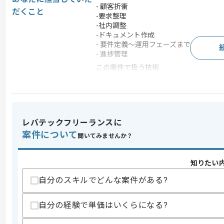
- 顧客折衝
だくこと
-要求整理
-社内調整
-ドキュメント作成
- 要件定義〜運用フェーズまでの全体管
- 進捗管理
この案件で扱う技術
DB
Redis , PostgreSQL
フレームワーク
React
クラウド
Engine Yard
レバテックフリーランスに
Webサーバー
Nginx
案件について
聞いてみませんか？
開発ツール
GitHub , JIRA , Ansible
この案件のポイント
知りたい
業務内容
ベンダーコントロール 
自分のスキルでどんな案件がある?
特徴
参画実績あり , 20代活躍
自分の経験で単価はいくらになる?