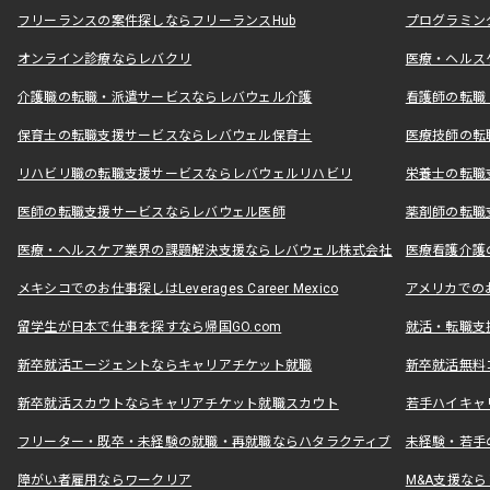
フリーランスの案件探しならフリーランスHub
プログラミン
オンライン診療ならレバクリ
医療・ヘルス
介護職の転職・派遣サービスならレバウェル介護
看護師の転職
保育士の転職支援サービスならレバウェル保育士
医療技師の転
リハビリ職の転職支援サービスならレバウェルリハビリ
栄養士の転職
医師の転職支援サービスならレバウェル医師
薬剤師の転職
医療・ヘルスケア業界の課題解決支援ならレバウェル株式会社
医療看護介護の
メキシコでのお仕事探しはLeverages Career Mexico
アメリカでのお仕事
留学生が日本で仕事を探すなら帰国GO.com
就活・転職支
新卒就活エージェントならキャリアチケット就職
新卒就活無料
新卒就活スカウトならキャリアチケット就職スカウト
若手ハイキャ
フリーター・既卒・未経験の就職・再就職ならハタラクティブ
未経験・若手
障がい者雇用ならワークリア
M&A支援な