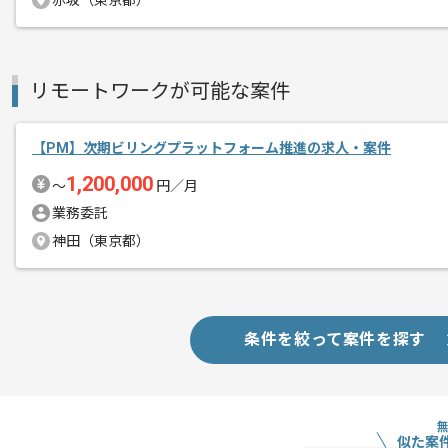
赤坂（東京都）
商談回数
1回
その他募集要項
募集人数
1人
作業開始日
2026/06/22
リモートワークが可能な案件
【PM】次期ビリングプラットフォーム推進の求人・案件
レバテックでの実績がある企業の案件で
エージェントからのコ
1,200,000
PMの経験を活かすことができます。
〜
円／月
メント
新しいアイディアや技術を積極的に導入
業務委託
経験豊富なメンバーと成長が出来る環境
神田（東京都）
スキルアップされたい方、長期的に参画
条件を絞って案件を探す
似た案