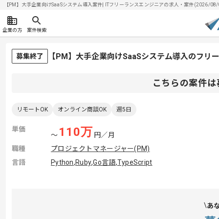
【PM】大手企業向けSaaSシステム導入案件| ITフリーランスエンジニアの求人・案件(2026/08/
企業の方
案件検索
【PM】大手企業向けSaaSシステム導入のフリ
募集終了
こちらの案件は
リモートOK
オンライン商談OK
週5日
単価
110
万
〜
円／月
職種
プロジェクトマネージャー(PM)
言語
Python
,
Ruby
,
Go言語
,
TypeScript
あ