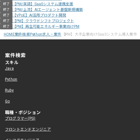
【PM/英語】SaaSシステム連携支援
終了
【PM/上流】AIエージェント基盤新規構築
終了
【VPoE】AI活用プロダクト開発
終了
【PM】クラウドシフトプロジェクト
終了
【PM】再生可能エネルギー事業向けPM
終了
HOME
案件検索
Python求人・案件
【PM】大手企業向けSaaSシステム導入案件
案件検索
スキル
Java
Python
Ruby
Go
職種・ポジション
プログラマー(PG)
フロントエンドエンジニア