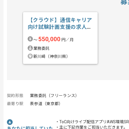
募
【クラウド】通信キャリア
向け試験計画支援の求人・
案件
550,000
〜
円／月
業務委託
新川崎（神奈川県）
契約形態
業務委託（フリーランス）
最寄り駅
表参道（東京都）
・ToC向けライブ配信アプリAWS環境
・主に下記作業をご担当いただきます。
あなたに担当していた