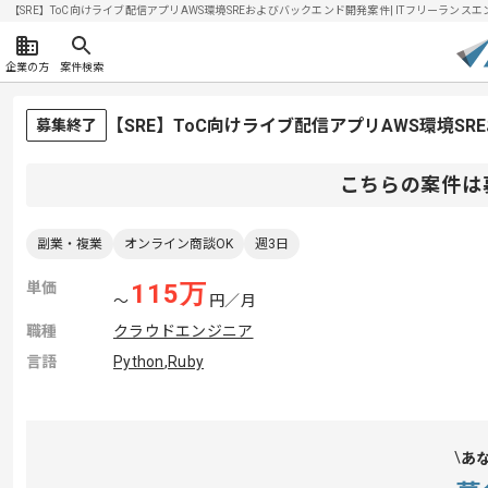
【SRE】ToC向けライブ配信アプリAWS環境SREおよびバックエンド開発案件| ITフリーランスエンジ
企業の方
案件検索
【SRE】ToC向けライブ配信アプリAWS環境
募集終了
こちらの案件は
副業・複業
オンライン商談OK
週3日
単価
115
万
〜
円／月
職種
クラウドエンジニア
言語
Python
,
Ruby
あ