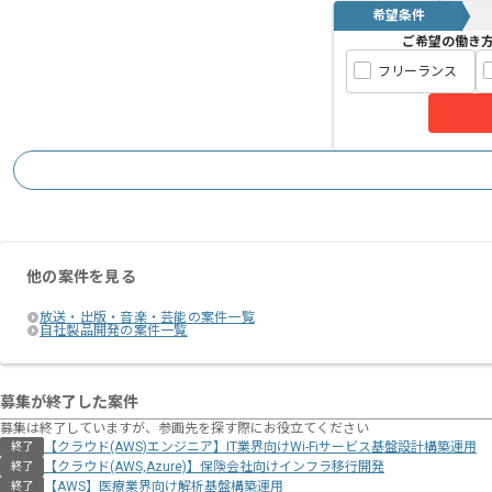
希望条件
ご希望の働き
フリーランス
他の案件を見る
放送・出版・音楽・芸能の案件一覧
自社製品開発の案件一覧
募集が終了した案件
募集は終了していますが、参画先を探す際にお役立てください
【クラウド(AWS)エンジニア】IT業界向けWi-Fiサービス基盤設計構築運用
終了
【クラウド(AWS,Azure)】保険会社向けインフラ移行開発
終了
【AWS】医療業界向け解析基盤構築運用
終了