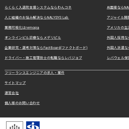
らくらく入退院支援システムならわんコネ
AI面接ならNAL
人と組織のお悩み解決ならNALYSYS Lab.
アジャイル開発なら
業務可視化はremopia
アメリカの生活
オンラインピル診療ならメデリピル
外国人採用ならLe
企業研究・選考対策ならFactBoard(ファクトボード)
外国人派遣なら
ドライバー・施工管理技士の転職ならレバジョブ
レバウェル保
フリーランスエンジニアの求人・案件
サイトマップ
運営会社
個人様のお問い合わせ