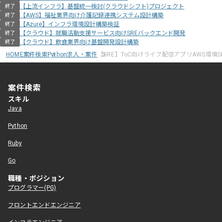
【上流インフラ】基盤統一検討(クラウドシフト)プロジェクト
終了
【AWS】福祉業界向け介護記録連携システム設計構築
終了
【Azure】インフラ環境設計構築検証
終了
【クラウド】就職活動支援サービス向けSREバックエンド開発
終了
【クラウド】飲食業界向け基盤開発設計構築
終了
HOME
案件検索
Python求人・案件
【SRE】ToC向けライブ配信アプリAWS環境
案件検索
スキル
Java
Python
Ruby
Go
職種・ポジション
プログラマー(PG)
フロントエンドエンジニア