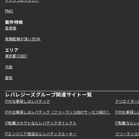
インフラエンジニア
PMO
案件特徴
高単価
実務経験が浅い方OK
エリア
東京都(23区)
大阪
愛知
レバレジーズグループ関連サイト一覧
ITの仕事探しはレバテック
クリエイター
ITの仕事探しはレバテック（フリーランス向けサービス紹介）
ITの仕事探
IT転職スカウトならレバテックダイレクト
IT転職なら
ITエンジニア就活ならレバテックルーキー
フリーランス