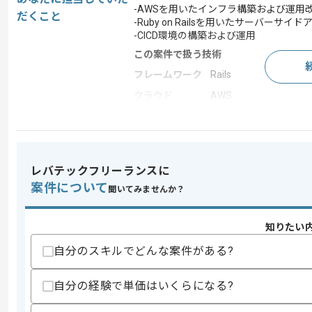
-AWSを用いたインフラ構築および運用
だくこと
-Ruby on Railsを用いたサーバーサ
-CICD環境の構築および運用
この案件で扱う技術
フレームワーク
Rails
クラウド
AWS
この案件のポイント
業界
放送・出版・音楽・芸
業務内容
アプリ開発 , 自社製品
レバテックフリーランスに
20代活躍中 , 30代活躍
特徴
案件について
ビスあり
聞いてみませんか？
知りたい
求めるスキル
自分のスキルでどんな案件がある?
スキル
・AWSを用いたインフラ構築および運
・SREの経験
自分の経験で単価はいくらになる?
歓迎スキル