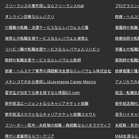
フリーランスの案件探しならフリーランスHub
プログラミン
オンライン診療ならレバクリ
医療・ヘルス
介護職の転職・派遣サービスならレバウェル介護
看護師の転職
保育士の転職支援サービスならレバウェル保育士
医療技師の転
リハビリ職の転職支援サービスならレバウェルリハビリ
栄養士の転職
医師の転職支援サービスならレバウェル医師
薬剤師の転職
医療・ヘルスケア業界の課題解決支援ならレバウェル株式会社
医療看護介護の
メキシコでのお仕事探しはLeverages Career Mexico
アメリカでのお仕事
留学生が日本で仕事を探すなら帰国GO.com
就活・転職支
新卒就活エージェントならキャリアチケット就職
新卒就活無料
新卒就活スカウトならキャリアチケット就職スカウト
若手ハイキャ
フリーター・既卒・未経験の就職・再就職ならハタラクティブ
未経験・若手
障がい者雇用ならワークリア
M&A支援な