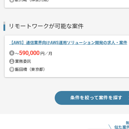
新川崎（神奈川県）
クラウドエンジニアとしての実務経験を
基本的には常駐での作業を見込んでおり
リモートワークが可能な案件
チームでの開発が得意な方にマッチしま
【AWS】通信業界向けAWS運用ソリューション開発の求人・案件
590,000
〜
円／月
業務委託
飯田橋（東京都）
条件を絞って案件を探す
似た案