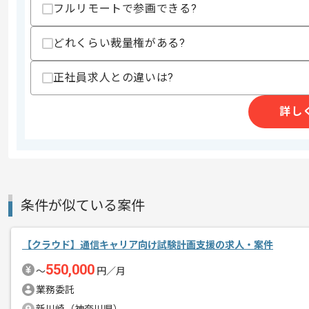
・Ruby on Railsを用いたバックエンド
フルリモートで参画できる?
・Pythonを用いたWebアプリケーショ
・AI系サービスの設計、開発経験
どれくらい裁量権がある?
スキルに不安がある方へ
上記に似た経験やスキルをお持ちであれば申
正社員求人との違いは?
詳し
商談回数
1回
その他募集要項
募集人数
1人
作業開始日
2026/09/01
条件が似ている案件
ライブ配信型ファンメディア、IPコラボ
エージェントからのコ
【クラウド】通信キャリア向け試験計画支援の求人・案件
を展開している企業でございます。
メント
550,000
今回はToC向けライブ配信アプリAWS
〜
円／月
に携わっていただきます。
業務委託