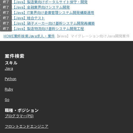
【Java】製造業向けポータルサイト保守・開発
終了
【Java】金融業界向けシステム開発
終了
【Java】IT業界向け倉庫管理システム開発構築運用
終了
【Java】結合テスト
終了
【Java】硝子メーカー向け基幹システム開発再構築
終了
【Java】製造物流向け基幹システム開発工程
終了
HOME
案件検索
Java求人・案件
【Java】マイグレーション向けJava開発案件
案件検索
スキル
Java
Python
Ruby
Go
職種・ポジション
プログラマー(PG)
フロントエンドエンジニア