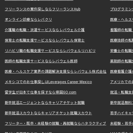
フリーランスの案件探しならフリーランスHub
プログラミン
オンライン診療ならレバクリ
医療・ヘルス
介護職の転職・派遣サービスならレバウェル介護
看護師の転職
保育士の転職支援サービスならレバウェル保育士
医療技師の転
リハビリ職の転職支援サービスならレバウェルリハビリ
栄養士の転職
医師の転職支援サービスならレバウェル医師
薬剤師の転職
医療・ヘルスケア業界の課題解決支援ならレバウェル株式会社
医療看護介護の
メキシコでのお仕事探しはLeverages Career Mexico
アメリカでのお仕事
留学生が日本で仕事を探すなら帰国GO.com
就活・転職支
新卒就活エージェントならキャリアチケット就職
新卒就活無料
新卒就活スカウトならキャリアチケット就職スカウト
若手ハイキャ
フリーター・既卒・未経験の就職・再就職ならハタラクティブ
未経験・若手