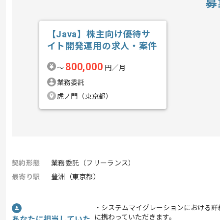
募
【Java】株主向け優待サ
イト開発運用の求人・案件
800,000
〜
円／月
業務委託
虎ノ門（東京都）
契約形態
業務委託（フリーランス）
最寄り駅
豊洲（東京都）
・システムマイグレーションにおける詳
に携わっていただきます。
あなたに担当していた