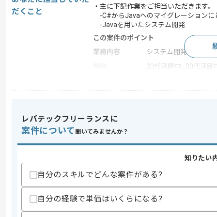
・主に下記作業をご担当いただきます。
だくこと
-C#からJavaへのマイグレーション
-Javaを用いたシステム開発
この案件のポイント
業務内容
システム開発 , 受託開
特徴
20代活躍中 , 30代活躍中
求めるスキル
スキル
・Javaを用いた実務経験(4年以上)
レバテックフリーランスに
案件について
聞いてみませんか？
スキルに不安がある方へ
上記に似た経験やスキルをお持ちであれば申
知りたい
自分のスキルでどんな案件がある?
商談回数
2回
自分の経験で単価はいくらになる?
その他募集要項
募集人数
1人