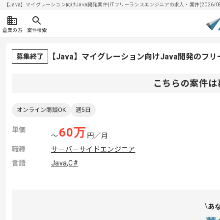
【Java】マイグレーション向けJava開発案件| ITフリーランスエンジニアの求人・案件(2026/08
企業の方
案件検索
【Java】マイグレーション向けJava開発のフ
募集終了
こちらの案件は
オンライン商談OK
週5日
単価
60
万
〜
円／月
職種
サーバーサイドエンジニア
言語
Java
,
C#
あ