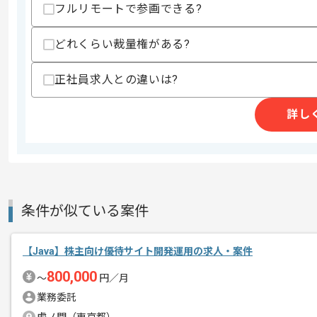
作業開始日
2026/07/01
フルリモートで参画できる?
どれくらい裁量権がある?
ITコンサルティング、IT系人材紹介、IT
エージェントからのコ
正社員求人との違いは?
を展開している企業でございます。
メント
今回はマイグレーション向けJava開発
詳し
Javaを用いた実務経験を活かしたい方
基本的には常駐での作業を見込んでおり
チームでの開発が得意な方にマッチしま
条件が似ている案件
【Java】株主向け優待サイト開発運用の求人・案件
800,000
〜
円／月
業務委託