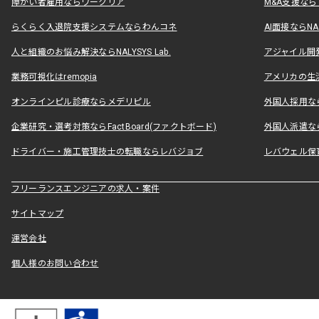
障がい者雇用ならワークリア
M&A支援な
らくらく入退院支援システムならわんコネ
AI面接ならNAL
人と組織のお悩み解決ならNALYSYS Lab.
アジャイル開発なら
業務可視化はremopia
アメリカの生活
オンラインピル診療ならメデリピル
外国人採用ならLe
企業研究・選考対策ならFactBoard(ファクトボード)
外国人派遣なら
ドライバー・施工管理技士の転職ならレバジョブ
レバウェル保
フリーランスエンジニアの求人・案件
サイトマップ
運営会社
個人様のお問い合わせ