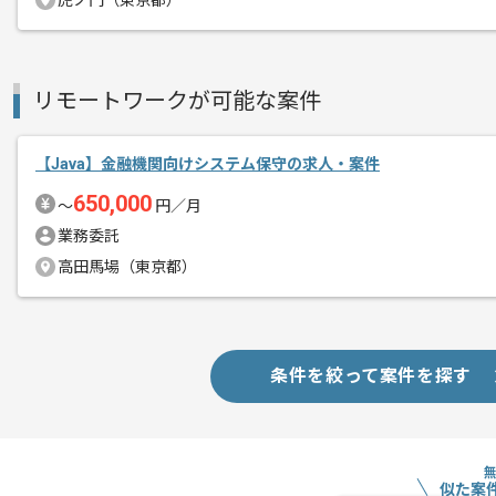
虎ノ門（東京都）
リモートワークが可能な案件
【Java】金融機関向けシステム保守の求人・案件
650,000
〜
円／月
業務委託
高田馬場（東京都）
条件を絞って案件を探す
似た案