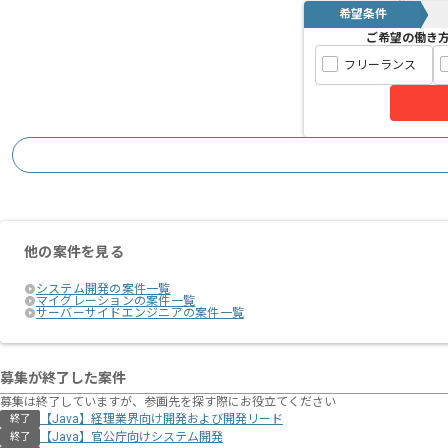
希望条件
ご希望の働き
フリーランス
他の案件を見る
システム開発の案件一覧
マイグレーションの案件一覧
サーバーサイドエンジニアの案件一覧
募集が終了した案件
募集は終了していますが、参画先を探す際にお役立てください
【Java】経理業界向け開発および開発リード
終了
【Java】官公庁向けシステム開発
終了