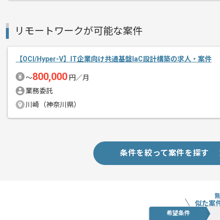
リモートワークが可能な案件
【OCI/Hyper-V】IT企業向け共通基盤IaC設計構築の求人・案件
800,000
〜
円／月
業務委託
川崎（神奈川県）
条件を絞って案件を探す
似た案
希望条件