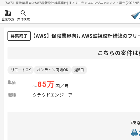
【AWS】保険業界向けAWS監視設計構築案件| ITフリーランスエンジニアの求人・案件(2026/08/
企業の方
案件検索
【AWS】保険業界向けAWS監視設計構築のフリ
募集終了
こちらの案件は
リモートOK
オンライン商談OK
週5日
単価
85
万
〜
円／月
職種
クラウドエンジニア
あ
募