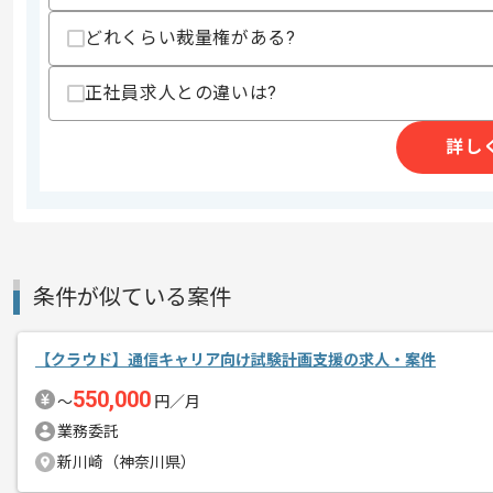
どれくらい裁量権がある?
商談回数
1回
正社員求人との違いは?
その他募集要項
募集人数
1人
作業開始日
2026/07/01
詳し
情報通信システムの企画開発、構築、運
エージェントからのコ
を展開している企業でございます。
メント
条件が似ている案件
今回は保険業界向けAWS監視設計構築
AWSを用いた実務経験を活かしたい方
【クラウド】通信キャリア向け試験計画支援の求人・案件
550,000
〜
円／月
基本的にはフルリモートでの作業を見込
業務委託
す。
新川崎（神奈川県）