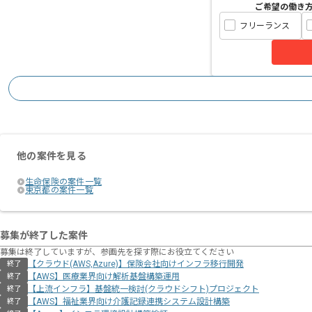
ご希望の働き
フリーランス
他の案件を見る
生命保険の案件一覧
東京都の案件一覧
募集が終了した案件
募集は終了していますが、参画先を探す際にお役立てください
【クラウド(AWS,Azure)】保険会社向けインフラ移行開発
終了
【AWS】医療業界向け解析基盤構築運用
終了
【上流インフラ】基盤統一検討(クラウドシフト)プロジェクト
終了
【AWS】福祉業界向け介護記録連携システム設計構築
終了