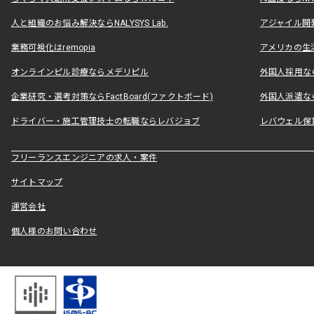
人と組織のお悩み解決ならNALYSYS Lab.
アジャイル開発なら
業務可視化はremopia
アメリカの生活
オンラインピル診療ならメデリピル
外国人採用ならLe
企業研究・選考対策ならFactBoard(ファクトボード)
外国人派遣なら
ドライバー・施工管理技士の転職ならレバジョブ
レバウェル保
フリーランスエンジニアの求人・案件
サイトマップ
運営会社
個人様のお問い合わせ