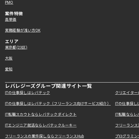
PMO
案件特徴
高単価
実務経験が浅い方OK
エリア
東京都(23区)
大阪
愛知
レバレジーズグループ関連サイト一覧
ITの仕事探しはレバテック
クリエイター
ITの仕事探しはレバテック（フリーランス向けサービス紹介）
ITの仕事探
IT転職スカウトならレバテックダイレクト
IT転職なら
ITエンジニア就活ならレバテックルーキー
フリーランス
フリーランスの案件探しならフリーランスHub
プログラミン