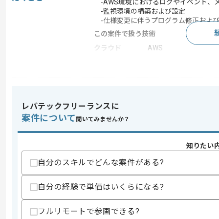
-AWS環境におけるログやイベント、
-監視環境の構築および設定
-仕様変更に伴うプログラム修正およ
この案件で扱う技術
クラウド
AWS
この案件のポイント
業界
生命保険 , 損害保険
特徴
20代活躍中 , 30代活躍
レバテックフリーランスに
案件について
聞いてみませんか？
求めるスキル
スキル
・AWS環境における監視設計構築の実
知りたい
・ログ収集、イベント、メトリクス監視
自分のスキルでどんな案件がある?
歓迎スキル
・Amazon CloudWatch Logsを
自分の経験で単価はいくらになる?
スキルに不安がある方へ
フルリモートで参画できる?
上記に似た経験やスキルをお持ちであれば申