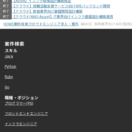
【Azure】インフラ環境設計構築検証
終了
【クラウド】就職活動支援サービス向けSREバックエンド開発
終了
【クラウド】飲食業界向け基盤開発設計構築
終了
【クラウド(AWS,Azure)】IT業界向けインフラ基盤設計構築運用
終了
HOME
案件検索
クラウドエンジニア求人・案件
【AWS】保険業界向けAWS監
案件検索
スキル
Java
Python
Ruby
Go
職種・ポジション
プログラマー(PG)
フロントエンドエンジニア
インフラエンジニア