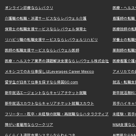
オンライン診療ならレバクリ
医療・ヘルス
介護職の転職・派遣サービスならレバウェル介護
看護師の転職
保育士の転職支援サービスならレバウェル保育士
医療技師の転
リハビリ職の転職支援サービスならレバウェルリハビリ
栄養士の転職
医師の転職支援サービスならレバウェル医師
薬剤師の転職
医療・ヘルスケア業界の課題解決支援ならレバウェル株式会社
医療看護介護の
メキシコでのお仕事探しはLeverages Career Mexico
アメリカでのお仕事
留学生が日本で仕事を探すなら帰国GO.com
就活・転職支
新卒就活エージェントならキャリアチケット就職
新卒就活無料
新卒就活スカウトならキャリアチケット就職スカウト
若手ハイキャ
フリーター・既卒・未経験の就職・再就職ならハタラクティブ
未経験・若手
障がい者雇用ならワークリア
M&A支援な
らくらく入退院支援システムならわんコネ
AI面接ならNAL