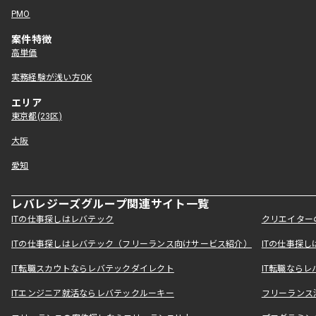
PMO
案件特徴
高単価
実務経験が浅い方OK
エリア
東京都(23区)
大阪
愛知
レバレジーズグループ関連サイト一覧
ITの仕事探しはレバテック
クリエイター
ITの仕事探しはレバテック（フリーランス向けサービス紹介）
ITの仕事探
IT転職スカウトならレバテックダイレクト
IT転職なら
ITエンジニア就活ならレバテックルーキー
フリーランス