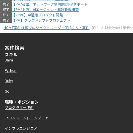
【PM/英語】ネットワーク領域向けPMサポート
終了
【PM/上流】AIエージェント基盤新規構築
終了
【VPoE】AI活用プロダクト開発
終了
【PM】クラウドシフトプロジェクト
終了
HOME
案件検索
プロジェクトリーダー(PL)求人・案件
【PL】人材会社向け単価
案件検索
スキル
Java
Python
Ruby
Go
職種・ポジション
プログラマー(PG)
フロントエンドエンジニア
インフラエンジニア