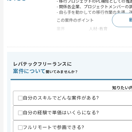
- 移行プロジェクトのPL補佐としての推
- 関係各企業、プロジェクトメンバーの
- 自ら手を動かしての移行作業の主導、
この案件のポイント
業界
人材･教育
業務内容
ベンダーコントロール 
担当領域/システ
人事・給与・労務シス
ム
特徴
参画実績あり , 20代活躍
レバテックフリーランスに
案件について
聞いてみませんか？
求めるスキル
知りたい
スキル
・COMPANYの移行案件におけるPLやP
・移行計画の策定および実行推進の経験
自分のスキルでどんな案件がある?
歓迎スキル
自分の経験で単価はいくらになる?
・人事単価領域の作業知見
・企業や複数ベンダー体制でのプロジェ
・パッケージやSaaS導入移行における
フルリモートで参画できる?