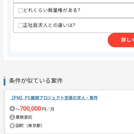
スキルに不安がある方へ
どれくらい裁量権がある?
上記に似た経験やスキルをお持ちであれば申
正社員求人との違いは?
商談回数
2回
詳し
その他募集要項
募集人数
1人
作業開始日
2026/07/01
レバテックでの実績がある企業の案件で
条件が似ている案件
エージェントからのコ
メント
PLの経験を活かすことができます。
【PM】PC展開プロジェクト支援の求人・案件
複数案件を保有している企業ですので、
700,000
〜
円／月
ご経験と実績に応じて別案件のご提案も
業務委託
新しいアイディアや技術を積極的に導入
田町（東京都）
経験豊富なメンバーと成長が出来る環境