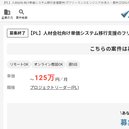
【PL】人材会社向け単価システム移行支援案件| ITフリーランスエンジニアの求人・案件(2026/08
企業の方
案件検索
【PL】人材会社向け単価システム移行支援のフ
募集終了
こちらの案件は
リモートOK
オンライン商談OK
週5日
単価
125
万
〜
円／月
職種
プロジェクトリーダー(PL)
あ
募