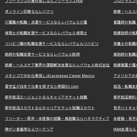
フリーランスの案件探しならフリーランスHub
プログラミン
オンライン診療ならレバクリ
医療・ヘルス
介護職の転職・派遣サービスならレバウェル介護
看護師の転職
保育士の転職支援サービスならレバウェル保育士
医療技師の転
リハビリ職の転職支援サービスならレバウェルリハビリ
栄養士の転職
医師の転職支援サービスならレバウェル医師
薬剤師の転職
医療・ヘルスケア業界の課題解決支援ならレバウェル株式会社
医療看護介護の
メキシコでのお仕事探しはLeverages Career Mexico
アメリカでのお仕事
留学生が日本で仕事を探すなら帰国GO.com
就活・転職支
新卒就活エージェントならキャリアチケット就職
新卒就活無料
新卒就活スカウトならキャリアチケット就職スカウト
若手ハイキャ
フリーター・既卒・未経験の就職・再就職ならハタラクティブ
未経験・若手
障がい者雇用ならワークリア
M&A支援な