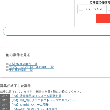
ご希望の働き
フリーランス
他の案件を見る
人材･教育の案件一覧
ベンダーコントロールの案件一覧
東京都の案件一覧
募集が終了した案件
募集は終了していますが、参画先を探す際にお役立てください
【PM】塗装業界向けシステム開発支援
終了
【PM】商社向けクラウドストレージマネジメント
終了
【PM】SIer向けシステム開発
終了
【PM/英語】SaaSシステム連携支援
終了