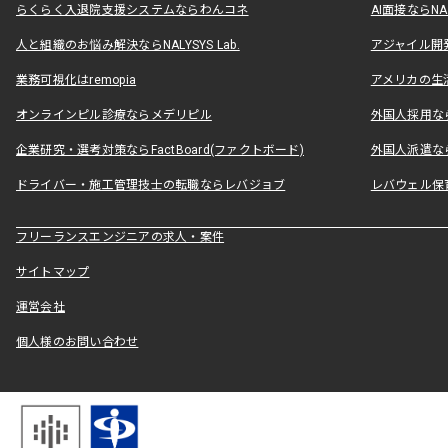
らくらく入退院支援システムならわんコネ
AI面接ならNAL
人と組織のお悩み解決ならNALYSYS Lab.
アジャイル開発なら
業務可視化はremopia
アメリカの生活
オンラインピル診療ならメデリピル
外国人採用ならLe
企業研究・選考対策ならFactBoard(ファクトボード)
外国人派遣なら
ドライバー・施工管理技士の転職ならレバジョブ
レバウェル保
フリーランスエンジニアの求人・案件
サイトマップ
運営会社
個人様のお問い合わせ