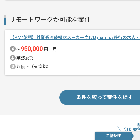
スキルアップされたい方、長期的に参画
リモートワークが可能な案件
基本的には一部リモート作業を見込んで
【PM/英語】外資系医療機器メーカー向けDynamics移行の求人
950,000
〜
円／月
業務委託
九段下（東京都）
条件を絞って案件を探す
似た案
希望条件