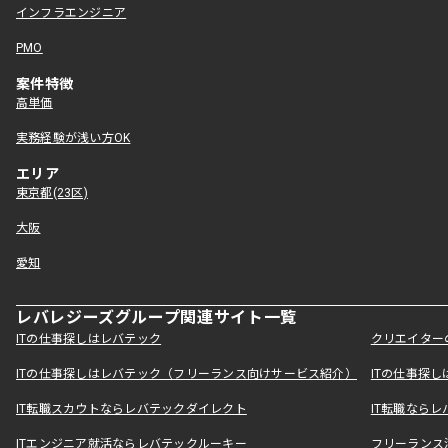
インフラエンジニア
PMO
案件特徴
高単価
実務経験が浅い方OK
エリア
東京都(23区)
大阪
愛知
レバレジーズグループ関連サイト一覧
ITの仕事探しはレバテック
クリエイター
ITの仕事探しはレバテック（フリーランス向けサービス紹介）
ITの仕事探
IT転職スカウトならレバテックダイレクト
IT転職なら
ITエンジニア就活ならレバテックルーキー
フリーランス