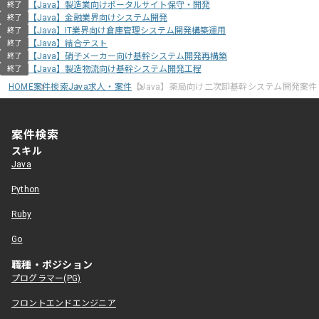
【Java】製造業向けポータルサイト保守・開発
終了
【Java】金融業界向けシステム開発
終了
【Java】IT業界向け倉庫管理システム開発構築運用
終了
【Java】結合テスト
終了
【Java】硝子メーカー向け基幹システム開発再構築
終了
【Java】製造物流向け基幹システム開発工程
終了
HOME
案件検索
Java求人・案件
【Java】薬局向け二次卸基幹システム開発案件
案件検索
スキル
Java
Python
Ruby
Go
職種・ポジション
プログラマー(PG)
フロントエンドエンジニア