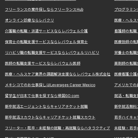
フリーランスの案件探しならフリーランスHub
プログラミン
オンライン診療ならレバクリ
医療・ヘルス
介護職の転職・派遣サービスならレバウェル介護
看護師の転職
保育士の転職支援サービスならレバウェル保育士
医療技師の転
リハビリ職の転職支援サービスならレバウェルリハビリ
栄養士の転職
医師の転職支援サービスならレバウェル医師
薬剤師の転職
医療・ヘルスケア業界の課題解決支援ならレバウェル株式会社
医療看護介護の
メキシコでのお仕事探しはLeverages Career Mexico
アメリカでのお仕事
留学生が日本で仕事を探すなら帰国GO.com
就活・転職支
新卒就活エージェントならキャリアチケット就職
新卒就活無料
新卒就活スカウトならキャリアチケット就職スカウト
若手ハイキャ
フリーター・既卒・未経験の就職・再就職ならハタラクティブ
未経験・若手