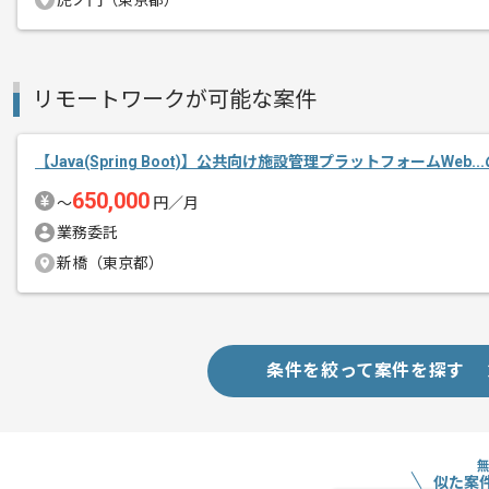
虎ノ門（東京都）
ITコンサルティング事業、Webアプリ
エージェントからのコ
を展開している企業でございます。
メント
リモートワークが可能な案件
今回は薬局向け二次卸基幹システム開発
【Java(Spring Boot)】公共向け施設管理プラットフォームWeb.
Javaを用いた開発経験を活かしたい方
650,000
〜
円／月
基本的にはフルリモートでの作業を見込
業務委託
新橋（東京都）
条件を絞って案件を探す
似た案