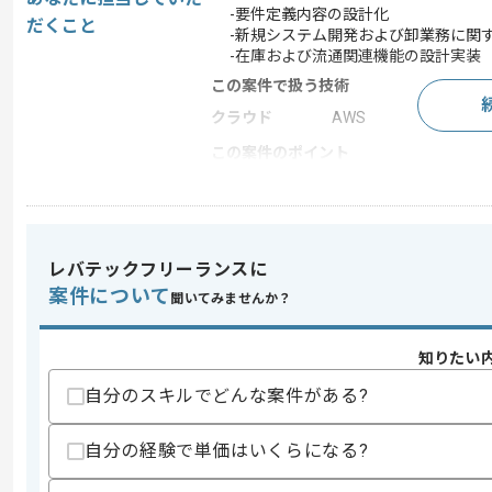
-要件定義内容の設計化
だくこと
-新規システム開発および卸業務に関
-在庫および流通関連機能の設計実装
この案件で扱う技術
クラウド
AWS
この案件のポイント
業務内容
システム開発 , 受託開
担当領域/システ
基幹業務システム
ム
特徴
20代活躍中 , 30代活躍
レバテックフリーランスに
案件について
聞いてみませんか？
求めるスキル
知りたい
スキル
・Javaを用いた実務経験
自分のスキルでどんな案件がある?
・業務系システム開発経験
・基本設計以降の開発経験
自分の経験で単価はいくらになる?
歓迎スキル
・卸業務および在庫管理システムに関す