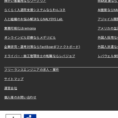
障がい者雇用ならワークリア
M&A支援な
らくらく入退院支援システムならわんコネ
AI面接ならNAL
人と組織のお悩み解決ならNALYSYS Lab.
アジャイル開発なら
業務可視化はremopia
アメリカの生活
オンラインピル診療ならメデリピル
外国人採用ならLe
企業研究・選考対策ならFactBoard(ファクトボード)
外国人派遣なら
ドライバー・施工管理技士の転職ならレバジョブ
レバウェル保
フリーランスエンジニアの求人・案件
サイトマップ
運営会社
個人様のお問い合わせ