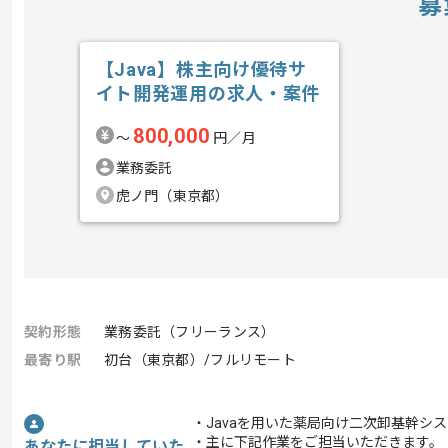
募
【Java】株主向け優待サ
イト開発運用の求人・案件
800,000
〜
円／月
業務委託
虎ノ門（東京都）
契約形態
業務委託（フリーランス）
最寄り駅
初台（東京都）/フルリモート
・Javaを用いた薬局向け二次卸基幹シ
・主に下記作業をご担当いただきます。
あなたに担当していた