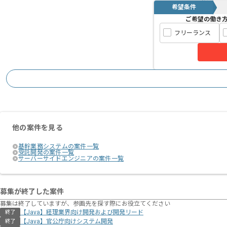
希望条件
ご希望の働き
フリーランス
他の案件を見る
基幹業務システムの案件一覧
受託開発の案件一覧
サーバーサイドエンジニアの案件一覧
募集が終了した案件
募集は終了していますが、参画先を探す際にお役立てください
【Java】経理業界向け開発および開発リード
終了
【Java】官公庁向けシステム開発
終了