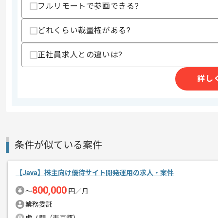
フルリモートで参画できる?
・流通系システムに関する知見
・大規模システム、基幹システム開発経
・AWS環境での開発経験
どれくらい裁量権がある?
スキルに不安がある方へ
正社員求人との違いは?
上記に似た経験やスキルをお持ちであれば申
詳し
精算条件
有
精算・お支払い
精算基準時間
140時間〜180時間
支払いサイト
15日
条件が似ている案件
商談回数
2回
【Java】株主向け優待サイト開発運用の求人・案件
その他募集要項
募集人数
1人
800,000
〜
円／月
作業開始日
2026/06/15
業務委託