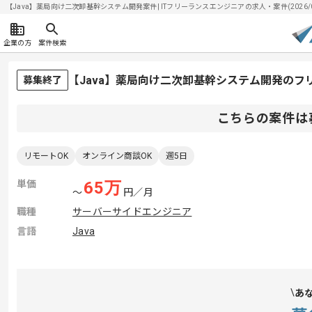
【Java】薬局向け二次卸基幹システム開発案件| ITフリーランスエンジニアの求人・案件(2026/0
企業の方
案件検索
【Java】薬局向け二次卸基幹システム開発のフ
募集終了
こちらの案件は
リモートOK
オンライン商談OK
週5日
単価
65
万
〜
円／月
職種
サーバーサイドエンジニア
言語
Java
あ