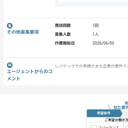
商談回数
1回
その他募集要項
募集人数
1人
作業開始日
2026/06/05
レバテックでの実績がある企業の案件で
エージェントからのコ
メント
PMの経験を活かすことができます。
複数案件を保有している企業ですので、
ご経験と実績に応じて別案件のご提案も
新しいアイディアや技術を積極的に導入
似た案
希望条件
経験豊富なメンバーと成長が出来る環境
ご希望の働き
スキルアップされたい方、長期的に参画
フリーランス