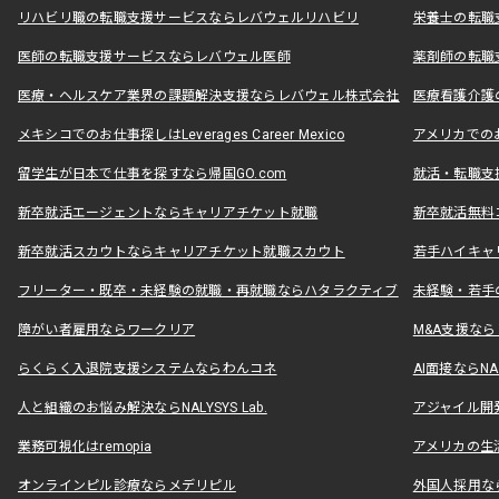
リハビリ職の転職支援サービスならレバウェルリハビリ
栄養士の転職
医師の転職支援サービスならレバウェル医師
薬剤師の転職
医療・ヘルスケア業界の課題解決支援ならレバウェル株式会社
医療看護介護の
メキシコでのお仕事探しはLeverages Career Mexico
アメリカでのお仕事
留学生が日本で仕事を探すなら帰国GO.com
就活・転職支
新卒就活エージェントならキャリアチケット就職
新卒就活無料
新卒就活スカウトならキャリアチケット就職スカウト
若手ハイキャ
フリーター・既卒・未経験の就職・再就職ならハタラクティブ
未経験・若手
障がい者雇用ならワークリア
M&A支援な
らくらく入退院支援システムならわんコネ
AI面接ならNAL
人と組織のお悩み解決ならNALYSYS Lab.
アジャイル開発なら
業務可視化はremopia
アメリカの生活
オンラインピル診療ならメデリピル
外国人採用ならLe