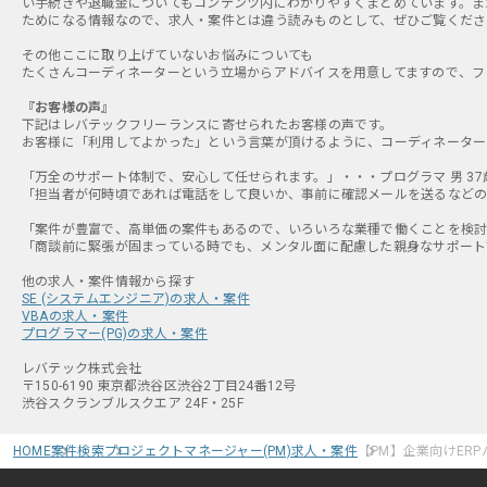
い手続きや退職金についてもコンテンツ内にわかりやすくまとめています。ま
ためになる情報なので、求人・案件とは違う読みものとして、ぜひご覧くださ
その他ここに取り上げていないお悩みについても
たくさんコーディネーターという立場からアドバイスを用意してますので、フ
『お客様の声』
下記はレバテックフリーランスに寄せられたお客様の声です。
お客様に「利用してよかった」という言葉が頂けるように、コーディネーター
「万全のサポート体制で、安心して任せられます。」・・・プログラマ 男 37
「担当者が何時頃であれば電話をして良いか、事前に確認メールを送るなどの細
「案件が豊富で、高単価の案件もあるので、いろいろな業種で働くことを検討で
「商談前に緊張が固まっている時でも、メンタル面に配慮した親身なサポートで
SE (システムエンジニア)の求人・案件
VBAの求人・案件
プログラマー(PG)の求人・案件
レバテック株式会社
〒150-6190 東京都渋谷区渋谷2丁目24番12号
渋谷スクランブルスクエア 24F・25F
HOME
案件検索
プロジェクトマネージャー(PM)求人・案件
【PM】企業向けER