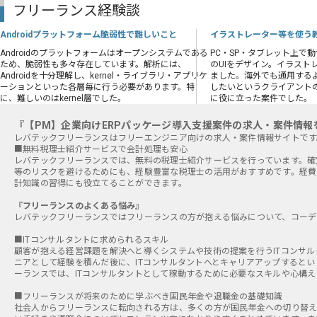
フリーランス経験談
Androidプラットフォーム脆弱性で難しいこと
イラストレーター等を使う
Androidのプラットフォームはオープンシステムである
PC・SP・タブレット上で
ため、脆弱性も多々存在しています。解析には、
のUIをデザイン。イラスト
Androidを十分理解し、kernel・ライブラリ・アプリケ
ました。海外でも通用するよ
ーションといった各層毎に行う必要があります。特
したいというクライアント
に、難しいのはkernel層でした。
に役に立った案件でした。
『【PM】企業向けERPパッケージ導入支援案件の求人・案件情報
■無料税理士紹介サービスで会計処理も安心
レバテックフリーランスでは、無料の税理士紹介サービスを行っています。確
等のリスクを避けるためにも、経験豊富な税理士の活用がおすすめです。経費
計知識の習得にも役立てることができます。
『フリーランスのよくある悩み』
レバテックフリーランスではフリーランスの方が抱える悩みについて、コーデ
■ITコンサルタントに求められるスキル
顧客が抱える経営課題を解決へと導くシステムや技術の提案を行うITコンサル
ニアとして経験を積んだ後に、ITコンサルタントへとキャリアアップすると
ーランスでは、ITコンサルタントとして稼動するために必要なスキルや心構
■フリーランスが将来のために学ぶべき国民年金や退職金の基礎知識
社会人からフリーランスに転向される方は、多くの方が国民年金への切り替え