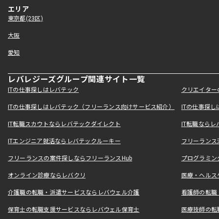
エリア
東京都(23区)
大阪
愛知
レバレジーズグループ関連サイト一覧
ITの仕事探しはレバテック
クリエイター
ITの仕事探しはレバテック（フリーランス向けサービス紹介）
ITの仕事探
IT転職スカウトならレバテックダイレクト
IT転職なら
ITエンジニア就活ならレバテックルーキー
フリーランス
フリーランスの案件探しならフリーランスHub
プログラミン
オンライン診療ならレバクリ
医療・ヘルス
介護職の転職・派遣サービスならレバウェル介護
看護師の転職
保育士の転職支援サービスならレバウェル保育士
医療技師の転