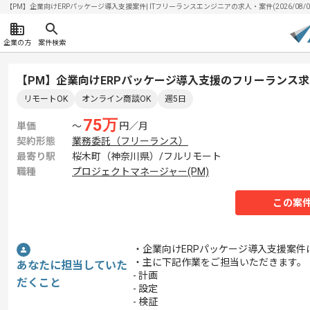
【PM】企業向けERPパッケージ導入支援案件| ITフリーランスエンジニアの求人・案件(2026/08/0
企業の方
案件検索
【PM】企業向けERPパッケージ導入支援のフリーランス
リモートOK
オンライン商談OK
週5日
75
万
単価
〜
円／月
契約形態
業務委託（フリーランス）
最寄り駅
桜木町（神奈川県）/フルリモート
職種
プロジェクトマネージャー(PM)
この案
・企業向けERPパッケージ導入支援案件
・主に下記作業をご担当いただきます。
あなたに担当していた
- 計画
だくこと
- 設定
- 検証