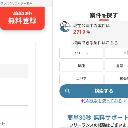
ーランスクリエイター案件
\
簡単30秒
/
案件
探す
を
無料登録
現在公開中の案件は
2719
件
検索できる条件はこちら
リモート
単
職種
言語・
エリア
稼働
検索する
AI検索を使ってみる
簡単30秒 無料サポー
ート
フリーランスの経験はございま