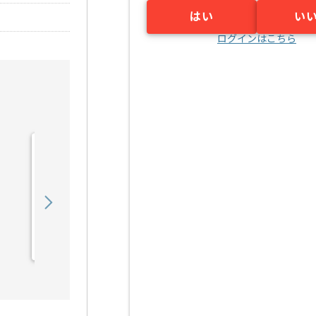
はい
い
ログインはこちら
【PM/PMO】複数プロジ
ェクト立ち上げ支援の求
人・案件
1,350,000
〜
円／月
業務委託
新橋（東京都）