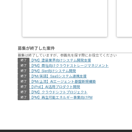
募集が終了した案件
募集は終了していますが、参画先を探す際にお役立てください
【PM】塗装業界向けシステム開発支援
終了
【PM】商社向けクラウドストレージマネジメント
終了
【PM】SIer向けシステム開発
終了
【PM/英語】SaaSシステム連携支援
終了
【PM/上流】AIエージェント基盤新規構築
終了
【VPoE】AI活用プロダクト開発
終了
【PM】クラウドシフトプロジェクト
終了
【PM】再生可能エネルギー事業向けPM
終了