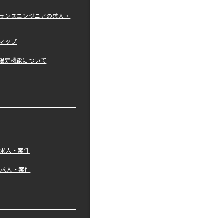
ランスエンジニアの求人・
マップ
限定機能について
の求人・案件
tの求人・案件