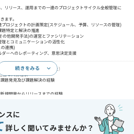
発、リリース、運用までの一連のプロジェクトサイクル全般管理に
だきます。
発プロジェクトの計画策定(スケジュール、予算、リソースの管理)
課題特定と解決の推進
はその他開発手法)の運営とファシリテーション
管理とコミュニケーションの活性化
との連携)
ルダーへのレポーティング、意思決定支援
続きをみる
マネジメント実務経験(3年以上)
の運営と実務経験
と課題発見及び課題解決の経験
の新規開発からリリースまでの経験
クフローの構築や最適化経験
ンスに
であれば申し込み可能なケースもございます！まずはお気軽にご相談ください！
て
詳しく聞いてみませんか？
ルゲーム