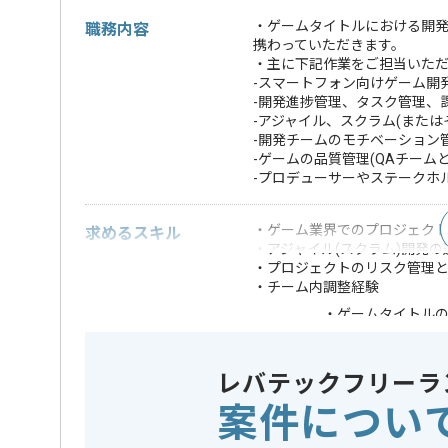
・ゲームタイトルにおける開
職務内容
携わっていただきます。
・主に下記作業をご担当いた
-スマートフォン向けゲーム開
-開発進捗管理、タスク管理、
-アジャイル、スクラム(また
-開発チームのモチベーション
-ゲームの品質管理(QAチーム
-プロデューサーやステークホ
・ゲーム業界でのプロジェクト
求めるスキル
・アジャイル(スクラム)開発
・プロジェクトのリスク管理
・チーム内調整経験
・ゲームタイトル
・開発や運用ワー
歓迎スキル
・CSMの資格保有
レバテックフリーラ
※上記に似た経験やスキルをお持ち
案件につい
業界
ソーシャ
この案件のポイント