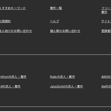
おすすめキーワード
案件一覧
フリー
案件
利用規約
ヘルプ
サイト
法人向けのお問い合わせ
個人様のお問い合わせ
登録者
Pythonの求人・案件
Rubyの求人・案件
AWS
C#の求人・案件
JavaScriptの求人・案件
Swif