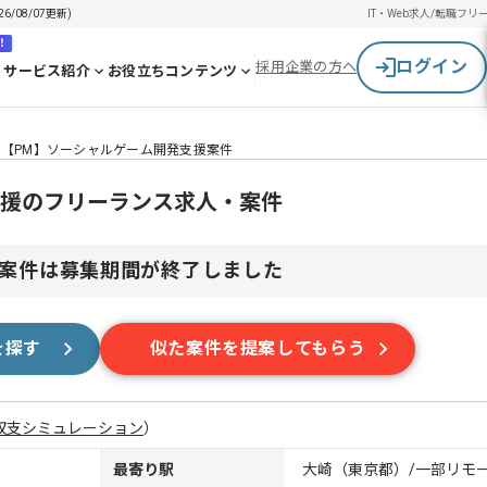
08/07更新)
IT・Web求人/転職
フリ
！
ログイン
採用企業の方へ
サービス紹介
お役立ちコンテンツ
【PM】ソーシャルゲーム開発支援案件
支援のフリーランス求人・案件
案件は募集期間が終了しました
を探す
似た案件を提案してもらう
収支シミュレーション
）
最寄り駅
大崎（東京都）/一部リモ