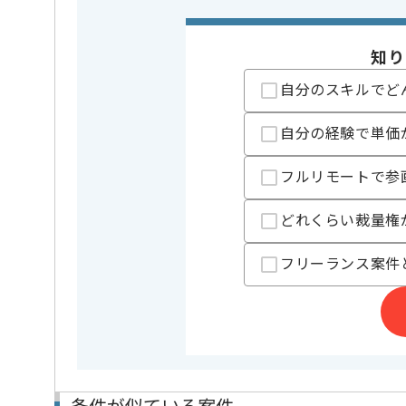
業務内容
ベンダーコ
特徴
参画実績あり
知り
自分のスキルでど
担当者より
レバテックでの実績がある企業の案件でございます。
自分の経験で単価
PMの経験を活かすことができます。
フルリモートで参
複数案件を保有している企業ですので、
ご経験と実績に応じて別案件のご提案も差し上げる場
新しいアイディアや技術を積極的に導入し、
どれくらい裁量権
経験豊富なメンバーと成長が出来る環境でございます
スキルアップされたい方、長期的に参画されたい方に
フリーランス案件
基本的には一部リモート作業を見込んでおります。