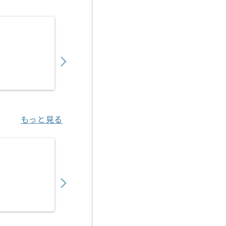
【PM/PMO】複数プロジェクト立ち上げ支援
1,350,000
〜
円／月
業務委託
新橋（東京都）
もっと見る
【PM】製造業界向けFDE実装支援の求人・案
1,200,000
〜
円／月
業務委託
青山一丁目（東京都）