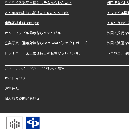
らくらく入退院支援システムならわんコネ
AI面接ならNAL
人と組織のお悩み解決ならNALYSYS Lab.
アジャイル開発なら
業務可視化はremopia
アメリカの生活
オンラインピル診療ならメデリピル
外国人採用ならLe
企業研究・選考対策ならFactBoard(ファクトボード)
外国人派遣なら
ドライバー・施工管理技士の転職ならレバジョブ
レバウェル保
フリーランスエンジニアの求人・案件
サイトマップ
運営会社
個人様のお問い合わせ