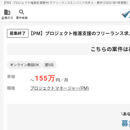
【PM】プロジェクト推進支援案件| ITフリーランスエンジニアの求人・案件(2026/08/08更新)
企業の方
案件検索
【PM】プロジェクト推進支援のフリーランス求
募集終了
こちらの案件は
オンライン商談OK
週5日
単価
155
万
〜
円／月
職種
プロジェクトマネージャー(PM)
あ
募