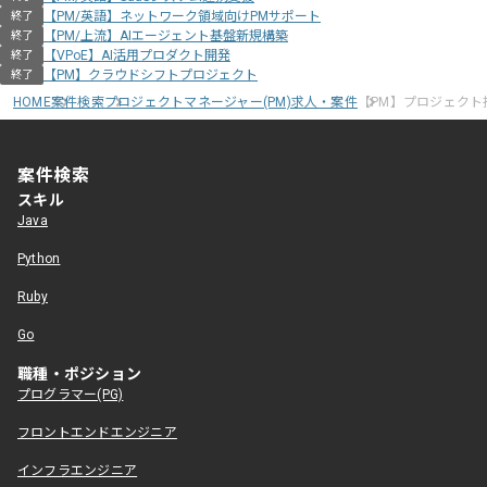
【PM/英語】ネットワーク領域向けPMサポート
終了
【PM/上流】AIエージェント基盤新規構築
終了
【VPoE】AI活用プロダクト開発
終了
【PM】クラウドシフトプロジェクト
終了
HOME
案件検索
プロジェクトマネージャー(PM)求人・案件
【PM】プロジェクト
案件検索
スキル
Java
Python
Ruby
Go
職種・ポジション
プログラマー(PG)
フロントエンドエンジニア
インフラエンジニア