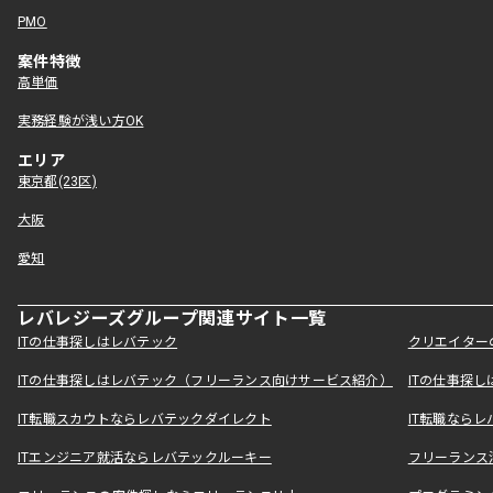
PMO
案件特徴
高単価
実務経験が浅い方OK
エリア
東京都(23区)
大阪
愛知
レバレジーズグループ関連サイト一覧
ITの仕事探しはレバテック
クリエイター
ITの仕事探しはレバテック（フリーランス向けサービス紹介）
ITの仕事探
IT転職スカウトならレバテックダイレクト
IT転職なら
ITエンジニア就活ならレバテックルーキー
フリーランス