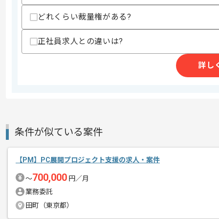
・アジャイル開発経験
どれくらい裁量権がある?
スキルに不安がある方へ
上記に似た経験やスキルをお持ちであれば申
正社員求人との違いは?
詳し
精算条件
有
精算・お支払い
精算基準時間
140時間〜180時間
支払いサイト
15日
条件が似ている案件
商談回数
1回
その他募集要項
【PM】PC展開プロジェクト支援の求人・案件
募集人数
1人
700,000
作業開始日
2026/06/04
〜
円／月
業務委託
田町（東京都）
レバテックでの実績がある企業の案件で