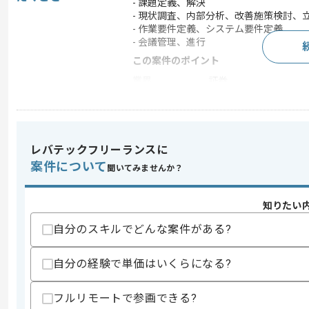
- 課題定義、解決
- 現状調査、内部分析、改善施策検討、
- 作業要件定義、システム要件定義
- 会議管理、進行
この案件のポイント
業界
証券
業務内容
ベンダーコントロール 
特徴
参画実績あり , 20代活躍
レバテックフリーランスに
案件について
聞いてみませんか？
求めるスキル
スキル
・言語問わずオープン系を用いたプログラ
知りたい
・要件定義書や総合テスト計画書または
・業種問わずPLまたはSE経験(3年以上)
自分のスキルでどんな案件がある?
・証券取引システムの知見がある方
歓迎スキル
自分の経験で単価はいくらになる?
・上流からリリースまで一貫したプロジ
・金融系システムのプロジェクトリーダ
フルリモートで参画できる?
・ご自身での金融商品の取引経験