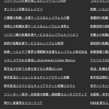
フリーランスの案件探しならフリーランスHub
プログラミン
オンライン診療ならレバクリ
医療・ヘルス
介護職の転職・派遣サービスならレバウェル介護
看護師の転職
保育士の転職支援サービスならレバウェル保育士
医療技師の転
リハビリ職の転職支援サービスならレバウェルリハビリ
栄養士の転職
医師の転職支援サービスならレバウェル医師
薬剤師の転職
医療・ヘルスケア業界の課題解決支援ならレバウェル株式会社
医療看護介護の
メキシコでのお仕事探しはLeverages Career Mexico
アメリカでのお仕事
留学生が日本で仕事を探すなら帰国GO.com
就活・転職支
新卒就活エージェントならキャリアチケット就職
新卒就活無料
新卒就活スカウトならキャリアチケット就職スカウト
若手ハイキャ
フリーター・既卒・未経験の就職・再就職ならハタラクティブ
未経験・若手
障がい者雇用ならワークリア
M&A支援な