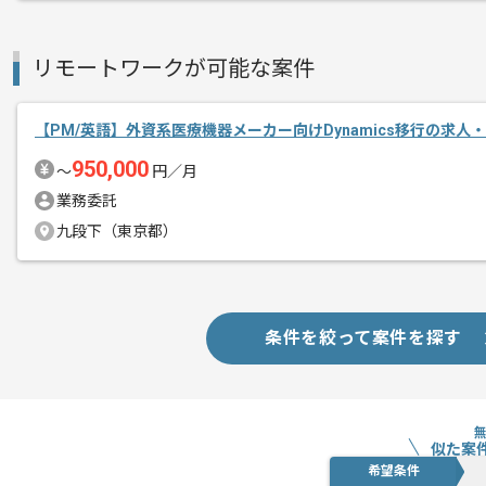
エージェントからのコ
メント
PMの経験を活かすことができます。
リモートワークが可能な案件
複数案件を保有している企業ですので、
ご経験と実績に応じて別案件のご提案も
【PM/英語】外資系医療機器メーカー向けDynamics移行の求人
新しいアイディアや技術を積極的に導入
950,000
〜
円／月
経験豊富なメンバーと成長が出来る環境
業務委託
スキルアップされたい方、長期的に参画
九段下（東京都）
条件を絞って案件を探す
似た案
希望条件