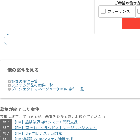
ご希望の働き
フリーランス
他の案件を見る
証券の案件一覧
システム開発の案件一覧
プロジェクトマネージャー(PM)の案件一覧
募集が終了した案件
募集は終了していますが、参画先を探す際にお役立てください
【PM】塗装業界向けシステム開発支援
終了
【PM】商社向けクラウドストレージマネジメント
終了
【PM】SIer向けシステム開発
終了
【PM/英語】SaaSシステム連携支援
終了