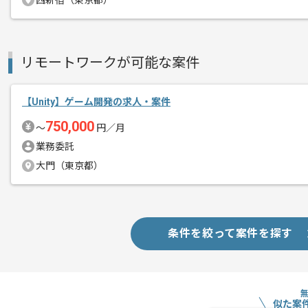
西新宿（東京都）
Unityを用いたクライアントエンジニ
リモートワークが可能な案件
基本的にはリモートでの作業を見込んで
チームでの開発が得意な方にマッチしま
【Unity】ゲーム開発の求人・案件
750,000
〜
円／月
業務委託
大門（東京都）
条件を絞って案件を探す
似た案