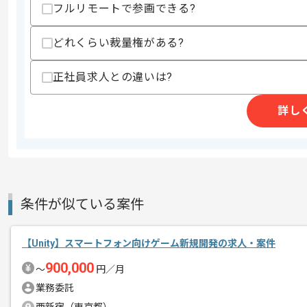
スキルに不安がある方へ
フルリモートで参画できる?
上記に似た経験やスキルをお持ちであれば申
どれくらい裁量権がある?
精算条件
有
正社員求人との違いは?
精算・お支払い
精算基準時間
140時間〜180時間
詳し
支払いサイト
15日
商談回数
1回
その他募集要項
募集人数
1人
条件が似ている案件
作業開始日
2026/07/01
【Unity】スマートフォン向けゲーム新規開発の求人・案件
900,000
〜
円／月
様々なゲームを開発している企業でござ
エージェントからのコ
業務委託
今回はファンタジーゲームにおけるクラ
メント