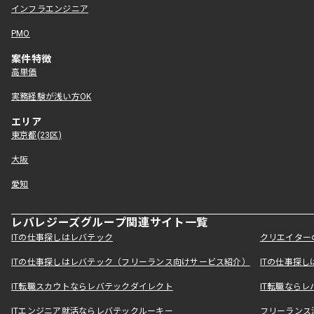
インフラエンジニア
PMO
案件特徴
高単価
実務経験が浅い方OK
エリア
東京都(23区)
大阪
愛知
レバレジーズグループ関連サイト一覧
ITの仕事探しはレバテック
クリエイター
ITの仕事探しはレバテック（フリーランス向けサービス紹介）
ITの仕事探
IT転職スカウトならレバテックダイレクト
IT転職なら
ITエンジニア就活ならレバテックルーキー
フリーランス