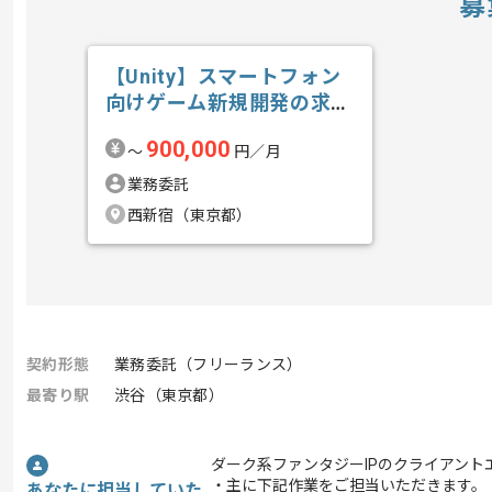
募
【Unity】スマートフォン
向けゲーム新規開発の求
人・案件
900,000
〜
円／月
業務委託
西新宿（東京都）
契約形態
業務委託（フリーランス）
最寄り駅
渋谷（東京都）
ダーク系ファンタジーIPのクライアン
・主に下記作業をご担当いただきます。
あなたに担当していた