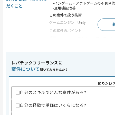
-インゲーム・アウトゲームの不具合
だくこと
-運用機能改善
この案件で扱う技術
ゲームエンジン
Unity
この案件のポイント
業界
コンシューマーゲーム
業務内容
システム開発 , ソフト
特徴
20代活躍中 , 30代活躍中
レバテックフリーランスに
案件について
聞いてみませんか？
求めるスキル
スキル
・Unityを用いた開発経験(3年以上)
知りたい
・モバイルゲーム開発経験(2年以上)
自分のスキルでどんな案件がある?
歓迎スキル
・Steamでのゲーム開発実務経験
自分の経験で単価はいくらになる?
・C#、グラフィックス、またはメモリ