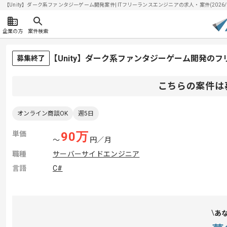
【Unity】ダーク系ファンタジーゲーム開発案件| ITフリーランスエンジニアの求人・案件(2026/0
企業の方
案件検索
【Unity】ダーク系ファンタジーゲーム開発の
募集終了
こちらの案件は
オンライン商談OK
週5日
単価
90
万
〜
円／月
職種
サーバーサイドエンジニア
言語
C#
あ