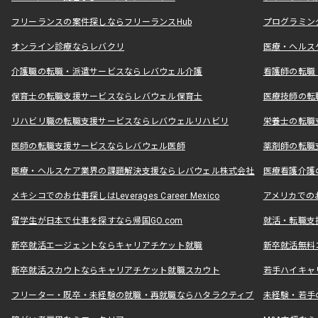
フリーランスの案件探しならフリーランスHub
プログラミン
オンライン診療ならレバクリ
医療・ヘルス
介護職の転職・派遣サービスならレバウェル介護
看護師の転職
保育士の転職支援サービスならレバウェル保育士
医療技師の転
リハビリ職の転職支援サービスならレバウェルリハビリ
栄養士の転職
医師の転職支援サービスならレバウェル医師
薬剤師の転職
医療・ヘルスケア業界の課題解決支援ならレバウェル株式会社
医療看護介護の
メキシコでのお仕事探しはLeverages Career Mexico
アメリカでのお仕事
留学生が日本で仕事を探すなら帰国GO.com
就活・転職支
新卒就活エージェントならキャリアチケット就職
新卒就活無料
新卒就活スカウトならキャリアチケット就職スカウト
若手ハイキャ
フリーター・既卒・未経験の就職・再就職ならハタラクティブ
未経験・若手