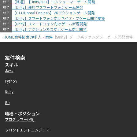
【派遣】【Unity/C++】コンシューマーゲーム開発
終了
【Unity】運用中スマートフォンゲーム開発
終了
【C++/Unreal Engine5】VRアクションゲーム開発
終了
【Unity】スマートフォン向けネイティブゲーム開発支援
終了
【Unity】スマートフォン向けゲーム新規開発
終了
【Unity】アクション系スマホゲーム向け開発
終了
HOME
案件検索
C#求人・案件
【Unity】ダーク系ファンタジーゲーム開発案件
案件検索
スキル
Java
Python
Ruby
Go
職種・ポジション
プログラマー(PG)
フロントエンドエンジニア