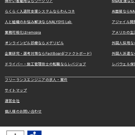
障がい者雇用ならワークリア
M&A支援な
らくらく入退院支援システムならわんコネ
AI面接ならNAL
人と組織のお悩み解決ならNALYSYS Lab.
アジャイル開発なら
業務可視化はremopia
アメリカの生活
オンラインピル診療ならメデリピル
外国人採用ならLe
企業研究・選考対策ならFactBoard(ファクトボード)
外国人派遣なら
ドライバー・施工管理技士の転職ならレバジョブ
レバウェル保
フリーランスエンジニアの求人・案件
サイトマップ
運営会社
個人様のお問い合わせ