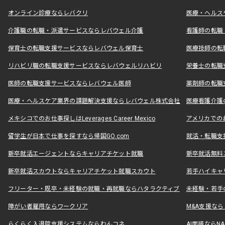
オンライン診療ならレバクリ
医療・ヘルス
介護職の転職・派遣サービスならレバウェル介護
看護師の転職
保育士の転職支援サービスならレバウェル保育士
医療技師の転
リハビリ職の転職支援サービスならレバウェルリハビリ
栄養士の転職
医師の転職支援サービスならレバウェル医師
薬剤師の転職
医療・ヘルスケア業界の課題解決支援ならレバウェル株式会社
医療看護介護の
メキシコでのお仕事探しはLeverages Career Mexico
アメリカでのお仕事
留学生が日本で仕事を探すなら帰国GO.com
就活・転職支
新卒就活エージェントならキャリアチケット就職
新卒就活無料
新卒就活スカウトならキャリアチケット就職スカウト
若手ハイキャ
フリーター・既卒・未経験の就職・再就職ならハタラクティブ
未経験・若手
障がい者雇用ならワークリア
M&A支援な
らくらく入退院支援システムならわんコネ
AI面接ならNAL