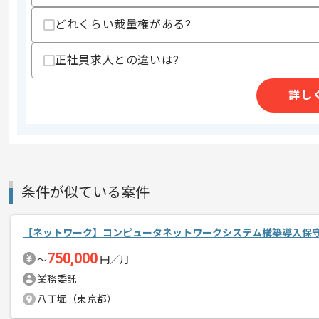
どれくらい裁量権がある?
商談回数
2回
その他募集要項
募集人数
1人
正社員求人との違いは?
作業開始日
2026/06/05
詳し
DXコンサルティングサービスを展開し
エージェントからのコ
レバテックの実績がある企業の案件でご
メント
今回は印刷業向けネットワークセキュリ
条件が似ている案件
に携わっていただきます。
ネットワークエンジニアとしての実務経
【ネットワーク】コンピュータネットワークシステム構築導入保
750,000
〜
円／月
基本的にはフルリモートでの作業を見込
業務委託
八丁堀（東京都）