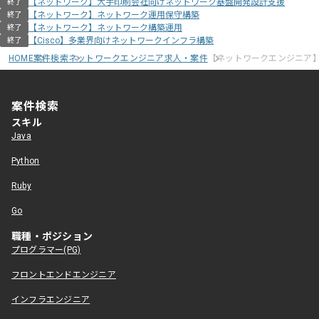
【ネットワーク】大手印刷会社向けネットワーク基盤開発設計支援
終了
【ネットワーク】ネットワーク運用保守構築
終了
【ネットワーク】ネットワーク構築運用
終了
【Cisco】多業界向けネットワークインフラ構築
終了
HOME
案件検索
ネットワークエンジニア求人・案件
【ネットワークエンジニア】閉
案件検索
スキル
Java
Python
Ruby
Go
職種・ポジション
プログラマー(PG)
フロントエンドエンジニア
インフラエンジニア