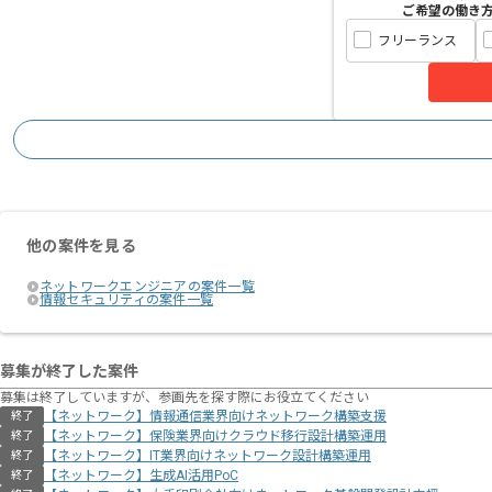
ご希望の働き
フリーランス
他の案件を見る
ネットワークエンジニアの案件一覧
情報セキュリティの案件一覧
募集が終了した案件
募集は終了していますが、参画先を探す際にお役立てください
【ネットワーク】情報通信業界向けネットワーク構築支援
終了
【ネットワーク】保険業界向けクラウド移行設計構築運用
終了
【ネットワーク】IT業界向けネットワーク設計構築運用
終了
【ネットワーク】生成AI活用PoC
終了