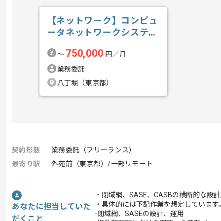
【ネットワーク】コンピュ
ータネットワークシステム
構築導入保守...の求人・案
750,000
〜
円／月
件
業務委託
八丁堀（東京都）
契約形態
業務委託（フリーランス）
最寄り駅
外苑前（東京都）/一部リモート
・閉域網、SASE、CASBの横断的な
・具体的には下記作業を想定しています
あなたに担当していた
-閉域網、SASEの設計、運用
だくこと