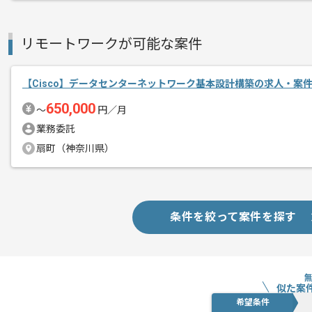
リモートワークが可能な案件
【Cisco】データセンターネットワーク基本設計構築の求人・案
650,000
〜
円／月
業務委託
扇町（神奈川県）
条件を絞って案件を探す
似た案
希望条件