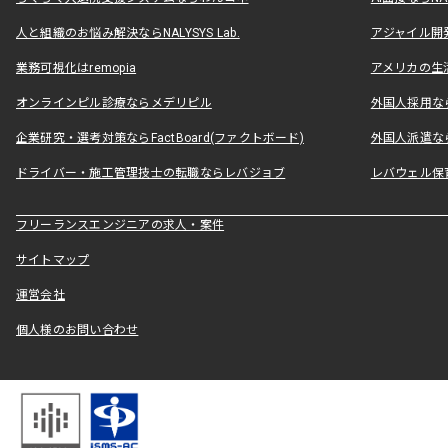
人と組織のお悩み解決ならNALYSYS Lab.
アジャイル開発なら
業務可視化はremopia
アメリカの生活
オンラインピル診療ならメデリピル
外国人採用ならLe
企業研究・選考対策ならFactBoard(ファクトボード)
外国人派遣なら
ドライバー・施工管理技士の転職ならレバジョブ
レバウェル保
フリーランスエンジニアの求人・案件
サイトマップ
運営会社
個人様のお問い合わせ