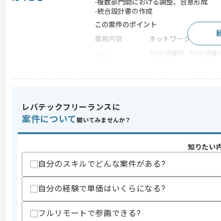
-複数部門間における調整、合意形成
-統合設計書の作成
この案件のポイント
業務内容
ネットワーク監視 , 
20代活躍中 , 30代活躍中
特徴
極的
求めるスキル
レバテックフリーランスに
スキル
・閉域網設計、運用実務経験
案件について
聞いてみませんか？
・SASE（Prisma Access等）設計、運
・ファシリテーション能力、ドキュメン
歓迎スキル
知りたい
・CASB導入計画、全体設計
自分のスキルでどんな案件がある?
・IdP/SAML連携、MDM連携知見
自分の経験で単価はいくらになる?
スキルに不安がある方へ
上記に似た経験やスキルをお持ちであれば申
フルリモートで参画できる?