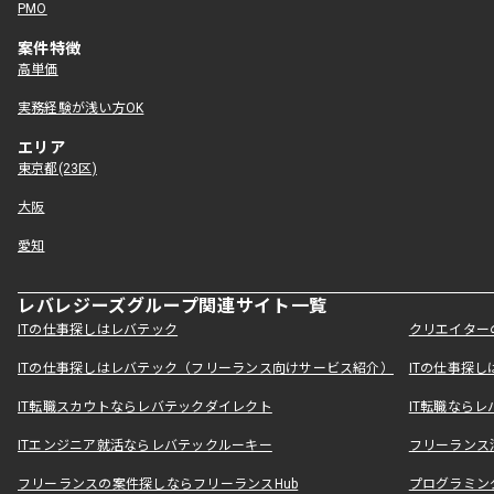
PMO
案件特徴
高単価
実務経験が浅い方OK
エリア
東京都(23区)
大阪
愛知
レバレジーズグループ関連サイト一覧
ITの仕事探しはレバテック
クリエイター
ITの仕事探しはレバテック（フリーランス向けサービス紹介）
ITの仕事探
IT転職スカウトならレバテックダイレクト
IT転職なら
ITエンジニア就活ならレバテックルーキー
フリーランス
フリーランスの案件探しならフリーランスHub
プログラミン