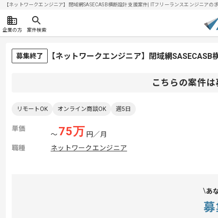
【ネットワークエンジニア】閉域網SASECASB横断設計支援案件| ITフリーランスエンジニアの求人・
企業の方
案件検索
【ネットワークエンジニア】閉域網SASECAS
募集終了
こちらの案件は
リモートOK
オンライン商談OK
週5日
単価
75
万
〜
円／月
職種
ネットワークエンジニア
あ
募