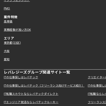
インフラエンジニア
PMO
案件特徴
高単価
実務経験が浅い方OK
エリア
東京都(23区)
大阪
愛知
レバレジーズグループ関連サイト一覧
ITの仕事探しはレバテック
クリエイター
ITの仕事探しはレバテック（フリーランス向けサービス紹介）
ITの仕事探
IT転職スカウトならレバテックダイレクト
IT転職なら
ITエンジニア就活ならレバテックルーキー
フリーランス