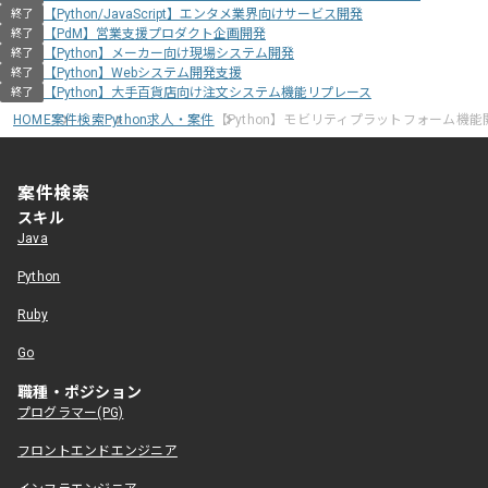
【Python/JavaScript】エンタメ業界向けサービス開発
終了
【PdM】営業支援プロダクト企画開発
終了
【Python】メーカー向け現場システム開発
終了
【Python】Webシステム開発支援
終了
【Python】大手百貨店向け注文システム機能リプレース
終了
HOME
案件検索
Python求人・案件
【Python】モビリティプラットフォーム機
案件検索
スキル
Java
Python
Ruby
Go
職種・ポジション
プログラマー(PG)
フロントエンドエンジニア