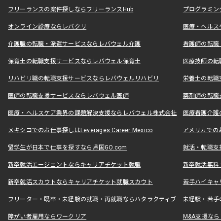
フリーランスの案件探しならフリーランスHub
プログラミン
オンライン診療ならレバクリ
医療・ヘルス
介護職の転職・派遣サービスならレバウェル介護
看護師の転職
保育士の転職支援サービスならレバウェル保育士
医療技師の転
リハビリ職の転職支援サービスならレバウェルリハビリ
栄養士の転職
医師の転職支援サービスならレバウェル医師
薬剤師の転職
医療・ヘルスケア業界の課題解決支援ならレバウェル株式会社
医療看護介護の
メキシコでのお仕事探しはLeverages Career Mexico
アメリカでのお仕事
留学生が日本で仕事を探すなら帰国GO.com
就活・転職支
新卒就活エージェントならキャリアチケット就職
新卒就活無料
新卒就活スカウトならキャリアチケット就職スカウト
若手ハイキャ
フリーター・既卒・未経験の就職・再就職ならハタラクティブ
未経験・若手
障がい者雇用ならワークリア
M&A支援な