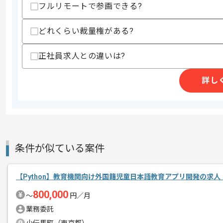
・フロントエンドフレームワーク利用経
フルリモートで参画できる?
スキルに不安がある方へ
どれくらい裁量権がある?
上記に似た経験やスキルをお持ちであれば申
正社員求人との違いは?
商談回数
1回
詳し
その他募集要項
募集人数
4人
作業開始日
2026/06/05
条件が似ている案件
SES事業を展開している企業でございま
エージェントからのコ
今回はモビリティプラットフォーム機能
メント
【Python】教育機関向け外国籍児童日本語教育アプリ開発の求人
Pythonを用いた実務経験を活かしたい
800,000
〜
円／月
業務委託
基本的にはフルリモートでの作業を見込