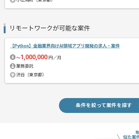
小伝馬町（東京都）
作業開始、終了時間の調整については柔
ご自身のライフスタイルに合わせて参画
リモートワークが可能な案件
【Python】金融業界向けAI領域アプリ開発の求人・案件
1,000,000
〜
円／月
業務委託
渋谷（東京都）
条件を絞って案件を探す
似た案