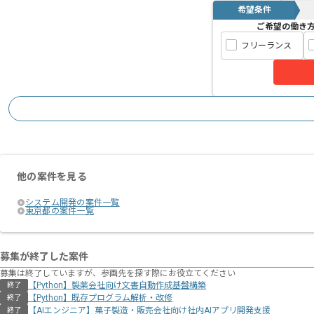
希望条件
ご希望の働き
フリーランス
他の案件を見る
システム開発の案件一覧
東京都の案件一覧
募集が終了した案件
募集は終了していますが、参画先を探す際にお役立てください
【Python】製薬会社向け文書自動作成基盤構築
終了
【Python】既存プログラム解析・改修
終了
【AIエンジニア】菓子製造・販売会社向け社内AIアプリ開発支援
終了