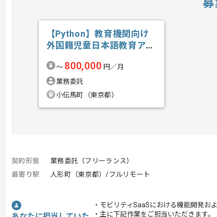
募
【Python】教育機関向け
外国籍児童日本語教育アプ
リ開発の求人・案件
800,000
〜
円／月
業務委託
小伝馬町（東京都）
契約形態
業務委託（フリーランス）
最寄り駅
人形町（東京都）/フルリモート
・モビリティSaaSにおける機能開発お
・主に下記作業をご担当いただきます。
あなたに担当していた