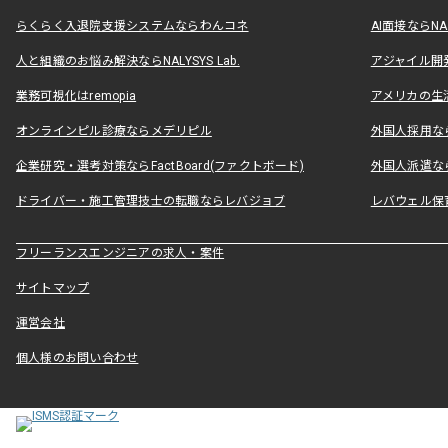
らくらく入退院支援システムならわんコネ
AI面接ならNAL
人と組織のお悩み解決ならNALYSYS Lab.
アジャイル開発なら
業務可視化はremopia
アメリカの生活
オンラインピル診療ならメデリピル
外国人採用ならLe
企業研究・選考対策ならFactBoard(ファクトボード)
外国人派遣なら
ドライバー・施工管理技士の転職ならレバジョブ
レバウェル保
フリーランスエンジニアの求人・案件
サイトマップ
運営会社
個人様のお問い合わせ