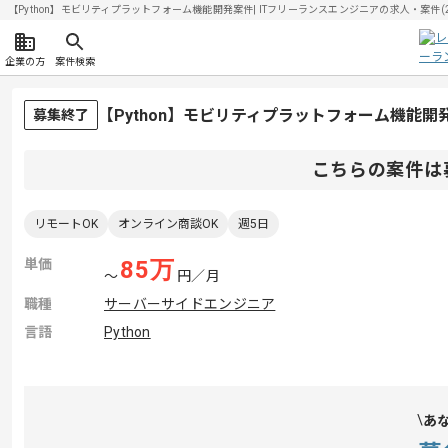
【Python】モビリティプラットフォーム機能開発案件| ITフリーランスエンジニアの求人・案件(202
企業の方
案件検索
【Python】モビリティプラットフォーム機能
募集終了
こちらの案件は
リモートOK
オンライン商談OK
週5日
単価
85
万
〜
円／月
職種
サーバーサイドエンジニア
言語
Python
あ