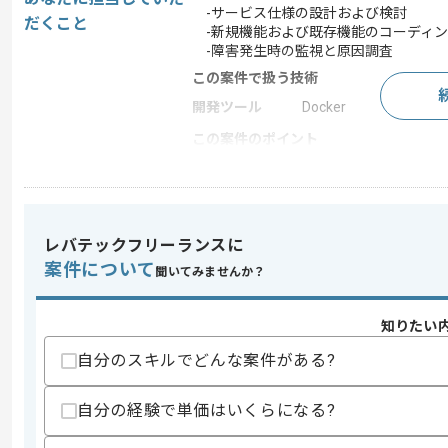
-サービス仕様の設計および検討
だくこと
-新規機能および既存機能のコーディン
-障害発生時の監視と原因調査
この案件で扱う技術
開発ツール
Docker
この案件のポイント
業務内容
システム開発 , 受託開
特徴
20代活躍中 , 30代活躍中
レバテックフリーランスに
案件について
聞いてみませんか？
求めるスキル
スキル
・Pythonを用いた実務経験
・Webアプリケーションのフロントエ
知りたい
・システムサービス構築経験とWebAP
自分のスキルでどんな案件がある?
・クラウドインフラおよびDocker利用経
歓迎スキル
自分の経験で単価はいくらになる?
・技術選定およびアーキテクチャ設計経
・Django REST framework利用経験