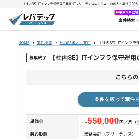
【社内SE】ITインフラ保守運用案件| ITフリーランスエンジニアの求人・案件(2026/0
AI検索が新登場
案件検索
HOME
案件検索
社内SE求人・案件
【社内SE】ITインフラ
【社内SE】ITインフラ保守運
募集終了
こちらの
条件を絞って案件
550,000
単価
〜
円／月
（
契約形態
業務委託（フリーランス）