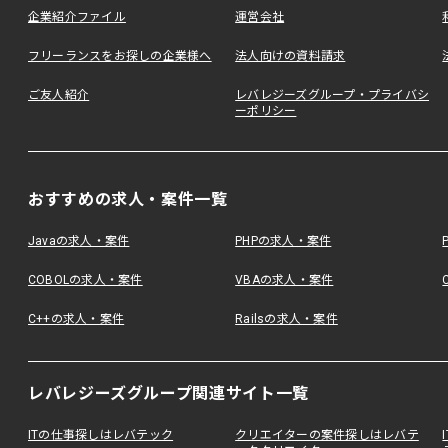
企業紹介ファイル
運営会社
フリーランスをお探しの企業様へ
法人向けの資料請求
ご友人紹介
レバレジーズグループ・プライバシ
ーポリシー
おすすめの求人・案件一覧
Javaの求人・案件
PHPの求人・案件
COBOLの求人・案件
VBAの求人・案件
C++の求人・案件
Railsの求人・案件
レバレジーズグループ関連サイト一覧
ITの仕事探しはレバテック
クリエイターの案件探しはレバテ