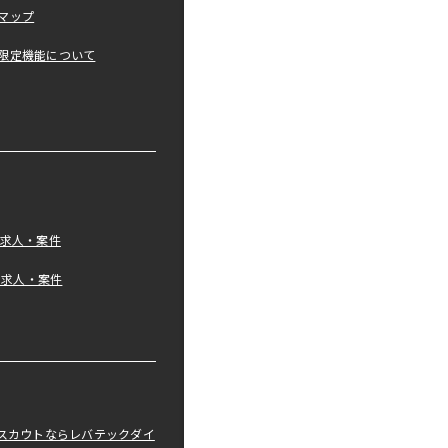
マップ
限定機能について
の求人・案件
tの求人・案件
職スカウトならレバテックダイ