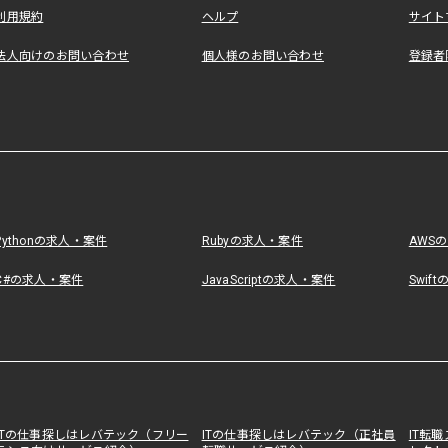
利用規約
ヘルプ
サイト
法人向けのお問い合わせ
個人様のお問い合わせ
登録者
Pythonの求人・案件
Rubyの求人・案件
AWS
C#の求人・案件
JavaScriptの求人・案件
Swif
ITの仕事探しはレバテック（フリー
ITの仕事探しはレバテック（正社員
IT転