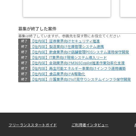
募集が終了した案件
募集は終了していますが、参画先を探す際にお役立てください
【社内SE】証券業界向けセキュリティ推進
終了
【社内SE】製造業向け在庫管理システム連携
終了
【社内SE】飲食業界向け店舗管理POSシステム運用保守開発
終了
【社内SE】IT業界向け現場システム導入リード
終了
【社内SE】金融業界向けM365Copilot推進作業効率化支援
終了
【社内SE】再生可能エネルギー事業向けインフラ運用構築
終了
【社内SE】食品業界向けAI駆動化
終了
【社内SE】介護業界向けIoT見守りシステムインフラ保守開発
終了
フリーランススタートガイド
ご利用者インタビュー