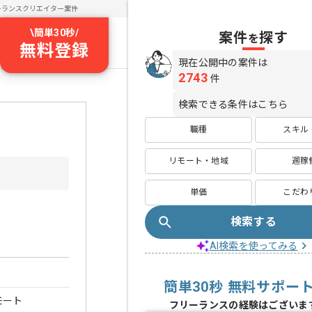
ーランスクリエイター案件
\
簡単30秒
/
案件
探す
を
無料登録
現在公開中の案件は
2743
件
検索できる条件はこちら
職種
スキル
リモート・地域
週稼
単価
こだわ
検索する
AI検索を使ってみる
簡単30秒 無料サポー
モート
フリーランスの経験はございま