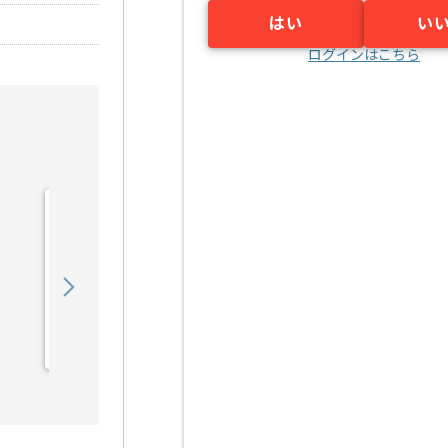
はい
い
ログインはこちら
【社内SE】医療法人向け
現場システム運用保守の求
人・案件
650,000
〜
円／月
業務委託
田無（東京都）