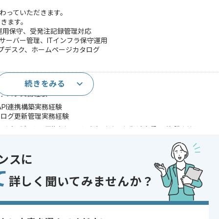
携わっていただきます。
だきます。
ズ、運用保守、受発注記録管理対応
ルサーバー管理、ITインフラ保守運用
プデスク、ホームページカタログ
続きをみる
スタマイズ実務経験
プデスク実務経験
、API連携構築実務経験
タログ更新管理実務経験
であれば申し込み可能なケースもございます！まずはお気軽にご相談ください！
 , 30代活躍中 , 長期プロジェクト , 新技術に積極的 , 急募 , BtoB向け
ンスに
て
詳しく聞いてみませんか？
業用