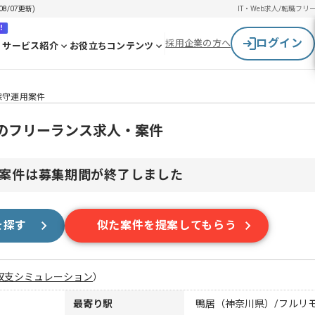
8/07更新)
IT・Web求人/転職
フリ
！
ログイン
採用企業の方へ
サービス紹介
お役立ちコンテンツ
保守運用案件
用のフリーランス求人・案件
案件は募集期間が終了しました
を探す
似た案件を提案してもらう
収支シミュレーション
）
最寄り駅
鴨居（神奈川県）/フルリ