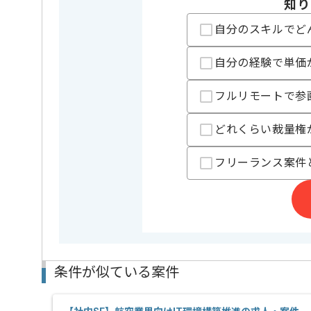
を展開している企業でございます。
知り
今回はITインフラ保守運用案件に携わっていただきます
自分のスキルでど
社内SEとしての実務経験を活かしたい方にお勧めです
自分の経験で単価
基本的にはフルリモートでの作業を見込んでおります
フルリモートで参
どれくらい裁量権
フリーランス案件
条件が似ている案件