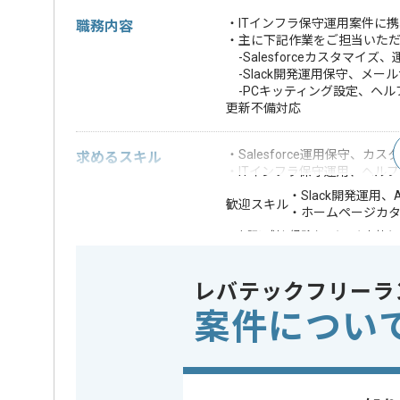
・ITインフラ保守運用案件に
職務内容
・主に下記作業をご担当いた
-Salesforceカスタマイ
-Slack開発運用保守、メー
-PCキッティング設定、ヘル
更新不備対応
・Salesforce運用保守、カ
求めるスキル
・ITインフラ保守運用、ヘル
・Slack開発運用
歓迎スキル
・ホームページカ
※上記に似た経験やスキルをお持ち
特徴
この案件のポイント
20代活躍中
レバテックフリーラ
案件につい
担当者より
騒音対策コンサルタント、消音装置の設計製造販売事