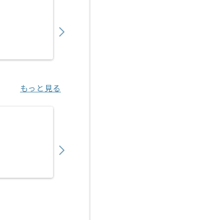
【社内SE】医療法人向け現場システム運用保
650,000
〜
円／月
業務委託
田無（東京都）
もっと見る
【社内SE】大手商社向け社内SEの求人・案件
700,000
〜
円／月
業務委託
飯田橋（東京都）