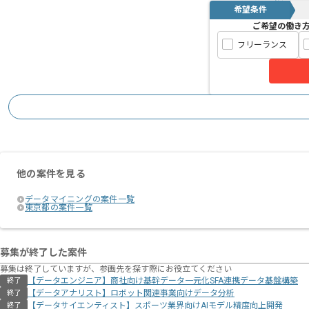
希望条件
ご希望の働き
フリーランス
他の案件を見る
データマイニングの案件一覧
東京都の案件一覧
募集が終了した案件
募集は終了していますが、参画先を探す際にお役立てください
【データエンジニア】商社向け基幹データ一元化SFA連携データ基盤構築
終了
【データアナリスト】ロボット関連事業向けデータ分析
終了
【データサイエンティスト】スポーツ業界向けAIモデル精度向上開発
終了