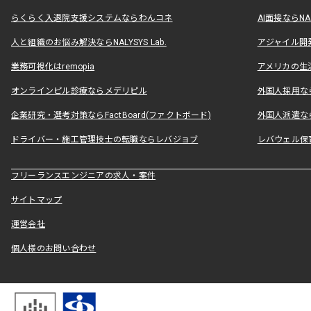
らくらく入退院支援システムならわんコネ
AI面接ならNAL
人と組織のお悩み解決ならNALYSYS Lab.
アジャイル開発なら
業務可視化はremopia
アメリカの生活
オンラインピル診療ならメデリピル
外国人採用ならLe
企業研究・選考対策ならFactBoard(ファクトボード)
外国人派遣なら
ドライバー・施工管理技士の転職ならレバジョブ
レバウェル保
フリーランスエンジニアの求人・案件
サイトマップ
運営会社
個人様のお問い合わせ