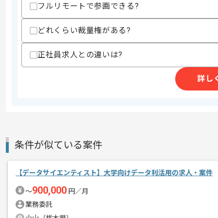
フルリモートで参画できる?
どれくらい裁量権がある?
商談回数
1回
その他募集要項
募集人数
2人
正社員求人との違いは?
作業開始日
2026/06/09
詳し
Webおよび携帯端末に関するマーケテ
エージェントからのコ
を展開しておりレバテックの実績がある
メント
今回はマーケティング課題解決向けデー
条件が似ている案件
データアナリストとしての実務経験を活
【データサイエンティスト】大学向けデータ利活用の求人・案件
基本的には一部リモートでの作業を見込
900,000
〜
円／月
業務委託