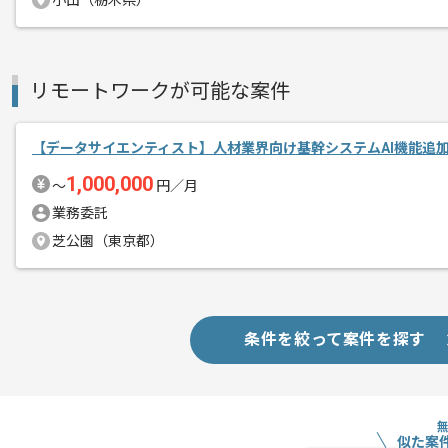
小山（栃木県）
リモートワークが可能な案件
【データサイエンティスト】人材業界向け基幹システムAI機能追
1,000,000
〜
円／月
業務委託
芝公園（東京都）
条件を絞って案件を探す
似た案