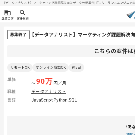
【データアナリスト】マーケティング課題解決向けデータ分析案件| ITフリーランスエンジニアの求人・
企業の方
案件検索
【データアナリスト】マーケティング課題解決
募集終了
こちらの案件は
リモートOK
オンライン商談OK
週5日
単価
90
万
〜
円／月
職種
データアナリスト
言語
JavaScript
,
Python
,
SQL
あ