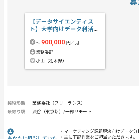
募
【データサイエンティス
ト】大学向けデータ利活用
の求人・案件
900,000
〜
円／月
業務委託
小山（栃木県）
契約形態
業務委託（フリーランス）
最寄り駅
渋谷（東京都）/一部リモート
・マーケティング課題解決向けデータ分
・主に下記作業をご担当いただきます。
あなたに担当していた