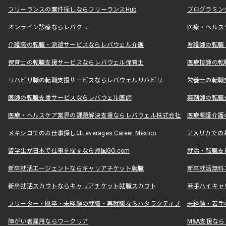
フリーランスの案件探しならフリーランスHub
プログラミン
オンライン診療ならレバクリ
医療・ヘルス
介護職の転職・派遣サービスならレバウェル介護
看護師の転職
保育士の転職支援サービスならレバウェル保育士
医療技師の転
リハビリ職の転職支援サービスならレバウェルリハビリ
栄養士の転職
医師の転職支援サービスならレバウェル医師
薬剤師の転職
医療・ヘルスケア業界の課題解決支援ならレバウェル株式会社
医療看護介護の
メキシコでのお仕事探しはLeverages Career Mexico
アメリカでのお仕事
留学生が日本で仕事を探すなら帰国GO.com
就活・転職支
新卒就活エージェントならキャリアチケット就職
新卒就活無料
新卒就活スカウトならキャリアチケット就職スカウト
若手ハイキャ
フリーター・既卒・未経験の就職・再就職ならハタラクティブ
未経験・若手
障がい者雇用ならワークリア
M&A支援な