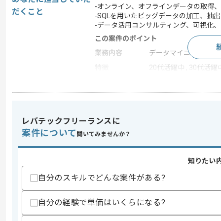
-オンライン、オフラインデータの取得、
だくこと
-SQLを用いたビッグデータの加工、抽
-データ活用コンサルティング、可視化
この案件のポイント
業務内容
データマイニング , デ
特徴
20代活躍中 , 30代活躍中
求めるスキル
スキル
・SQLを用いたデータ加工、抽出、分析
レバテックフリーランスに
・事業企業または広告企業等におけるマ
案件について
聞いてみませんか？
・クライアントまたはパートナー企業と
歓迎スキル
知りたい
・アクセスログの生データ加工経験
・Python、JavaScriptを用いた実務経験
自分のスキルでどんな案件がある?
・データベース、機械学習に関する知見
自分の経験で単価はいくらになる?
スキルに不安がある方へ
上記に似た経験やスキルをお持ちであれば申