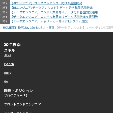
【AIエンジニア】コンタクトセンター向けAI基盤開発
終了
【BIエンジニア/データアナリスト】データ分析基盤活用推進
終了
【データエンジニア】コンサル業界向けデータ分析基盤開発運用
終了
【データエンジニア】コンサル業界向けデータ活用推進支援開発
終了
【データエンジニア】大手メーカー向けETLシステム開発
終了
HOME
案件検索
JavaScript求人・案件
【データアナリスト】マーケティング課
案件検索
スキル
Java
Python
Ruby
Go
職種・ポジション
プログラマー(PG)
フロントエンドエンジニア