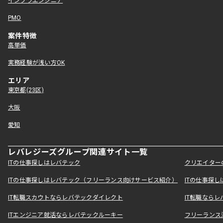
インフラエンジニア
PMO
案件特徴
高単価
実務経験が浅い方OK
エリア
東京都(23区)
大阪
愛知
レバレジーズグループ関連サイト一覧
ITの仕事探しはレバテック
クリエイター
ITの仕事探しはレバテック（フリーランス向けサービス紹介）
ITの仕事探
IT転職スカウトならレバテックダイレクト
IT転職なら
ITエンジニア就活ならレバテックルーキー
フリーランス