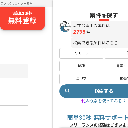
ーランスクリエイター案件
\
簡単30秒
/
案件
探す
を
無料登録
現在公開中の案件は
2736
件
検索できる条件はこちら
リモート
単
職種
言語・
エリア
稼働
検索する
AI検索を使ってみる
簡単30秒 無料サポー
フリーランスの経験はございま