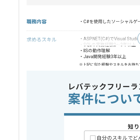
職務内容
・C#を使用したソーシャルゲ
・ASP.NET(C#)でVisual 
求めるスキル
・SQLの実務経験2～3年以上
・IISの動作理解
・Java開発経験3年以上
※上記に似た経験やスキルをお持ち
Webサーバー
この案件で扱う技術
IIS
レバテックフリーラ
案件につい
精算条件
有
精算・お支払い
精算基準時間
140時間
支払いサイト
15日
知り
自分のスキルでど
担当者より