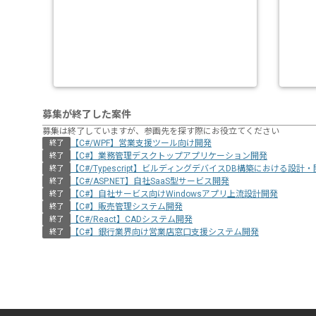
募集が終了した案件
募集は終了していますが、参画先を探す際にお役立てください
【C#/WPF】営業支援ツール向け開発
終了
【C#】業務管理デスクトップアプリケーション開発
終了
【C#/Typescript】ビルディングデバイスDB構築における設計
終了
【C#/ASP.NET】自社SaaS型サービス開発
終了
【C#】自社サービス向けWindowsアプリ上流設計開発
終了
【C#】販売管理システム開発
終了
【C#/React】CADシステム開発
終了
【C#】銀行業界向け営業店窓口支援システム開発
終了