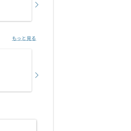
業務委託
汐留（東京都）
もっと見る
【C#/C#.NET】トレーサビリティシステム
600,000
〜
円／月
業務委託
門真市（大阪府）