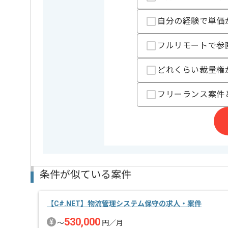
ソーシャルゲームだけでなく、広告事業やコンテンツ
自分の経験で単価
幅広く事業を展開している企業です。
フルリモートで参
ユーザーに長時間プレイしていただけるようなゲーム
トレンドを敏感に捉えながらスピーディーに開発をし
どれくらい裁量権
漫画やアニメ好きのメンバーが多く明るい雰囲気で、
フリーランス案件
ソーシャルゲームに携わりたい方はマッチします。
条件が似ている案件
【C#.NET】物流管理システム保守の求人・案件
530,000
〜
円／月