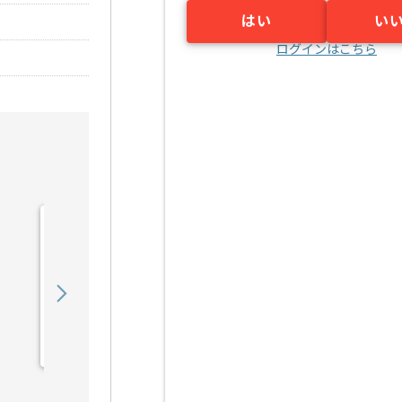
はい
い
ログインはこちら
【C#】電子開示業務シス
テム開発の求人・案件
1,450,000
〜
円／月
業務委託
汐留（東京都）