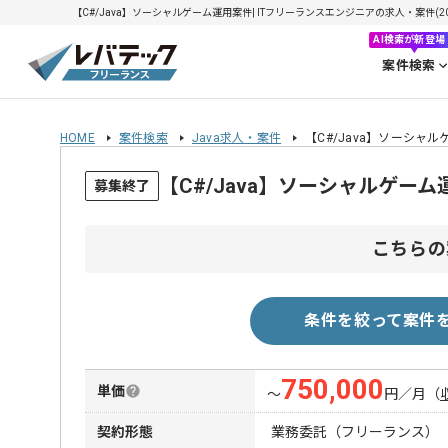
【C#/Java】ソーシャルゲーム運用案件| ITフリーランスエンジニアの求人・案件(2026
AI検索が新登場
案件検索
HOME
案件検索
Java求人・案件
【C#/Java】ソーシャ
【C#/Java】ソーシャルゲー
募集終了
こちらの
条件を絞って案件
750,000
単価
〜
円／月
（
契約形態
業務委託（フリーランス）