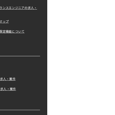
ランスエンジニアの求人・
マップ
限定機能について
の求人・案件
tの求人・案件