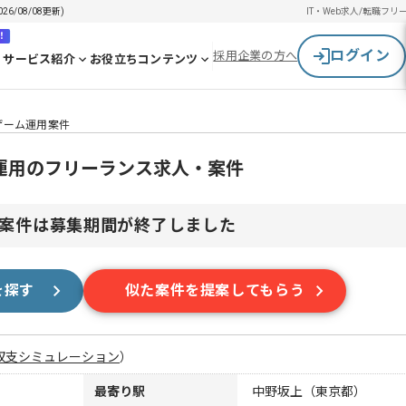
/08/08更新)
IT・Web求人/転職
フリ
！
ログイン
採用企業の方へ
サービス紹介
お役立ちコンテンツ
ルゲーム運用案件
ム運用のフリーランス求人・案件
案件は募集期間が終了しました
を探す
似た案件を提案してもらう
収支シミュレーション
）
最寄り駅
中野坂上（東京都）