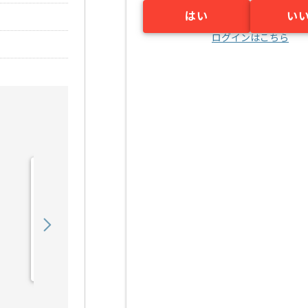
はい
い
ログインはこちら
【Java】建設業向け販売
管理システム開発の求人・
案件
550,000
〜
円／月
業務委託
錦糸町（東京都）