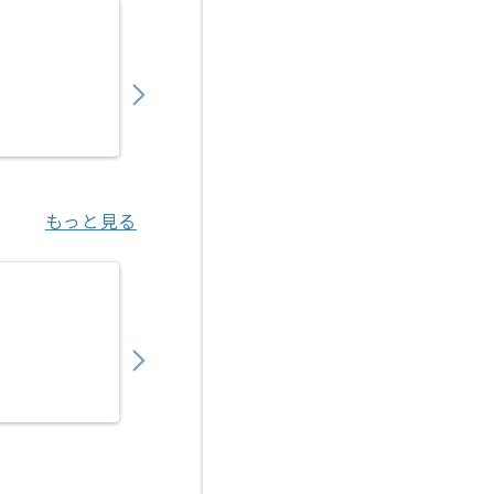
【Java】建設業向け販売管理システム開発の
550,000
〜
円／月
業務委託
錦糸町（東京都）
もっと見る
【Java/Vue.js】官公庁向け医療系システム
550,000
〜
円／月
業務委託
新橋（東京都）