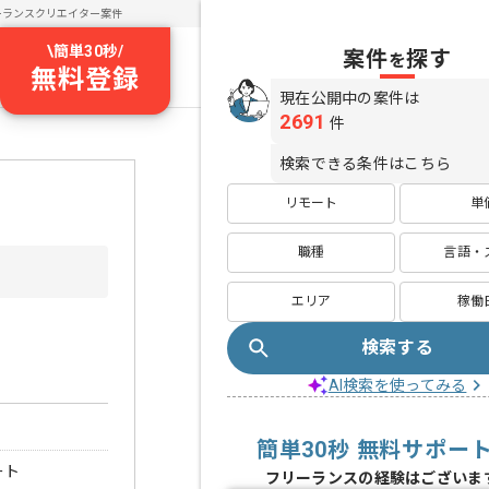
ーランスクリエイター案件
\
簡単30秒
/
案件
探す
を
無料登録
現在公開中の案件は
2691
件
検索できる条件はこちら
リモート
単
職種
言語・
エリア
稼働
検索する
AI検索を使ってみる
簡単30秒 無料サポー
ート
フリーランスの経験はございま