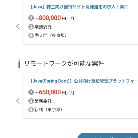
【Java】株主向け優待サイト開発運用の求人・案件
800,000
〜
円／月
業務委託
虎ノ門（東京都）
リモートワークが可能な案件
【Java(Spring Boot)】公共向け施設管理プラットフォ
650,000
〜
円／月
業務委託
新橋（東京都）