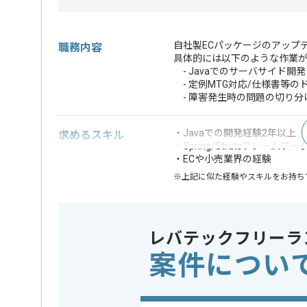
自社製ECパッケージのアップ
職務内容
具体的には以下のような作業
- Javaでのサーバサイド開発
- 定例MTG対応/仕様書等の
- 障害発生時の問題の切り分
・Javaでの開発経験2年以上
求めるスキル
・Spring/Strutsフレームワ
・ECや小売業界の経験
※上記に似た経験やスキルをお持ち
フレームワーク
Struts , S
この案件で扱う技術
DB
MySQL
レバテックフリーラ
案件につい
担当者より
実践的な業務をご担当いただくため、