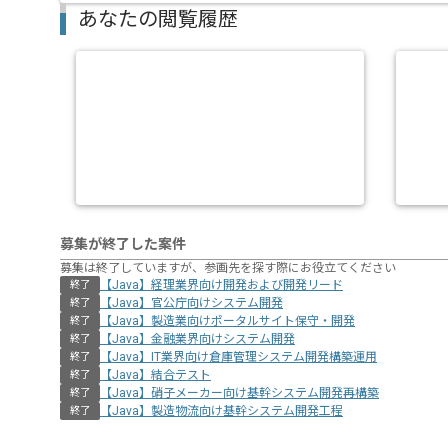
あなたの閲覧履歴
募集が終了した案件
募集は終了していますが、参画先を探す際にお役立てください
【Java】経理業界向け開発および開発リード
終了
【Java】官公庁向けシステム開発
終了
【Java】製造業向けポータルサイト保守・開発
終了
【Java】金融業界向けシステム開発
終了
【Java】IT業界向け倉庫管理システム開発構築運用
終了
【Java】結合テスト
終了
【Java】硝子メーカー向け基幹システム開発再構築
終了
【Java】製造物流向け基幹システム開発工程
終了