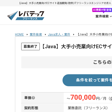
【Java】大手小売業向けECサイト追加開発/改修| ITフリーランスエンジニアの求人・案件
AI検索が新登場
案件検索
HOME
案件検索
Java求人・案件
【Java】大手小売業向け
【Java】大手小売業向けEC
募集終了
こちらの
条件を絞って案件
700,000
単価
〜
円／月
（
契約形態
業務委託（フリーランス）