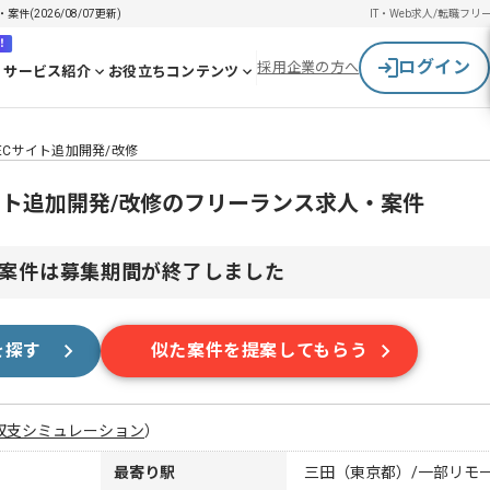
(2026/08/07更新)
IT・Web求人/転職
フリ
！
ログイン
採用企業の方へ
サービス紹介
お役立ちコンテンツ
ECサイト追加開発/改修
サイト追加開発/改修のフリーランス求人・案件
案件は募集期間が終了しました
を探す
似た案件を提案してもらう
収支シミュレーション
）
最寄り駅
三田（東京都）/一部リモ