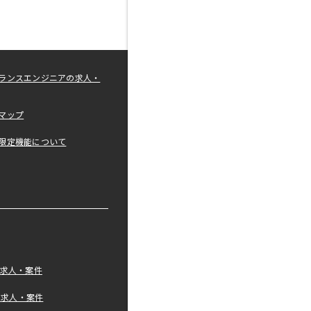
ランスエンジニアの求人・
マップ
限定機能について
の求人・案件
tの求人・案件