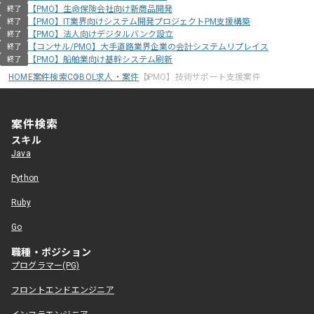
【PMO】生命保険会社向け新商品開発
終了
【PMO】IT業界向けシステム開発プロジェクトPM支援構築
終了
【PMO】法人向けデジタルバンク設立
終了
【コンサル/PMO】大手道路業界企業の会計システムリプレイス
終了
【PMO】船舶業向け基幹システム刷新
終了
HOME
案件検索
COBOL求人・案件
【PMO】技術サポート支援案件
案件検索
スキル
Java
Python
Ruby
Go
職種・ポジション
プログラマー(PG)
フロントエンドエンジニア