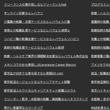
フリーランスの案件探しならフリーランスHub
プログラミン
オンライン診療ならレバクリ
医療・ヘルス
介護職の転職・派遣サービスならレバウェル介護
看護師の転職
保育士の転職支援サービスならレバウェル保育士
医療技師の転
リハビリ職の転職支援サービスならレバウェルリハビリ
栄養士の転職
医師の転職支援サービスならレバウェル医師
薬剤師の転職
医療・ヘルスケア業界の課題解決支援ならレバウェル株式会社
医療看護介護の
メキシコでのお仕事探しはLeverages Career Mexico
アメリカでのお仕事
留学生が日本で仕事を探すなら帰国GO.com
就活・転職支
新卒就活エージェントならキャリアチケット就職
新卒就活無料
新卒就活スカウトならキャリアチケット就職スカウト
若手ハイキャ
フリーター・既卒・未経験の就職・再就職ならハタラクティブ
未経験・若手
障がい者雇用ならワークリア
M&A支援な