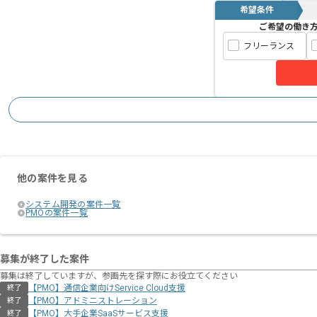
希望条件
ご希望の働き
フリーランス
他の案件を見る
システム開発の案件一覧
PMOの案件一覧
募集が終了した案件
募集は終了していますが、参画先を探す際にお役立てください
【PMO】通信企業向けService Cloud支援
終了
【PMO】アドミニストレーション
終了
【PMO】大手企業SaaSサービス支援
終了