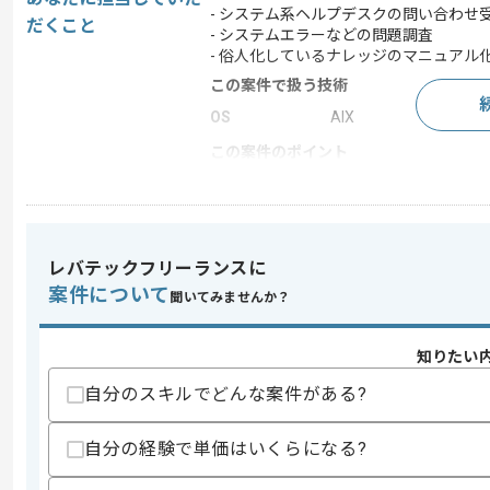
- システム系ヘルプデスクの問い合わせ
だくこと
- システムエラーなどの問題調査
- 俗人化しているナレッジのマニュアル
この案件で扱う技術
OS
AIX
この案件のポイント
業務内容
システム開発
特徴
20代活躍中 , 30代活躍
レバテックフリーランスに
案件について
聞いてみませんか？
求めるスキル
スキル
・UNIXを用いた経験
・SQLを用いた経験
知りたい
・Shellを用いた経験
自分のスキルでどんな案件がある?
・COBOLを用いた経験
・ドキュメント作成経験
・原因調査経験
自分の経験で単価はいくらになる?
スキルに不安がある方へ