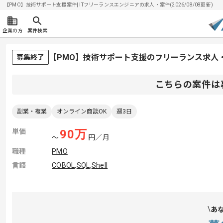
【PMO】技術サポート支援案件| ITフリーランスエンジニアの求人・案件(2026/08/08更新)
企業の方
案件検索
【PMO】技術サポート支援のフリーランス求人
募集終了
こちらの案件は
副業・複業
オンライン商談OK
週3日
単価
90
万
〜
円／月
職種
PMO
言語
COBOL
,
SQL
,
Shell
あ