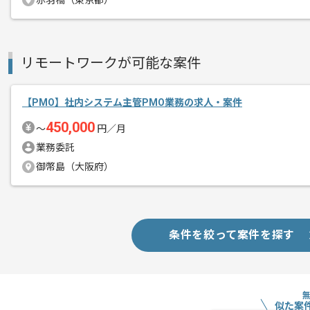
赤羽橋（東京都）
リモートワークが可能な案件
【PMO】社内システム主管PMO業務の求人・案件
450,000
〜
円／月
業務委託
御幣島（大阪府）
条件を絞って案件を探す
似た案