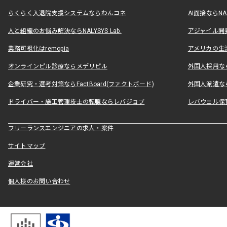
らくらく入退院支援システムならわんコネ
AI面接ならNAL
人と組織のお悩み解決ならNALYSYS Lab.
アジャイル開発なら
業務可視化はremopia
アメリカの生活
オンラインピル診療ならメデリピル
外国人採用ならLe
企業研究・選考対策ならFactBoard(ファクトボード)
外国人派遣なら
ドライバー・施工管理技士の転職ならレバジョブ
レバウェル保
フリーランスエンジニアの求人・案件
サイトマップ
運営会社
個人様のお問い合わせ