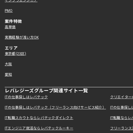
インフラエンジニア
PMO
案件特徴
高単価
実務経験が浅い方OK
エリア
東京都(23区)
大阪
愛知
レバレジーズグループ関連サイト一覧
ITの仕事探しはレバテック
クリエイター
ITの仕事探しはレバテック（フリーランス向けサービス紹介）
ITの仕事探
IT転職スカウトならレバテックダイレクト
IT転職なら
ITエンジニア就活ならレバテックルーキー
フリーランス