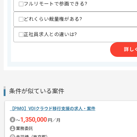
フルリモートで参画できる?
上記に似た経験やスキルをお持ちであれば申
どれくらい裁量権がある?
商談回数
1回
正社員求人との違いは?
その他募集要項
募集人数
1人
作業開始日
2026/06/09
詳し
レバテックでの実績がある企業の案件で
エージェントからのコ
メント
条件が似ている案件
PMOの経験を活かすことができます。
複数案件を保有している企業ですので、
ご経験と実績に応じて別案件のご提案も
【PMO】VDIクラウド移行支援の求人・案件
新しいアイディアや技術を積極的に導入
1,350,000
〜
円／月
経験豊富なメンバーと成長が出来る環境
業務委託
スキルアップされたい方、長期的に参画