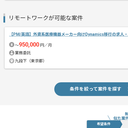
基本的には一部リモート作業を見込んで
リモートワークが可能な案件
【PM/英語】外資系医療機器メーカー向けDynamics移行の求人
950,000
〜
円／月
業務委託
九段下（東京都）
条件を絞って案件を探す
似た案
希望条件