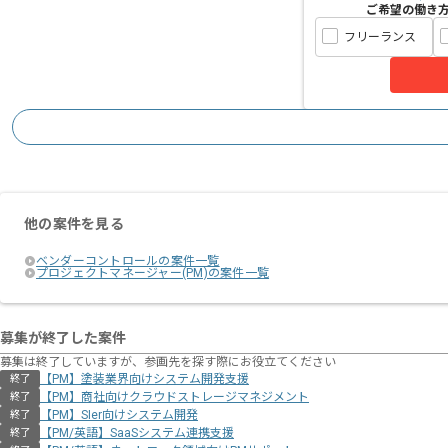
ご希望の働き
フリーランス
他の案件を見る
ベンダーコントロールの案件一覧
プロジェクトマネージャー(PM)の案件一覧
募集が終了した案件
募集は終了していますが、参画先を探す際にお役立てください
【PM】塗装業界向けシステム開発支援
終了
【PM】商社向けクラウドストレージマネジメント
終了
【PM】SIer向けシステム開発
終了
【PM/英語】SaaSシステム連携支援
終了