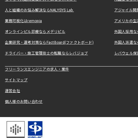
人と組織のお悩み解決ならNALYSYS Lab.
アジャイル開発なら
業務可視化はremopia
アメリカの生活
オンラインピル診療ならメデリピル
外国人採用ならLe
企業研究・選考対策ならFactBoard(ファクトボード)
外国人派遣なら
ドライバー・施工管理技士の転職ならレバジョブ
レバウェル保
フリーランスエンジニアの求人・案件
サイトマップ
運営会社
個人様のお問い合わせ