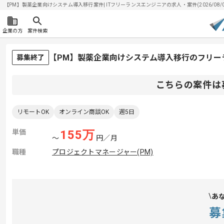
【PM】製薬企業向けシステム導入移行案件| ITフリーランスエンジニアの求人・案件(2026/08/0
企業の方
案件検索
【PM】製薬企業向けシステム導入移行のフリー
募集終了
こちらの案件は
リモートOK
オンライン商談OK
週5日
単価
155
万
〜
円／月
職種
プロジェクトマネージャー(PM)
あ
募