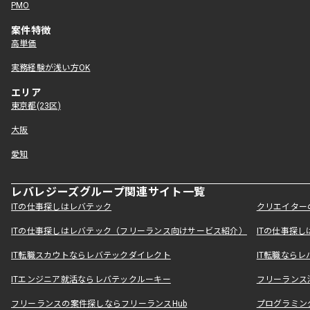
PMO
案件特徴
高単価
実務経験が浅い方OK
エリア
東京都(23区)
大阪
愛知
レバレジーズグループ関連サイト一覧
ITの仕事探しはレバテック
クリエイター
ITの仕事探しはレバテック（フリーランス向けサービス紹介）
ITの仕事探
IT転職スカウトならレバテックダイレクト
IT転職なら
ITエンジニア就活ならレバテックルーキー
フリーランス
フリーランスの案件探しならフリーランスHub
プログラミン