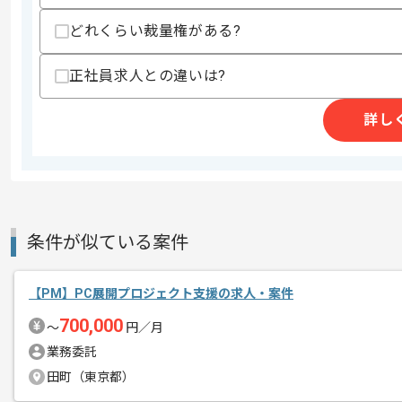
どれくらい裁量権がある?
正社員求人との違いは?
商談回数
2回
その他募集要項
募集人数
1人
詳し
作業開始日
2026/06/09
レバテックでの実績がある企業の案件で
エージェントからのコ
条件が似ている案件
メント
PMの経験を活かすことができます。
複数案件を保有している企業ですので、
【PM】PC展開プロジェクト支援の求人・案件
ご経験と実績に応じて別案件のご提案も
700,000
〜
円／月
新しいアイディアや技術を積極的に導入
業務委託
経験豊富なメンバーと成長が出来る環境
田町（東京都）
スキルアップされたい方、長期的に参画