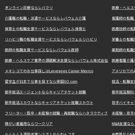
オンライン診療ならレバクリ
医療・ヘルス
介護職の転職・派遣サービスならレバウェル介護
看護師の転職
保育士の転職支援サービスならレバウェル保育士
医療技師の転
リハビリ職の転職支援サービスならレバウェルリハビリ
栄養士の転職
医師の転職支援サービスならレバウェル医師
薬剤師の転職
医療・ヘルスケア業界の課題解決支援ならレバウェル株式会社
医療看護介護の
メキシコでのお仕事探しはLeverages Career Mexico
アメリカでのお仕事
留学生が日本で仕事を探すなら帰国GO.com
就活・転職支
新卒就活エージェントならキャリアチケット就職
新卒就活無料
新卒就活スカウトならキャリアチケット就職スカウト
若手ハイキャ
フリーター・既卒・未経験の就職・再就職ならハタラクティブ
未経験・若手
障がい者雇用ならワークリア
M&A支援な
らくらく入退院支援システムならわんコネ
AI面接ならNAL