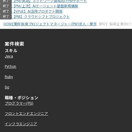
【PM/英語】ネットワーク領域向けPMサポート
終了
【PM/上流】AIエージェント基盤新規構築
終了
【VPoE】AI活用プロダクト開発
終了
【PM】クラウドシフトプロジェクト
終了
HOME
案件検索
プロジェクトマネージャー(PM)求人・案件
【PM】製薬企業向け
案件検索
スキル
Java
Python
Ruby
Go
職種・ポジション
プログラマー(PG)
フロントエンドエンジニア
インフラエンジニア