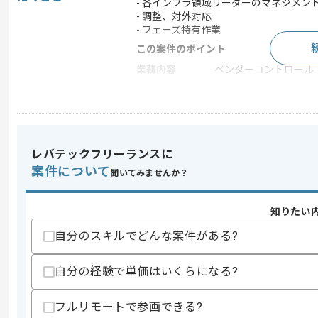
- 各インフラ領域リーダーのマネジメン
- 調整、対外対応
- フェーズ特有作業
この案件のポイント
業務内容
ベンダーコントロール
特徴
参画実績あり , 20代活躍
求めるスキル
レバテックフリーランスに
スキル
・ITプロジェクトにおけるPMやPMO経験
案件について
聞いてみませんか？
・インフラ全般の構造と技術の知見
・複数案件や複数領域を同時に束ねた経
・要求事項や前提条件の複雑な高難易度
知りたい
歓迎スキル
自分のスキルでどんな案件がある?
・全社規模や基幹系インフラ刷新プロジ
・認証やネットワークやMicrosoft 
自分の経験で単価はいくらになる?
・SIerにおける大規模案件PMや責任者
スキルに不安がある方へ
フルリモートで参画できる?
上記に似た経験やスキルをお持ちであれば申