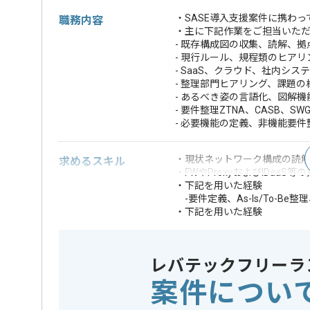
・SASE導入支援案件に携わ
職務内容
・主に下記作業をご担当いた
- 既存構成図の収集、読解、拠
- 現行ルール、規程類のヒアリ
- SaaS、クラウド、社内シ
- 整理部門ヒアリング、課題
- あるべき姿の言語化、図解機
- 要件整理ZTNA、CASB、SW
- 必要機能の定義、非機能要
・現状ネットワーク構成の読
求めるスキル
・FWやProxyおよびIDaaS等
・下記を用いた経験
-要件定義、As-Is/To-Be
・下記を用いた経験
-WBS作成、ステークホルダ
・ネットワーク実
・クラウドのID管
レバテックフリーラ
歓迎スキル
・ISMSやPマー
案件につい
・製造業のドメイ
※上記に似た経験やスキルをお持ち