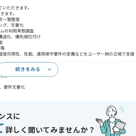
っていただきます。
だきます。
点一覧整理
ング、文書化
ステムの利用実態調査
の構造化、優先順位付け
能
G等
件整理可用性、性能、運用保守要件の定義などをユーザー側の立場で支援
続きをみる
解設計経験
の知見
整理、要件文書化
ー管理、議事録、報告書作成
機経験
理やネットワーク構成に関する知見
ンスに
クおよびサイバーセキュリティ基本法といったコンプライアンス知見
て
ン知見
詳しく聞いてみませんか？
であれば申し込み可能なケースもございます！まずはお気軽にご相談ください！