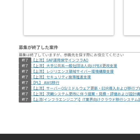
募集が終了した案件
募集は終了していますが、参画先を探す際にお役立てください
【上流】SAP運用保守インフラAO
終了
【上流】大手公共系一般社団法人向けPBX更改支援
終了
【上流】レジリエンス領域サイバー環境構築支援
終了
【上流】セキュリティ施策推進支援
終了
【PL】 AWS移行
終了
【上流】サーバーOS/ミドルウェア更新・EDR導入および移行プ
終了
【上流】次期システム更改に伴う提案・見積・評価および設計構
終了
【上流(インフラエンジニア)】IT業界向けクラウド移行システム
終了