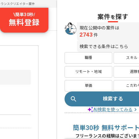
ーランスクリエイター案件
\
簡単30秒
/
案件
探す
を
無料登録
現在公開中の案件は
2743
件
検索できる条件はこちら
職種
スキル
リモート・地域
週稼
単価
こだわ
検索する
AI検索を使ってみる
簡単30秒 無料サポー
フリーランスの経験はございま