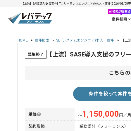
【上流】SASE導入支援案件| ITフリーランスエンジニアの求人・案件(2026/08/08更
AI検索が新登場
案件検索
HOME
案件検索
SE (システムエンジニア)求人・案件
【上流
【上流】SASE導入支援のフリ
募集終了
こちらの
条件を絞って案件
1,150,000
単価
〜
円／
契約形態
業務委託（フリーランス）