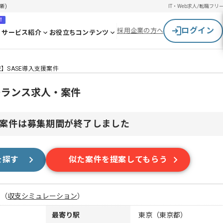
新)
IT・Web求人/転職
フリ
！
ログイン
採用企業の方へ
サービス紹介
お役立ちコンテンツ
】SASE導入支援案件
ーランス求人・案件
案件は募集期間が終了しました
を探す
似た案件を提案してもらう
月
（
収支シミュレーション
）
最寄り駅
東京（東京都）