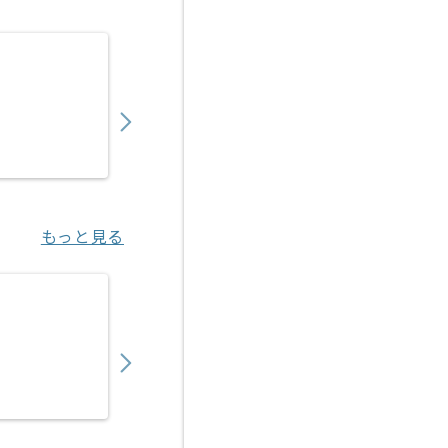
【セキュリティ】金融業界向けネットワーク
900,000
〜
円／月
業務委託
新小岩（東京都）
もっと見る
【上流エンジニア】大手クライアント向けク
950,000
〜
円／月
業務委託
飯田橋（東京都）