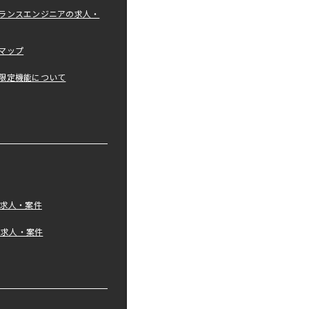
ランスエンジニアの求人・
マップ
限定機能について
の求人・案件
tの求人・案件