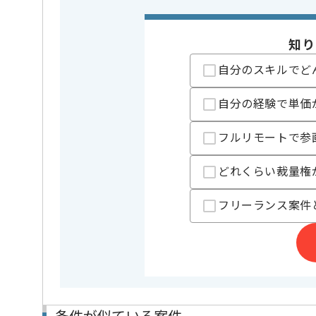
業務内容
情報セキ
この案件のポイント
知り
特徴
20代活躍中
自分のスキルでど
担当者より
自分の経験で単価
レバテックでの実績がある企業の案件でございます。
フルリモートで参
インフラ上流の経験を活かすことができます。
複数案件を保有している企業ですので、
どれくらい裁量権
ご経験と実績に応じて別案件のご提案も差し上げる場
新しいアイディアや技術を積極的に導入し、
経験豊富なメンバーと成長が出来る環境でございます
フリーランス案件
スキルアップされたい方、長期的に参画されたい方に
基本的には一部リモート作業を見込んでおります。