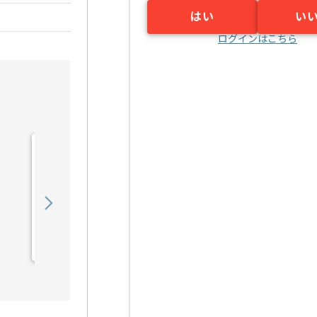
はい
い
ログインはこちら
【セキュリティ】金融業界
向けネットワークサーバセ
キュリティガ...の求人・案
900,000
〜
円／月
件
業務委託
新小岩（東京都）