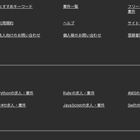
おすすめキーワード
案件一覧
フリー
案件
利用規約
ヘルプ
サイト
法人向けのお問い合わせ
個人様のお問い合わせ
登録者
Pythonの求人・案件
Rubyの求人・案件
AWS
C#の求人・案件
JavaScriptの求人・案件
Swif