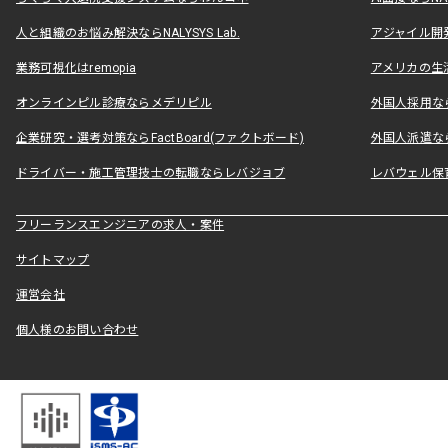
人と組織のお悩み解決ならNALYSYS Lab.
アジャイル開発なら
業務可視化はremopia
アメリカの生活
オンラインピル診療ならメデリピル
外国人採用ならLe
企業研究・選考対策ならFactBoard(ファクトボード)
外国人派遣なら
ドライバー・施工管理技士の転職ならレバジョブ
レバウェル保
フリーランスエンジニアの求人・案件
サイトマップ
運営会社
個人様のお問い合わせ