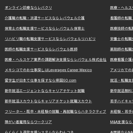
オンライン診療ならレバクリ
医療・ヘルス
介護職の転職・派遣サービスならレバウェル介護
看護師の転職
保育士の転職支援サービスならレバウェル保育士
医療技師の転
リハビリ職の転職支援サービスならレバウェルリハビリ
栄養士の転職
医師の転職支援サービスならレバウェル医師
薬剤師の転職
医療・ヘルスケア業界の課題解決支援ならレバウェル株式会社
医療看護介護の
メキシコでのお仕事探しはLeverages Career Mexico
アメリカでのお仕事
留学生が日本で仕事を探すなら帰国GO.com
就活・転職支
新卒就活エージェントならキャリアチケット就職
新卒就活無料
新卒就活スカウトならキャリアチケット就職スカウト
若手ハイキャ
フリーター・既卒・未経験の就職・再就職ならハタラクティブ
未経験・若手
障がい者雇用ならワークリア
M&A支援な
らくらく入退院支援システムならわんコネ
AI面接ならNAL