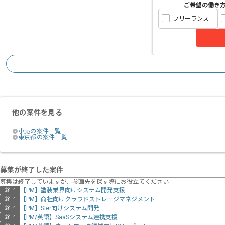
ご希望の働き
フリーランス
他の案件を見る
小売の案件一覧
東京都の案件一覧
募集が終了した案件
募集は終了していますが、参画先を探す際にお役立てください
【PM】塗装業界向けシステム開発支援
終了
【PM】商社向けクラウドストレージマネジメント
終了
【PM】SIer向けシステム開発
終了
【PM/英語】SaaSシステム連携支援
終了