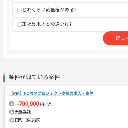
・カスタマーセンターやコンタクトセン
・ヘルプデスクやカスタマーサポートの
どれくらい裁量権がある?
・グローバル作業標準化プロジェクトへ
・生成AI導入や活用推進経験
正社員求人との違いは?
スキルに不安がある方へ
上記に似た経験やスキルをお持ちであれば申
詳し
商談回数
2回
その他募集要項
募集人数
2人
条件が似ている案件
作業開始日
2026/07/01
【PM】PC展開プロジェクト支援の求人・案件
レバテックでの実績がある企業の案件で
700,000
〜
円／月
エージェントからのコ
業務委託
メント
PMの経験を活かすことができます。
田町（東京都）
複数案件を保有している企業ですので、