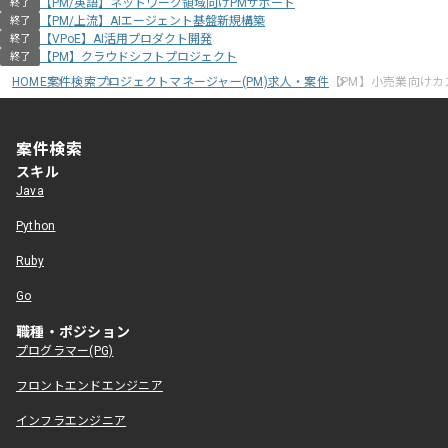
【PM/英語】ネットワーク領域向けPMサポート
終了
【PM/上流】AIエージェント基盤新規構築
終了
【VPoE】AI活用プロダクト開発
終了
【PM】クラウドシフトプロジェクト
終了
HOME
案件検索
プロジェクトマネージャー(PM)求人・案件
【PM】小売業向け
案件検索
スキル
Java
Python
Ruby
Go
職種・ポジション
プログラマー(PG)
フロントエンドエンジニア
インフラエンジニア