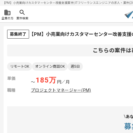
【PM】小売業向けカスタマーセンター改善支援案件| ITフリーランスエンジニアの求人・案件(2026
企業の方
案件検索
【PM】小売業向けカスタマーセンター改善支援
募集終了
こちらの案件は
リモートOK
オンライン商談OK
週5日
単価
185
万
〜
円／月
職種
プロジェクトマネージャー(PM)
あ
募