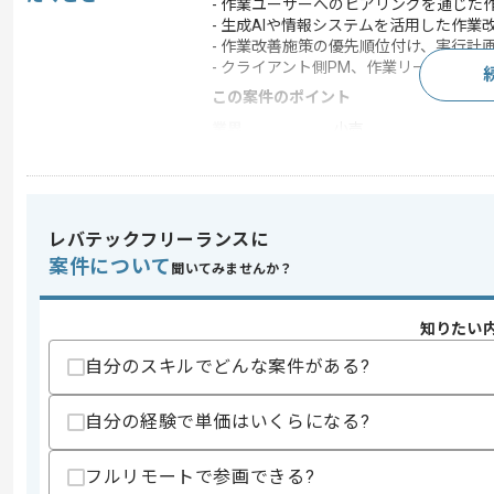
- 作業ユーザーへのヒアリングを通じた
- 生成AIや情報システムを活用した作
- 作業改善施策の優先順位付け、実行計
- クライアント側PM、作業リーダー、
この案件のポイント
業界
小売
業務内容
ベンダーコントロール
特徴
参画実績あり , 20代活
レバテックフリーランスに
案件について
聞いてみませんか？
求めるスキル
スキル
・作業分析や作業プロセス設計改善の経
知りたい
・作業ユーザーへのヒアリングと要件整
・作業要件からシステム要件への落とし
自分のスキルでどんな案件がある?
・プロジェクトマネジメント経験
・ステークホルダー管理経験
・生成AIや作業システムを活用した作
自分の経験で単価はいくらになる?
・コンサルティングファームへの参画経
歓迎スキル
フルリモートで参画できる?