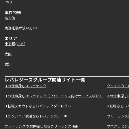
PMO
案件特徴
高単価
実務経験が浅い方OK
エリア
東京都(23区)
大阪
愛知
レバレジーズグループ関連サイト一覧
ITの仕事探しはレバテック
クリエイター
ITの仕事探しはレバテック（フリーランス向けサービス紹介）
ITの仕事探
IT転職スカウトならレバテックダイレクト
IT転職なら
ITエンジニア就活ならレバテックルーキー
フリーランス
フリーランスの案件探しならフリーランスHub
プログラミン