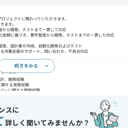
プロジェクトに携わっていただきます。
だきます。
整理から開発、テストまで一貫して対応
動化依頼に基づき、要件整理から開発、テストまでの一貫した対応
件整理、設計書の作成、自動化開発およびテスト
おける作業全般のサポート、問い合わせ、不具合対応
続きをみる
top、Cloudを用いた設計、開発経験
整理の経験
た設計、開発経験
ormに関する実務経験
ーバーに関する開発経験
であれば申し込み可能なケースもございます！まずはお気軽にご相談ください！
ンスに
て
〜180時間
詳しく聞いてみませんか？