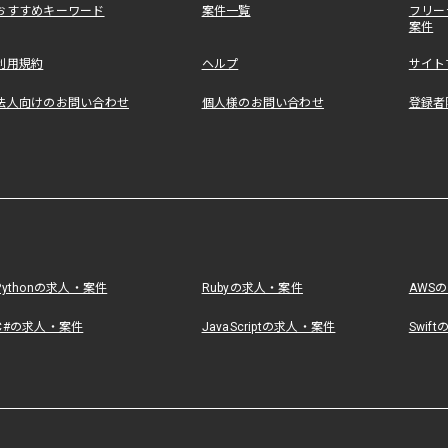
おすすめキーワード
案件一覧
フリー
案件
利用規約
ヘルプ
サイト
法人向けのお問い合わせ
個人様のお問い合わせ
登録者
Pythonの求人・案件
Rubyの求人・案件
AWS
C#の求人・案件
JavaScriptの求人・案件
Swif