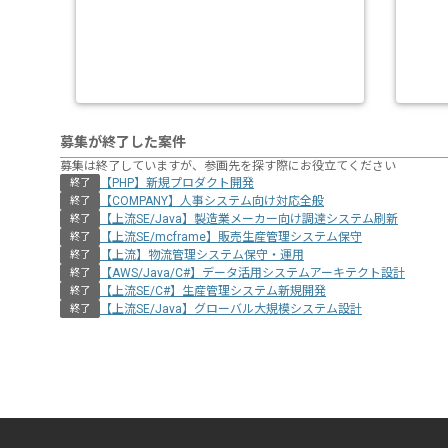
募集が終了した案件
募集は終了していますが、参画先を探す際にお役立てください
【PHP】新規プロダクト開発
終了
【COMPANY】人事システム向け対応全般
終了
【上流SE/Java】製造業メーカー向け調達システム刷新
終了
【上流SE/mcframe】販売生産管理システム保守
終了
【上流】物流管理システム保守・運用
終了
【AWS/Java/C#】データ活用システムアーキテクト設計
終了
【上流SE/C#】生産管理システム新規開発
終了
【上流SE/Java】グローバル大規模システム設計
終了