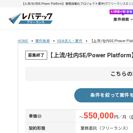
【上流/社内SE/Power Platform】業務自動化プロジェクト案件| ITフリーランスエン
AI検索が新登場
案件検索
HOME
案件検索
VBA求人・案件
【上流/社内SE/Power 
【上流/社内SE/Power Pl
募集終了
こちらの
条件を絞って案件
550,000
単価
〜
円／月
（
契約形態
業務委託（フリーランス）