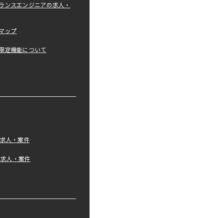
ランスエンジニアの求人・
マップ
限定機能について
の求人・案件
tの求人・案件