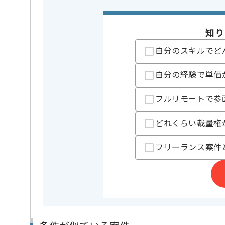
知り
担当者より
自分のスキルでど
立ち上がり2週間ほどは週5常駐いただき、その後週2
※立ち上がり期間やリモート頻度は習熟度や状況に応
自分の経験で単価
フルリモートで参
どれくらい裁量権
フリーランス案件