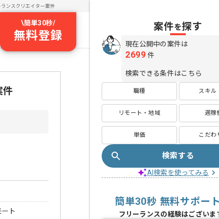
ーランスクリエイター案件
\
簡単30秒
/
案件
探す
を
無料登録
現在公開中の案件は
2699
件
検索できる条件はこちら
案件
職種
スキル
リモート・地域
週稼
単価
こだわ
検索する
AI検索を使ってみる
簡単30秒 無料サポー
モート
フリーランスの経験はございま