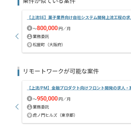
条件が似ている案件
【上流SE】菓子業界向け自社システム開発上流工程の求
800,000
〜
円／月
業務委託
松屋町（大阪府）
リモートワークが可能な案件
【上流/PM】金融プロダクト向けフロント開発の求人・
950,000
〜
円／月
業務委託
虎ノ門ヒルズ（東京都）