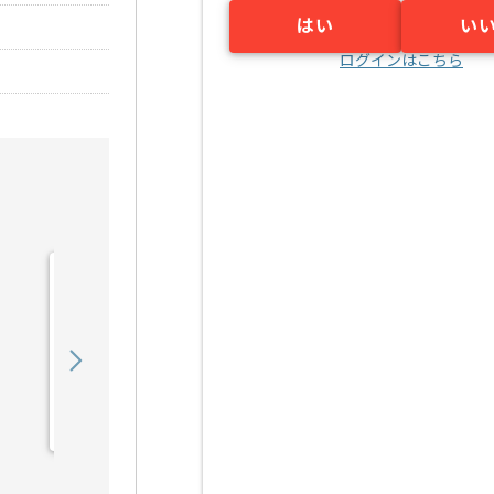
はい
い
ログインはこちら
【コンサル】精密加工企業
向けDX推進プロジェクト
の求人・案件
1,200,000
〜
円／月
業務委託
柏原（滋賀県）