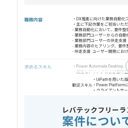
・DX推進に向けた業務自動化
職務内容
・主に下記作業をご担当いた
- 業務自動化において、要件
- 業務部門ユーザーからの自
- 業務部門ユーザーの伴走支援
- 業務内容のヒアリング、要
- 伴走支援 :ユーザー開発に
・Power Automate Desk
求めるスキル
・業務ヒアリングおよび要件
・UiPathを用い
・Power Platf
歓迎スキル
・クライアントサ
※上記に似た経験やスキルをお持ち
レバテックフリーラ
精算条件
有
精算・お支払い
案件につい
精算基準時間
140時間
支払いサイト
15日