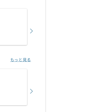
【コンサル】精密加工企業向けDX推進プロジ
1,200,000
〜
円／月
業務委託
柏原（滋賀県）
もっと見る
【上流/PM】物流業界向けAI見積もり支援Sa
1,200,000
〜
円／月
業務委託
虎ノ門（東京都）