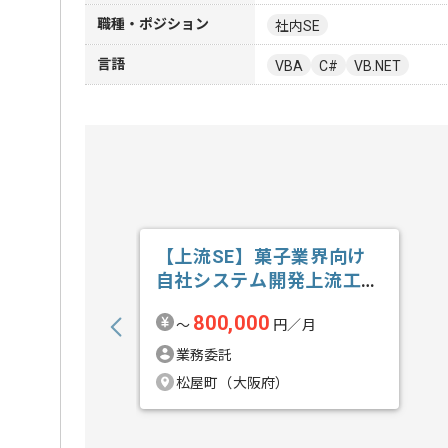
職種・ポジション
社内SE
言語
VBA
C#
VB.NET
【上流SE】菓子業界向け
自社システム開発上流工程
の求人・案件
800,000
〜
円／月
業務委託
松屋町（大阪府）