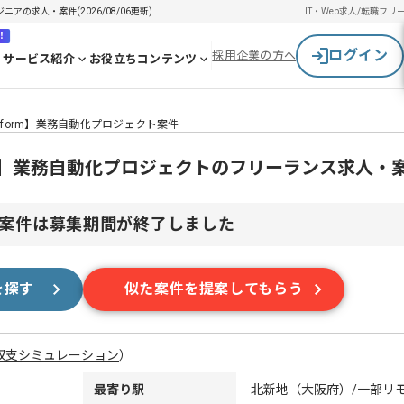
ジニアの求人・案件(2026/08/06更新)
IT・Web求人/転職
フリ
！
ログイン
採用企業の方へ
サービス紹介
お役立ちコンテンツ
Platform】業務自動化プロジェクト案件
atform】業務自動化プロジェクトのフリーランス求人・
案件は募集期間が終了しました
を探す
似た案件を提案してもらう
収支シミュレーション
）
最寄り駅
北新地（大阪府）/一部リ