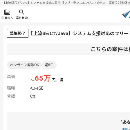
【上流SE/C#/Java】システム支援対応案件| ITフリーランスエンジニアの求人・案件(2026/08/
企業の方
案件検索
【上流SE/C#/Java】システム支援対応のフリ
募集終了
こちらの案件は
オンライン商談OK
週5日
単価
65
万
〜
円／月
職種
社内SE
言語
C#
あ