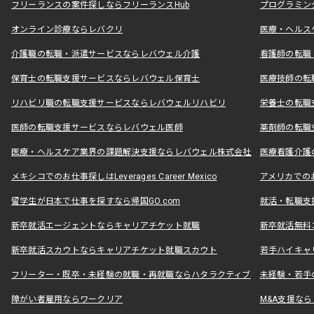
フリーランスの案件探しならフリーランスHub
プログラミン
オンライン診療ならレバクリ
医療・ヘルス
介護職の転職・派遣サービスならレバウェル介護
看護師の転職
保育士の転職支援サービスならレバウェル保育士
医療技師の転
リハビリ職の転職支援サービスならレバウェルリハビリ
栄養士の転職
医師の転職支援サービスならレバウェル医師
薬剤師の転職
医療・ヘルスケア業界の課題解決支援ならレバウェル株式会社
医療看護介護の
メキシコでのお仕事探しはLeverages Career Mexico
アメリカでのお仕事
留学生が日本で仕事を探すなら帰国GO.com
就活・転職支
新卒就活エージェントならキャリアチケット就職
新卒就活無料
新卒就活スカウトならキャリアチケット就職スカウト
若手ハイキャ
フリーター・既卒・未経験の就職・再就職ならハタラクティブ
未経験・若手
障がい者雇用ならワークリア
M&A支援な