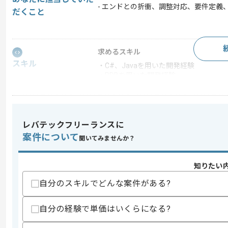
- エンドとの折衝、調整対応、要件定
だくこと
求めるスキル
スキル
・C#、Javaを用いた開発経験
・RDBを用いた開発経験
・基本設計以降の対応経験
・要件定義経験
・エンドとの折衝、調整対応経験
歓迎スキル
レバテックフリーランスに
・TL(小規模含む)などの経験
案件について
聞いてみませんか？
・クラウド環境の経験
スキルに不安がある方へ
知りたい
上記に似た経験やスキルをお持ちであれば申
自分のスキルでどんな案件がある?
自分の経験で単価はいくらになる?
精算条件
有