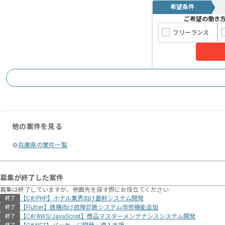
希望条件
ご希望の働き
フリーランス
他の案件を見る
兵庫県の案件一覧
募集が終了した案件
募集は終了していますが、参画先を探す際にお役立てください
【C#/PHP】ホテル業界向け基幹システム開発
終了
【Flutter】建機向け故障診断システム改修機能追加
終了
【C#/AWS/JavaScript】商品マスターメンテナンスシステム開発
終了