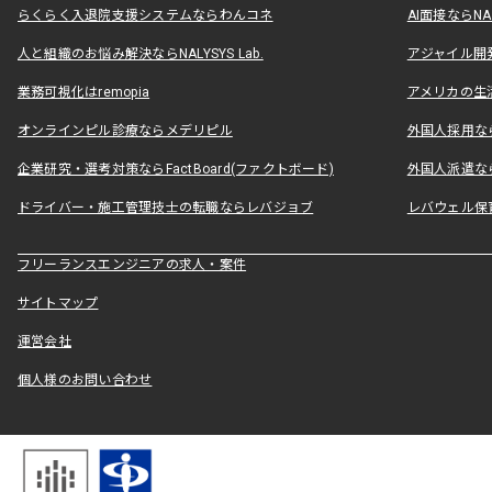
らくらく入退院支援システムならわんコネ
AI面接ならNAL
人と組織のお悩み解決ならNALYSYS Lab.
アジャイル開発なら
業務可視化はremopia
アメリカの生活
オンラインピル診療ならメデリピル
外国人採用ならLe
企業研究・選考対策ならFactBoard(ファクトボード)
外国人派遣なら
ドライバー・施工管理技士の転職ならレバジョブ
レバウェル保
フリーランスエンジニアの求人・案件
サイトマップ
運営会社
個人様のお問い合わせ