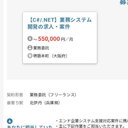
募
【C#/.NET】業務システム
開発の求人・案件
550,000
〜
円／月
業務委託
堺筋本町（大阪府）
契約形態
業務委託（フリーランス）
最寄り駅
北伊丹（兵庫県）
・エンド企業システム支援対応案件に携
・主に下記作業をご担当いただきます。
あなたに担当していた