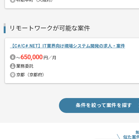
堺筋本町（大阪府）
リモートワークが可能な案件
【C#/C#.NET】IT業界向け現場システム開発の求人・案件
650,000
〜
円／月
業務委託
京都（京都府）
条件を絞って案件を探す
似た案