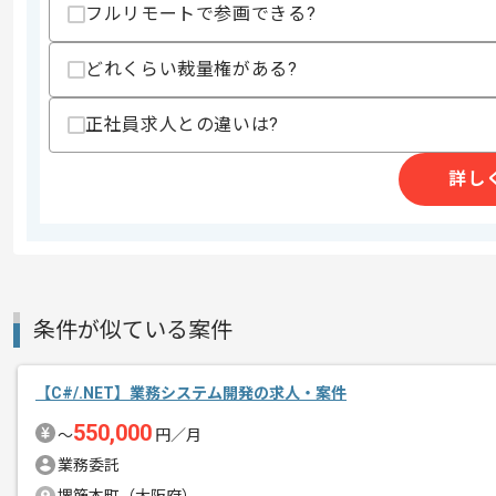
精算・お支払い
フルリモートで参画できる?
精算基準時間
140時間〜180時間
支払いサイト
15日
どれくらい裁量権がある?
正社員求人との違いは?
商談回数
1回
その他募集要項
募集人数
1人
詳し
作業開始日
2026/07/01
週5日常駐での作業を想定しております
エージェントからのコ
条件が似ている案件
メント
取引実績のある企業の案件です。
【C#/.NET】業務システム開発の求人・案件
これまでの経験を活かしてご活躍いただ
長期案件ですので腰を据えて作業された
550,000
〜
円／月
ぜひ一度、ご商談で雰囲気を掴んでいた
業務委託