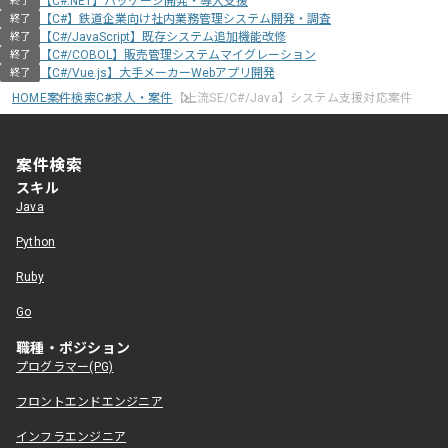
【C#.NET】パッケージ開発・導入支援
終了
【C#】鉄道企業向け社内業務管理システム開発・調査
終了
【C#/JavaScript】既存システム追加機能改修
終了
【C#/COBOL】販売管理システムマイグレーション
終了
【C#/Vue.js】大手メーカーWebアプリ開発
終了
HOME
案件検索
C#求人・案件
【上流SE/C#/Java】システム支援対応案件
案件検索
スキル
Java
Python
Ruby
Go
職種・ポジション
プログラマー(PG)
フロントエンドエンジニア
インフラエンジニア