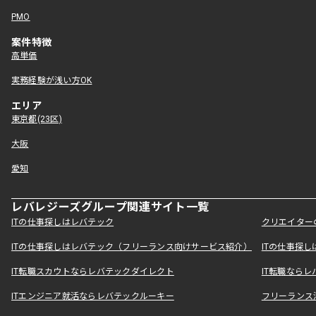
PMO
案件特徴
高単価
実務経験が浅い方OK
エリア
東京都(23区)
大阪
愛知
レバレジーズグループ関連サイト一覧
ITの仕事探しはレバテック
クリエイター
ITの仕事探しはレバテック（フリーランス向けサービス紹介）
ITの仕事探
IT転職スカウトならレバテックダイレクト
IT転職なら
ITエンジニア就活ならレバテックルーキー
フリーランス