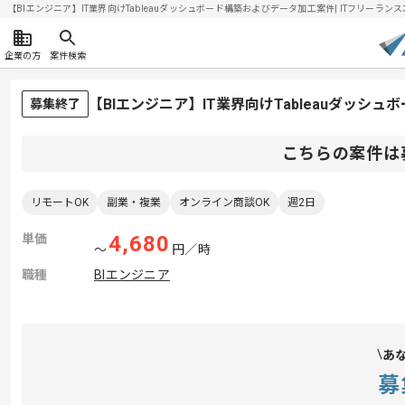
【BIエンジニア】IT業界向けTableauダッシュボード構築およびデータ加工案件| ITフリーランスエ
企業の方
案件検索
【BIエンジニア】IT業界向けTableauダッ
募集終了
こちらの案件は
リモートOK
副業・複業
オンライン商談OK
週2日
単価
4,680
〜
円／時
職種
BIエンジニア
あ
募