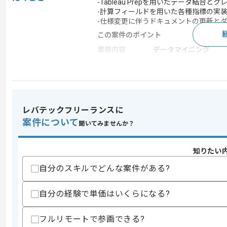
-Tableau Prepを用いたデータ結合と
-計算フィールドを用いた各種指標の実
-仕様変更に伴うドキュメントの更新と
この案件のポイント
業務内容
データマイニング
担当領域/システ
広告・デザイン・イベ
ム
特徴
20代活躍中 , 30代活躍
レバテックフリーランスに
案件について
聞いてみませんか？
求めるスキル
スキル
・Tableau DesktopおよびPrep
知りたい
歓迎スキル
自分のスキルでどんな案件がある?
・SalesforceやMAツールを用いた
・クライアント企業との折衝経験
自分の経験で単価はいくらになる?
スキルに不安がある方へ
上記に似た経験やスキルをお持ちであれば申
フルリモートで参画できる?