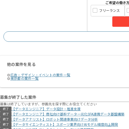
ご希望の働き
フリーランス
他の案件を見る
広告・デザイン・イベントの案件一覧
東京都の案件一覧
募集が終了した案件
募集は終了していますが、参画先を探す際にお役立てください
【データエンジニア】データ設計・推進支援
終了
【データエンジニア】商社向け基幹データ一元化SFA連携データ基盤構築
終了
【データアナリスト】ロボット関連事業向けデータ分析
終了
【データサイエンティスト】スポーツ業界向けAIモデル精度向上開発
終了