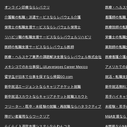
オンライン診療ならレバクリ
医療・ヘルス
介護職の転職・派遣サービスならレバウェル介護
看護師の転職
保育士の転職支援サービスならレバウェル保育士
医療技師の転
リハビリ職の転職支援サービスならレバウェルリハビリ
栄養士の転職
医師の転職支援サービスならレバウェル医師
薬剤師の転職
医療・ヘルスケア業界の課題解決支援ならレバウェル株式会社
医療看護介護の
メキシコでのお仕事探しはLeverages Career Mexico
アメリカでのお仕事
留学生が日本で仕事を探すなら帰国GO.com
就活・転職支
新卒就活エージェントならキャリアチケット就職
新卒就活無料
新卒就活スカウトならキャリアチケット就職スカウト
若手ハイキャ
フリーター・既卒・未経験の就職・再就職ならハタラクティブ
未経験・若手
障がい者雇用ならワークリア
M&A支援な
らくらく入退院支援システムならわんコネ
AI面接ならNAL