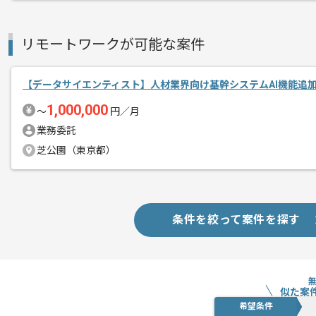
リモートワークが可能な案件
【データサイエンティスト】人材業界向け基幹システムAI機能追
1,000,000
〜
円／月
業務委託
芝公園（東京都）
条件を絞って案件を探す
似た案
希望条件