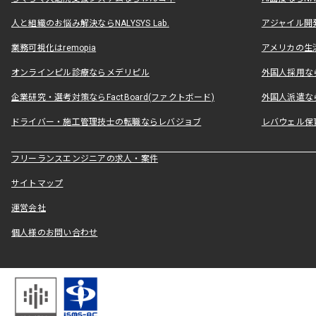
人と組織のお悩み解決ならNALYSYS Lab.
アジャイル開発なら
業務可視化はremopia
アメリカの生活
オンラインピル診療ならメデリピル
外国人採用ならLe
企業研究・選考対策ならFactBoard(ファクトボード)
外国人派遣なら
ドライバー・施工管理技士の転職ならレバジョブ
レバウェル保
フリーランスエンジニアの求人・案件
サイトマップ
運営会社
個人様のお問い合わせ