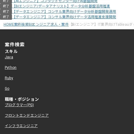
【AIエンジニア】コンタクトセンター向けAI基盤開発
終了
【BIエンジニア/データアナリスト】データ分析基盤活用推進
終了
【データエンジニア】コンサル業界向けデータ分析基盤開発運用
終了
【データエンジニア】コンサル業界向けデータ活用推進支援開発
終了
HOME
案件検索
BIエンジニア求人・案件
【BIエンジニア】IT業界向けTable
案件検索
スキル
Java
Python
Ruby
Go
職種・ポジション
プログラマー(PG)
フロントエンドエンジニア
インフラエンジニア