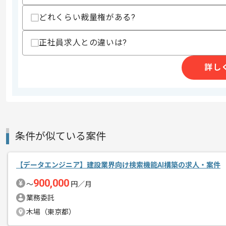
どれくらい裁量権がある?
商談回数
1回
その他募集要項
正社員求人との違いは?
募集人数
2人
作業開始日
2026/07/01
詳し
広告、各種SPツールの制作事業やWEB
エージェントからのコ
を展開している企業でございます。
メント
今回はIT業界向けTableauダッシュ
条件が似ている案件
に携わっていただきます。
【データエンジニア】建設業界向け検索機能AI構築の求人・案件
BIエンジニアとしての実務経験を活かし
900,000
〜
円／月
業務委託
基本的には一部リモートでの作業を見込
木場（東京都）