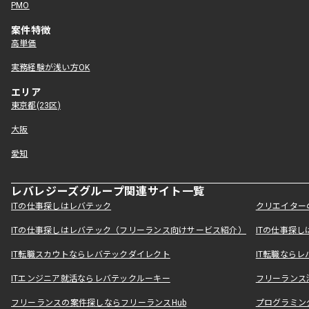
PMO
案件特徴
高単価
実務経験が浅い方OK
エリア
東京都(23区)
大阪
愛知
レバレジーズグループ関連サイト一覧
ITの仕事探しはレバテック
クリエイター
ITの仕事探しはレバテック（フリーランス向けサービス紹介）
ITの仕事探
IT転職スカウトならレバテックダイレクト
IT転職なら
ITエンジニア就活ならレバテックルーキー
フリーランス
フリーランスの案件探しならフリーランスHub
プログラミン