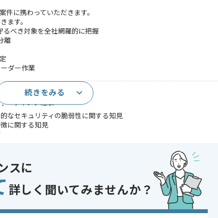
援案件に携わっていただきます。
だきます。
し守るべき対象を全社網羅的に把握
分離
特定
リーダー作業
続きをみる
する知見
ポーティング経験
理的なセキュリティの脆弱性に関する知見
特徴に関する知見
験
ら関連データを収集した経験
ストレポート作成経験
ンの脆弱性をテスト経験
ンスに
であれば申し込み可能なケースもございます！まずはお気軽にご相談ください！
て
詳しく聞いてみませんか？
ュリティ
 , 30代活躍中