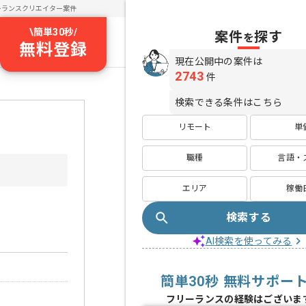
ーランスクリエイター案件
\
簡単30秒
/
案件
探す
を
無料登録
現在公開中の案件は
2743
件
検索できる条件はこちら
リモート
単
職種
言語・
エリア
稼働
検索する
AI検索を使ってみる
簡単30秒 無料サポー
フリーランスの経験はございま