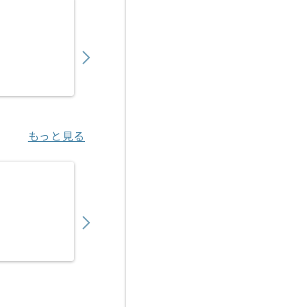
【PL】入管システム開発支援の求人・案件
1,050,000
〜
円／月
業務委託
日比谷（東京都）
もっと見る
【PM】医療ヘルスケア向けITサービス開発
750,000
〜
円／月
業務委託
渋谷（東京都）