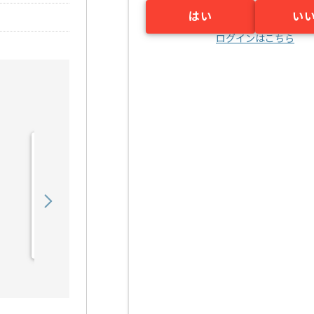
はい
い
ログインはこちら
【PL】入管システム開発
支援の求人・案件
1,050,000
〜
円／月
業務委託
日比谷（東京都）