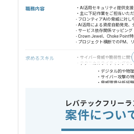
・AI活用セキュリティ提供支
職務内容
・主に下記作業をご担当いた
- フロンティアAIの脅威に対
- AI活用による資産自動発見、
- サービス依存関係マッピング
- Crown Jewel、Choke Point
- プロジェクト横断でのPM、
・サイバー脅威や脆弱性に関
求めるスキル
・テクニカルライティングやレ
・デジタル的や物
・サイバー攻撃の
・脅威環境分析経
歓迎スキル
・様々な情報源か
・セキュリティテ
・アプリケーショ
レバテックフリーラ
※上記に似た経験やスキルをお持ち
案件につい
業務内容
情報セキ
この案件のポイント
特徴
20代活躍中