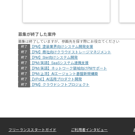
募集が終了した案件
募集は終了していますが、参画先を探す際にお役立てください
【PM】塗装業界向けシステム開発支援
終了
【PM】商社向けクラウドストレージマネジメント
終了
【PM】SIer向けシステム開発
終了
【PM/英語】SaaSシステム連携支援
終了
【PM/英語】ネットワーク領域向けPMサポート
終了
【PM/上流】AIエージェント基盤新規構築
終了
【VPoE】AI活用プロダクト開発
終了
【PM】クラウドシフトプロジェクト
終了
フリーランススタートガイド
ご利用者インタビュー