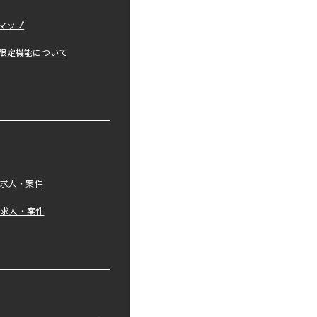
マップ
限定機能について
の求人・案件
tの求人・案件