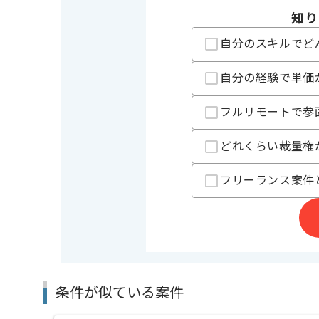
知り
自分のスキルでど
担当者より
レバテックでの実績がある企業の案件でございます。
自分の経験で単価
PMの経験を活かすことができます。
フルリモートで参
複数案件を保有している企業ですので、
ご経験と実績に応じて別案件のご提案も差し上げる場
新しいアイディアや技術を積極的に導入し、
どれくらい裁量権
経験豊富なメンバーと成長が出来る環境でございます
スキルアップされたい方、長期的に参画されたい方に
フリーランス案件
条件が似ている案件