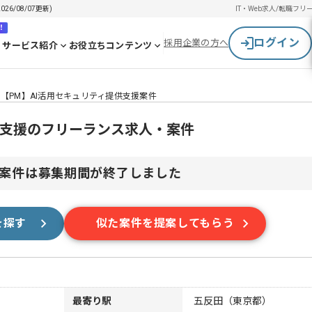
6/08/07更新)
IT・Web求人/転職
フリ
！
ログイン
採用企業の方へ
サービス紹介
お役立ちコンテンツ
【PM】AI活用セキュリティ提供支援案件
供支援のフリーランス求人・案件
案件は募集期間が終了しました
を探す
似た案件を提案してもらう
最寄り駅
五反田（東京都）