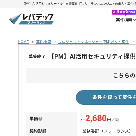
【PM】AI活用セキュリティ提供支援案件| ITフリーランスエンジニアの求人・案件(202
AI検索が新登場
案件検索
HOME
案件検索
プロジェクトマネージャー(PM)求人・案件
【PM】AI活用セキュリティ提
募集終了
こちらの
条件を絞って案件
2,680
単価
〜
円／時
契約形態
業務委託（フリーランス）