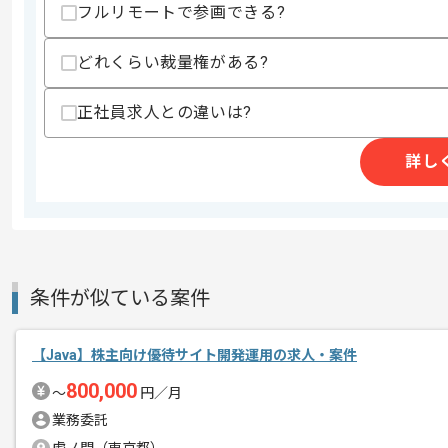
歓迎スキル
フルリモートで参画できる?
・Reactを用いた開発経験
どれくらい裁量権がある?
スキルに不安がある方へ
上記に似た経験やスキルをお持ちであれば申
正社員求人との違いは?
詳し
商談回数
1回
その他募集要項
募集人数
2人
作業開始日
2026/07/01
条件が似ている案件
ITソリューション事業、ITプラットフォ
エージェントからのコ
【Java】株主向け優待サイト開発運用の求人・案件
を展開している企業でございます。
メント
今回は証券会社向けWebシステム開発
800,000
〜
円／月
業務委託
Javaを用いた開発経験を活かしたい方