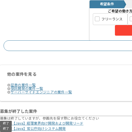
希望条件
ご希望の働き
フリーランス
他の案件を見る
証券の案件一覧
受託開発の案件一覧
サーバーサイドエンジニアの案件一覧
募集が終了した案件
募集は終了していますが、参画先を探す際にお役立てください
【Java】経理業界向け開発および開発リード
終了
【Java】官公庁向けシステム開発
終了