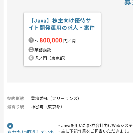
募
【Java】株主向け優待サ
イト開発運用の求人・案件
800,000
〜
円／月
業務委託
虎ノ門（東京都）
契約形態
業務委託（フリーランス）
最寄り駅
神谷町（東京都）
・Javaを用いた証券会社向けWebシ
・主に下記作業をご担当いただきます。
あなたに担当していた