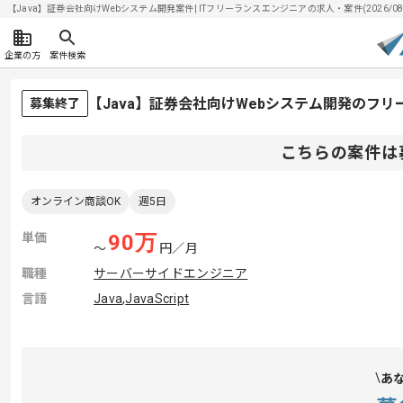
【Java】証券会社向けWebシステム開発案件| ITフリーランスエンジニアの求人・案件(2026/08
企業の方
案件検索
【Java】証券会社向けWebシステム開発のフ
募集終了
こちらの案件は
オンライン商談OK
週5日
単価
90
万
〜
円／月
職種
サーバーサイドエンジニア
言語
Java
,
JavaScript
あ