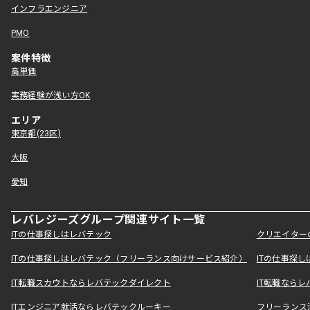
インフラエンジニア
PMO
案件特徴
高単価
実務経験が浅い方OK
エリア
東京都(23区)
大阪
愛知
レバレジーズグループ関連サイト一覧
ITの仕事探しはレバテック
クリエイター
ITの仕事探しはレバテック（フリーランス向けサービス紹介）
ITの仕事探
IT転職スカウトならレバテックダイレクト
IT転職なら
ITエンジニア就活ならレバテックルーキー
フリーランス