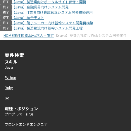
【Java】製造業向けポータルサイト保守・開発
終了
【Java】金融業界向けシステム開発
終了
【Java】IT業界向け倉庫管理システム開発構築運用
終了
【Java】結合テスト
終了
【Java】硝子メーカー向け基幹システム開発再構築
終了
【Java】製造物流向け基幹システム開発工程
終了
HOME
案件検索
Java求人・案件
【Java】証券会社向けWebシステム開発案件
案件検索
スキル
Java
Python
Ruby
Go
職種・ポジション
プログラマー(PG)
フロントエンドエンジニア