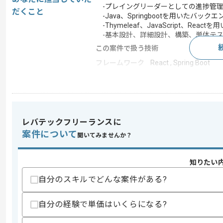
-プレイングリーダーとしての進捗管理
だくこと
-Java、Springbootを用いたバック
-Thymeleaf、JavaScript、Re
-基本設計、詳細設計、構築、単体テス
この案件で扱う技術
フレームワーク
React , Spring Boot
この案件のポイント
業界
証券
業務内容
システム開発 , 受託開
レバテックフリーランスに
特徴
20代活躍中 , 30代活躍
案件について
聞いてみませんか？
求めるスキル
知りたい
スキル
・Webシステムのフロント開発経験(3年
自分のスキルでどんな案件がある?
・Javaを用いた開発実務経験(3年以上)
・基本設計からテストまでの工程経験
・状態管理やレスポンシブデザインを意
自分の経験で単価はいくらになる?
・5名程度のチームリード経験