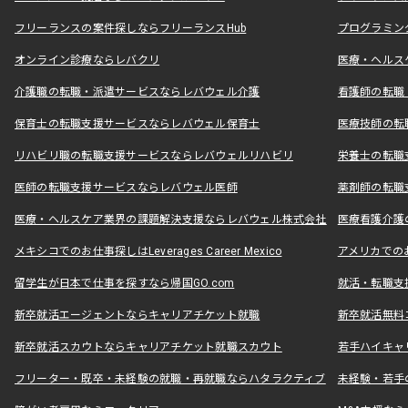
フリーランスの案件探しならフリーランスHub
プログラミン
オンライン診療ならレバクリ
医療・ヘルス
介護職の転職・派遣サービスならレバウェル介護
看護師の転職
保育士の転職支援サービスならレバウェル保育士
医療技師の転
リハビリ職の転職支援サービスならレバウェルリハビリ
栄養士の転職
医師の転職支援サービスならレバウェル医師
薬剤師の転職
医療・ヘルスケア業界の課題解決支援ならレバウェル株式会社
医療看護介護の
メキシコでのお仕事探しはLeverages Career Mexico
アメリカでのお仕事
留学生が日本で仕事を探すなら帰国GO.com
就活・転職支
新卒就活エージェントならキャリアチケット就職
新卒就活無料
新卒就活スカウトならキャリアチケット就職スカウト
若手ハイキャ
フリーター・既卒・未経験の就職・再就職ならハタラクティブ
未経験・若手