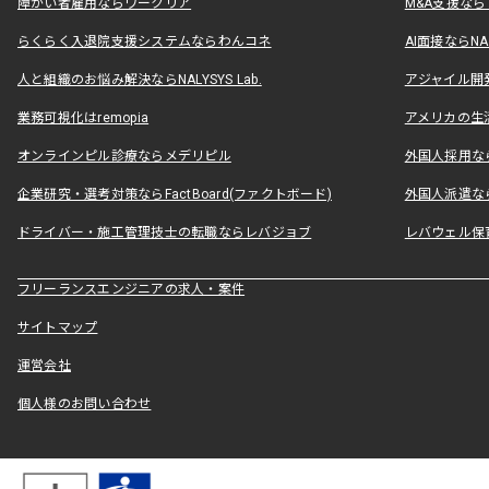
障がい者雇用ならワークリア
M&A支援な
らくらく入退院支援システムならわんコネ
AI面接ならNAL
人と組織のお悩み解決ならNALYSYS Lab.
アジャイル開発なら
業務可視化はremopia
アメリカの生活
オンラインピル診療ならメデリピル
外国人採用ならLe
企業研究・選考対策ならFactBoard(ファクトボード)
外国人派遣なら
ドライバー・施工管理技士の転職ならレバジョブ
レバウェル保
フリーランスエンジニアの求人・案件
サイトマップ
運営会社
個人様のお問い合わせ