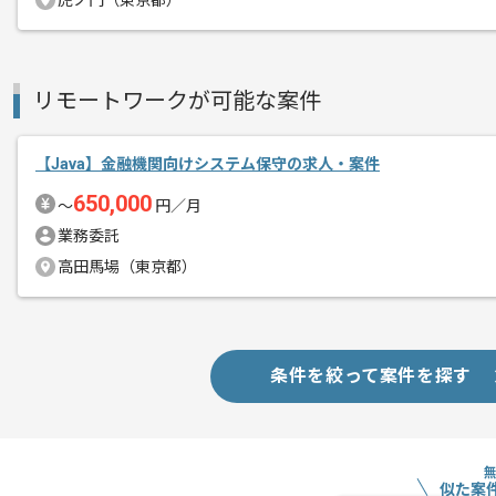
虎ノ門（東京都）
基本的には常駐での作業を見込んでおり
チームでの開発が得意な方にマッチしま
リモートワークが可能な案件
【Java】金融機関向けシステム保守の求人・案件
650,000
〜
円／月
業務委託
高田馬場（東京都）
条件を絞って案件を探す
似た案