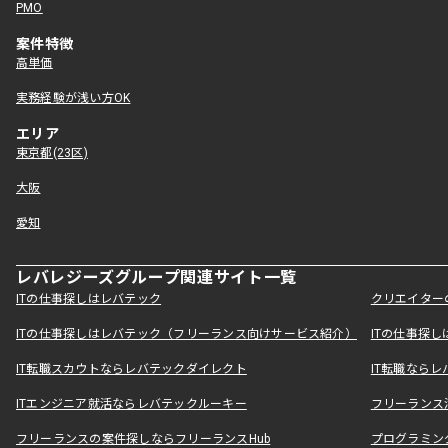
PMO
案件特徴
高単価
実務経験が浅い方OK
エリア
東京都(23区)
大阪
愛知
レバレジーズグループ関連サイト一覧
ITの仕事探しはレバテック
クリエイター
ITの仕事探しはレバテック（フリーランス向けサービス紹介）
ITの仕事探
IT転職スカウトならレバテックダイレクト
IT転職なら
ITエンジニア就活ならレバテックルーキー
フリーランス
フリーランスの案件探しならフリーランスHub
プログラミン