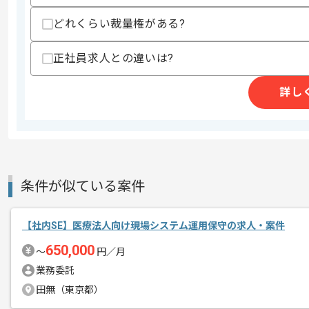
その他募集要項
募集人数
1人
どれくらい裁量権がある?
作業開始日
2026/06/01
正社員求人との違いは?
詳し
メガネの企画販売事業を展開している企
エージェントからのコ
今回はメガネ業界向けシステムDX推進
メント
社内SEとしての実務経験を活かしたい
条件が似ている案件
基本的には一部リモートでの作業を見込
【社内SE】医療法人向け現場システム運用保守の求人・案件
650,000
〜
円／月
業務委託
田無（東京都）