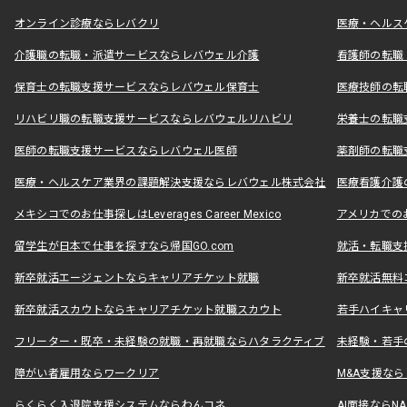
オンライン診療ならレバクリ
医療・ヘルス
介護職の転職・派遣サービスならレバウェル介護
看護師の転職
保育士の転職支援サービスならレバウェル保育士
医療技師の転
リハビリ職の転職支援サービスならレバウェルリハビリ
栄養士の転職
医師の転職支援サービスならレバウェル医師
薬剤師の転職
医療・ヘルスケア業界の課題解決支援ならレバウェル株式会社
医療看護介護の
メキシコでのお仕事探しはLeverages Career Mexico
アメリカでのお仕事
留学生が日本で仕事を探すなら帰国GO.com
就活・転職支
新卒就活エージェントならキャリアチケット就職
新卒就活無料
新卒就活スカウトならキャリアチケット就職スカウト
若手ハイキャ
フリーター・既卒・未経験の就職・再就職ならハタラクティブ
未経験・若手
障がい者雇用ならワークリア
M&A支援な
らくらく入退院支援システムならわんコネ
AI面接ならNAL