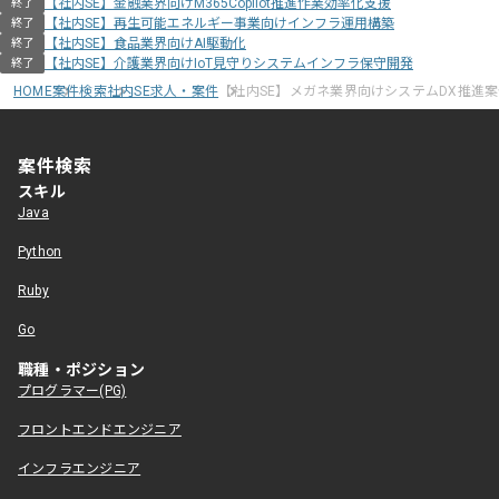
【社内SE】金融業界向けM365Copilot推進作業効率化支援
終了
【社内SE】再生可能エネルギー事業向けインフラ運用構築
終了
【社内SE】食品業界向けAI駆動化
終了
【社内SE】介護業界向けIoT見守りシステムインフラ保守開発
終了
HOME
案件検索
社内SE求人・案件
【社内SE】メガネ業界向けシステムDX推進
案件検索
スキル
Java
Python
Ruby
Go
職種・ポジション
プログラマー(PG)
フロントエンドエンジニア
インフラエンジニア