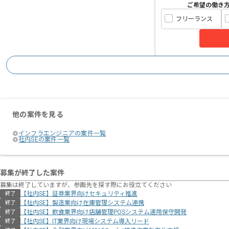
ご希望の働き
フリーランス
他の案件を見る
インフラエンジニアの案件一覧
社内SEの案件一覧
募集が終了した案件
募集は終了していますが、参画先を探す際にお役立てください
【社内SE】証券業界向けセキュリティ推進
終了
【社内SE】製造業向け在庫管理システム連携
終了
【社内SE】飲食業界向け店舗管理POSシステム運用保守開発
終了
【社内SE】IT業界向け現場システム導入リード
終了