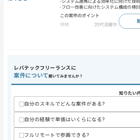
-システム連携による効率化に向けた技
-フロー改善に向けたシステム構成の検
この案件のポイント
特徴
20代活躍中 , 30代活躍
求めるスキル
スキル
・社内SEとしての実務経験(3年以上)
・システム開発またはインフラ運用にお
レバテックフリーランスに
・クライアントとの折衝及び技術的課題
案件について
聞いてみませんか？
歓迎スキル
・CRMや販売管理システムの導入およ
・データマイニングを用いた作業改善に
知りたい
自分のスキルでどんな案件がある?
スキルに不安がある方へ
上記に似た経験やスキルをお持ちであれば申
自分の経験で単価はいくらになる?
フルリモートで参画できる?
商談回数
1回