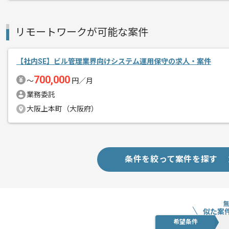
リモートワークが可能な案件
【社内SE】ビル管理業界向けシステム運用保守の求人・案件
700,000
〜
円／月
業務委託
大阪上本町（大阪府）
条件を絞って案件を探す
似た案
希望条件