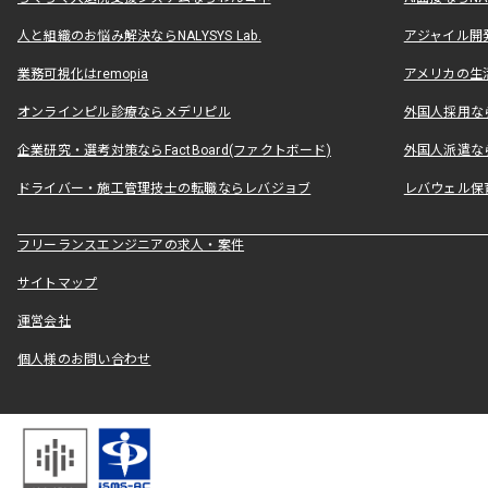
人と組織のお悩み解決ならNALYSYS Lab.
アジャイル開発なら
業務可視化はremopia
アメリカの生活
オンラインピル診療ならメデリピル
外国人採用ならLe
企業研究・選考対策ならFactBoard(ファクトボード)
外国人派遣なら
ドライバー・施工管理技士の転職ならレバジョブ
レバウェル保
フリーランスエンジニアの求人・案件
サイトマップ
運営会社
個人様のお問い合わせ