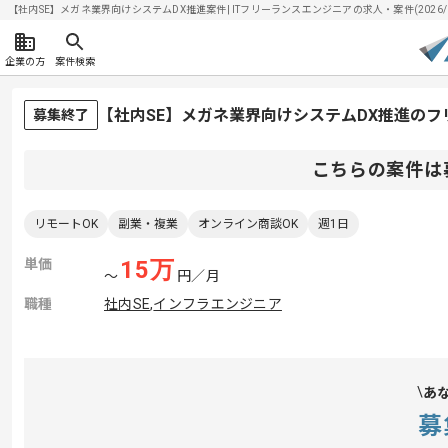
【社内SE】メガネ業界向けシステムDX推進案件| ITフリーランスエンジニアの求人・案件(2026/0
企業の方
案件検索
【社内SE】メガネ業界向けシステムDX推進の
募集終了
こちらの案件は
リモートOK
副業・複業
オンライン商談OK
週1日
単価
15
万
〜
円／月
職種
社内SE
,
インフラエンジニア
あ
募