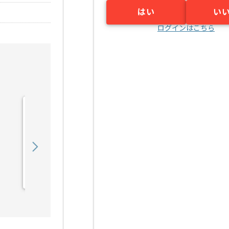
はい
い
ログインはこちら
【PM】塗装業界向けシス
テム開発支援の求人・案件
1,200,000
〜
円／月
業務委託
浦和（埼玉県）