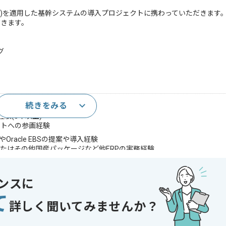
 Suite(EBS)を適用した基幹システムの導入プロジェクトに携わっていただきます
だきます。
グ
続きをみる
上)
経験(3年以上)
クトへの参画経験
oudやOracle EBSの提案や導入経験
ayまたはその他国産パッケージなど他ERPの実務経験
であれば申し込み可能なケースもございます！まずはお気軽にご相談ください！
ンスに
て
システム
詳しく聞いてみませんか？
 , 20代活躍中 , 30代活躍中