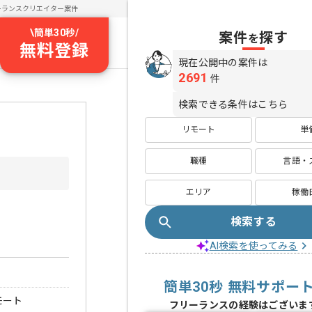
ーランスクリエイター案件
\
簡単30秒
/
案件
探す
を
無料登録
現在公開中の案件は
2691
件
検索できる条件はこちら
リモート
単
職種
言語・
エリア
稼働
検索する
AI検索を使ってみる
簡単30秒 無料サポー
モート
フリーランスの経験はございま