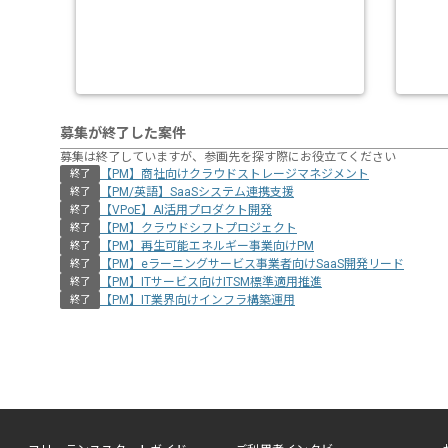
募集が終了した案件
募集は終了していますが、参画先を探す際にお役立てください
【PM】商社向けクラウドストレージマネジメント
終了
【PM/英語】SaaSシステム連携支援
終了
【VPoE】AI活用プロダクト開発
終了
【PM】クラウドシフトプロジェクト
終了
【PM】再生可能エネルギー事業向けPM
終了
【PM】eラーニングサービス事業者向けSaaS開発リード
終了
【PM】ITサービス向けITSM標準適用推進
終了
【PM】IT業界向けインフラ構築運用
終了