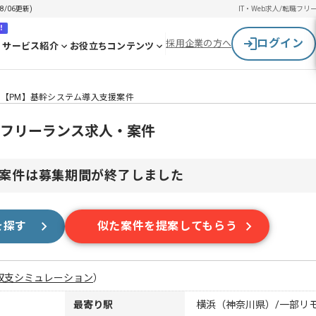
/06更新)
IT・Web求人/転職
フリ
！
ログイン
採用企業の方へ
サービス紹介
お役立ちコンテンツ
【PM】基幹システム導入支援案件
のフリーランス求人・案件
案件は募集期間が終了しました
を探す
似た案件を提案してもらう
収支シミュレーション
）
最寄り駅
横浜（神奈川県）/一部リ