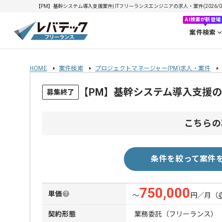
【PM】基幹システム導入支援案件| ITフリーランスエンジニアの求人・案件(2026/08
AI検索が新登場
案件検索
HOME
案件検索
プロジェクトマネージャー(PM)求人・案件
【PM】基幹システム導入支援
募集終了
こちらの
条件を絞って案件
750,000
単価
〜
円／月
（
契約形態
業務委託（フリーランス）