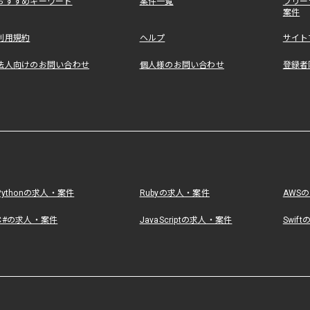
おすすめキーワード
案件一覧
フリー
案件
利用規約
ヘルプ
サイト
法人向けのお問い合わせ
個人様のお問い合わせ
登録者
Pythonの求人・案件
Rubyの求人・案件
AWS
C#の求人・案件
JavaScriptの求人・案件
Swif