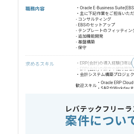
・Oracle E-Business
職務内容
・主に下記作業をご担当いた
- コンサルティング
- EBSのセットアップ
- テンプレートのフィッティン
- 追加機能開発
- 基盤構築
- 保守
・ERP(会計)の導入経験(3年以
求めるスキル
・ERP(会計)の保守や維持管理
・会計システム構築プロジェ
・Oracle ERP Cl
歓迎スキル
・SAPやWorkd
※上記に似た経験やスキルをお持ち
レバテックフリーラ
業務内容
ERP
この案件のポイント
案件につい
担当領域/システム
基幹業務
特徴
参画実績あり