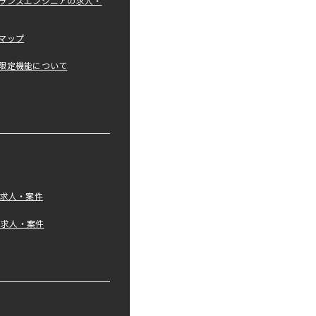
ランスエンジニアの求人・
マップ
限定機能について
の求人・案件
tの求人・案件