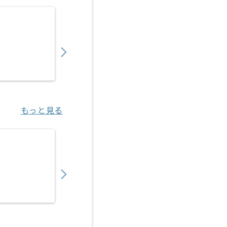
【PM】塗装業界向けシステム開発支援の求人
1,200,000
〜
円／月
業務委託
浦和（埼玉県）
もっと見る
【PM】証券会社向け営業支援プロダクト導入
1,050,000
〜
円／月
業務委託
豊洲（東京都）