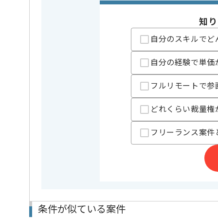
知り
担当者より
自分のスキルでど
レバテックでの実績がある企業の案件でございます。
PMの経験を活かすことができます。
自分の経験で単価
複数案件を保有している企業ですので、
ご経験と実績に応じて別案件のご提案も差し上げる場
フルリモートで参
新しいアイディアや技術を積極的に導入し、
経験豊富なメンバーと成長が出来る環境でございます
スキルアップされたい方、長期的に参画されたい方に
どれくらい裁量権
基本的には一部リモート作業を見込んでおります。
フリーランス案件
条件が似ている案件