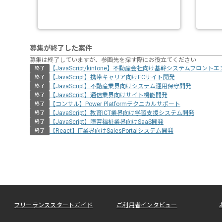
募集が終了した案件
募集は終了していますが、参画先を探す際にお役立てください
【JavaScript/kintone】不動産会社向け基幹システムフロント
終了
【JavaScript】携帯キャリア向けECサイト開発
終了
【JavaScript】不動産業界向けシステム運用保守開発
終了
【JavaScript】通信業界向けサイト機能開発
終了
【コンサル】Power Platformテクニカルサポート
終了
【JavaScript】教育ICT業界向け学習支援システム開発
終了
【JavaScript】障害福祉業界向けSaaS開発
終了
【React】IT業界向けSalesPortalシステム開発
終了
フリーランススタートガイド
ご利用者インタビュー