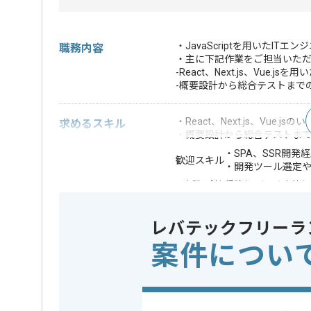
・JavaScriptを用いたI
職務内容
・主に下記作業をご担当いた
-React、Next.js、Vue.jsを
-概要設計から総合テストまで
・React、Next.js、Vue.
求めるスキル
・概要設計から総合テストま
・SPA、SSR開発
歓迎スキル
・開発ツール選定
※上記に似た経験やスキルをお持ち
フレームワーク
この案件で扱う技術
React , Vue
レバテックフリーラ
案件につい
業務内容
システム開
この案件のポイント
特徴
20代活躍中