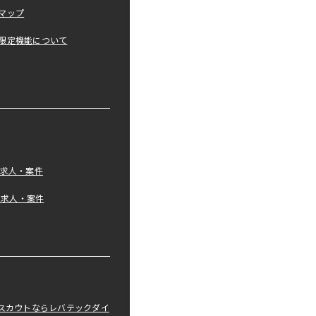
マップ
限定機能について
の求人・案件
tの求人・案件
職スカウトならレバテックダイ