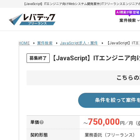
【JavaScript】ITエンジニア向けWebシステム開発案件| ITフリーランスエンジニアの求
AI検索が新登場
案件検索
HOME
案件検索
JavaScript求人・案件
【JavaScript
【JavaScript】ITエンジ
募集終了
こちらの
条件を絞って案件
750,000
単価
〜
円／月
（
契約形態
業務委託（フリーランス）