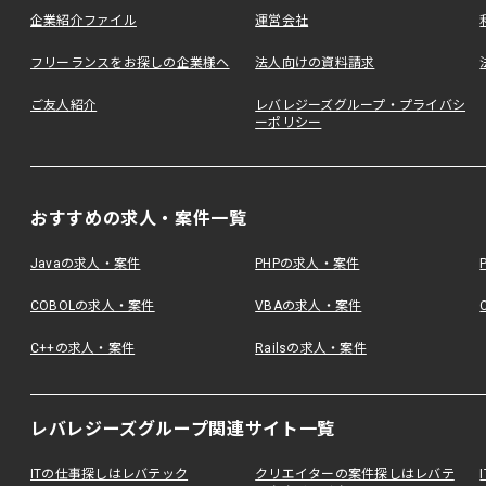
企業紹介ファイル
運営会社
フリーランスをお探しの企業様へ
法人向けの資料請求
ご友人紹介
レバレジーズグループ・プライバシ
ーポリシー
おすすめの求人・案件一覧
Javaの求人・案件
PHPの求人・案件
COBOLの求人・案件
VBAの求人・案件
C++の求人・案件
Railsの求人・案件
レバレジーズグループ関連サイト一覧
ITの仕事探しはレバテック
クリエイターの案件探しはレバテ