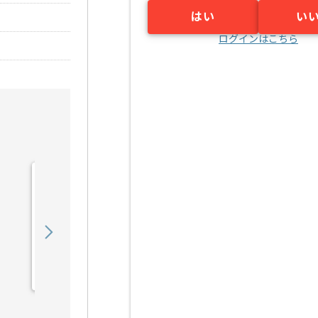
はい
い
ログインはこちら
【広告運用】toC向けデジ
タルマーケターの求人・案
件
850,000
〜
円／月
業務委託
恵比寿（東京都）