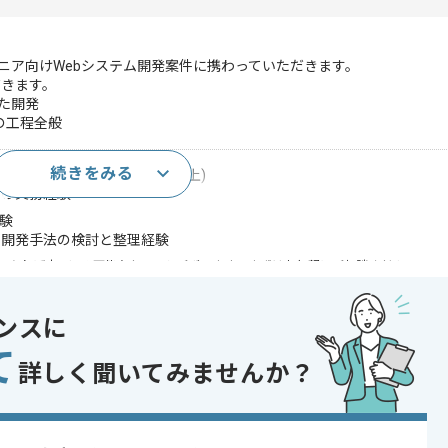
Tエンジニア向けWebシステム開発案件に携わっていただきます。
だきます。
用いた開発
の工程全般
続きをみる
jsのいずれかを用いた開発経験(5年以上)
での実務経験
経験
や開発手法の検討と整理経験
であれば申し込み可能なケースもございます！まずはお気軽にご相談ください！
.js , Next.js
ンスに
て
詳しく聞いてみませんか？
発 , 受託開発
 , 30代活躍中 , 長期プロジェクト , 新技術に積極的 , 40代活躍中 , BtoB