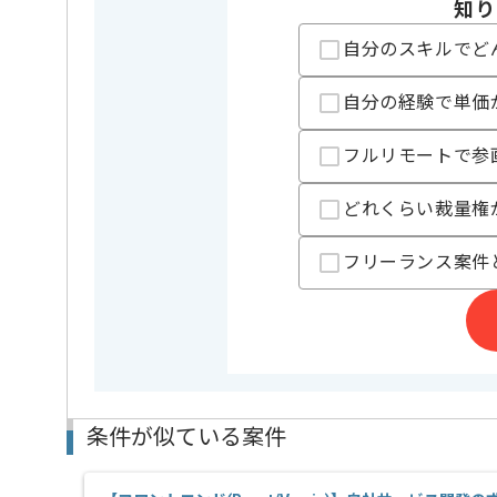
知り
担当者より
自分のスキルでど
システム開発事業を展開している企業でございます。
今回はITエンジニア向けWebシステム開発案件に携わ
自分の経験で単価
フロントエンドエンジニアとしての実務経験を活かし
フルリモートで参
基本的には一部リモートでの作業を見込んでおります
どれくらい裁量権
フリーランス案件
条件が似ている案件