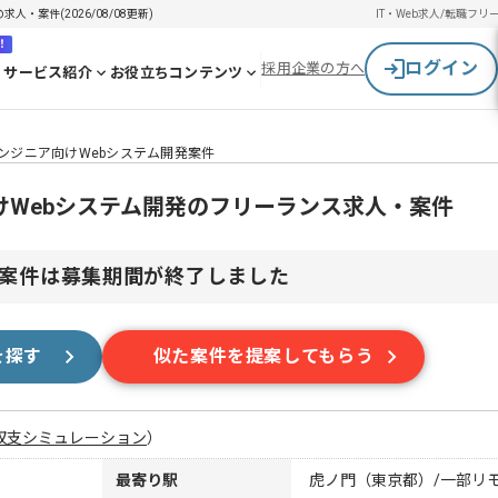
人・案件(2026/08/08更新)
IT・Web求人/転職
フリ
！
ログイン
採用企業の方へ
サービス紹介
お役立ちコンテンツ
】ITエンジニア向けWebシステム開発案件
ニア向けWebシステム開発のフリーランス求人・案件
案件は募集期間が終了しました
を探す
似た案件を提案してもらう
収支シミュレーション
）
最寄り駅
虎ノ門（東京都）/一部リ