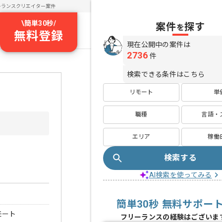
ーランスクリエイター案件
\
簡単30秒
/
案件
探す
を
無料登録
現在公開中の案件は
2736
件
検索できる条件はこちら
リモート
単
職種
言語・
エリア
稼働
検索する
AI検索を使ってみる
簡単30秒 無料サポー
モート
フリーランスの経験はございま