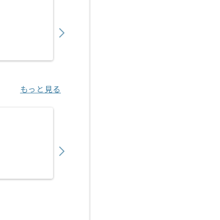
【広告運用】toC向けデジタルマーケターの
850,000
〜
円／月
業務委託
恵比寿（東京都）
もっと見る
【PHP/React】美容医療系Webアプリケー
550,000
〜
円／月
業務委託
新橋（東京都）