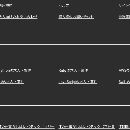
利用規約
ヘルプ
サイト
法人向けのお問い合わせ
個人様のお問い合わせ
登録者
Pythonの求人・案件
Rubyの求人・案件
AWS
C#の求人・案件
JavaScriptの求人・案件
Swif
ITの仕事探しはレバテック（フリー
ITの仕事探しはレバテック（正社員
IT転