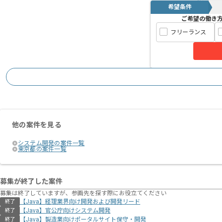
希望条件
ご希望の働き
フリーランス
他の案件を見る
システム開発の案件一覧
東京都の案件一覧
募集が終了した案件
募集は終了していますが、参画先を探す際にお役立てください
【Java】経理業界向け開発および開発リード
終了
【Java】官公庁向けシステム開発
終了
【Java】製造業向けポータルサイト保守・開発
終了