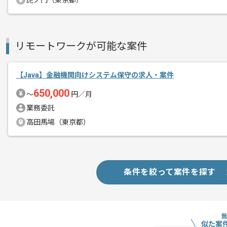
虎ノ門（東京都）
Javaを用いた開発経験を活かしたい方
リモートワークが可能な案件
■フルリモート
基本的にはフルリモートでの作業を見込
■半リモート
【Java】金融機関向けシステム保守の求人・案件
基本的には一部リモートでの作業を見込
650,000
〜
円／月
基本的には、常駐とリモートのハイブリ
業務委託
■常駐
高田馬場（東京都）
基本的には常駐での作業を見込んでおり
チームでの開発が得意な方にマッチしま
条件を絞って案件を探す
似た案