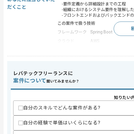
-要件定義から詳細設計までの工程
だくこと
-組織におけるシステム要件を理解した
-フロントエンドおよびバックエンド
この案件で扱う技術
フレームワーク
Spring Boot
クラウド
AWS
この案件のポイント
業務内容
システム開発 , 受託開
20代活躍中 , 30代活躍
特徴
事
レバテックフリーランスに
案件について
聞いてみませんか？
求めるスキル
知りたい
スキル
・JavaおよびSpringBoot、SpringB
自分のスキルでどんな案件がある?
・要件定義経験(1年以上)
・システム化方針や実現方式を主体的に
・フロントエンドおよびバックエンドの
自分の経験で単価はいくらになる?
・1人称での設計工程経験