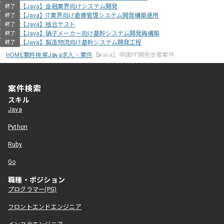
【Java】金融業界向けシステム開発
終了
【Java】IT業界向け倉庫管理システム開発構築運用
終了
【Java】結合テスト
終了
【Java】硝子メーカー向け基幹システム開発再構築
終了
【Java】製造物流向け基幹システム開発工程
終了
HOME
案件検索
Java求人・案件
【Java】申請PF開発支援案件
案件検索
スキル
Java
Python
Ruby
Go
職種・ポジション
プログラマー(PG)
フロントエンドエンジニア