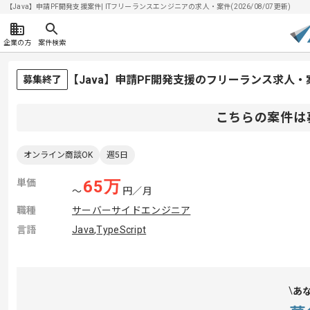
【Java】申請PF開発支援案件| ITフリーランスエンジニアの求人・案件(2026/08/07更新)
企業の方
案件検索
【Java】申請PF開発支援のフリーランス求人・
募集終了
こちらの案件は
オンライン商談OK
週5日
単価
65
万
〜
円／月
職種
サーバーサイドエンジニア
言語
Java
,
TypeScript
あ