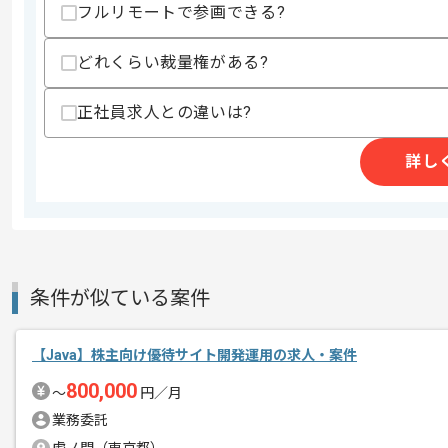
歓迎スキル
フルリモートで参画できる?
・要件定義を1人称で推進した経験
・TypeScriptを用いたフロントエンド
どれくらい裁量権がある?
・AWS環境における開発経験
・大規模システムにおける設計、開発経
・アジャイル開発経験
正社員求人との違いは?
スキルに不安がある方へ
詳し
上記に似た経験やスキルをお持ちであれば申
商談回数
1回
その他募集要項
募集人数
1人
条件が似ている案件
作業開始日
2026/07/01
【Java】株主向け優待サイト開発運用の求人・案件
800,000
〜
円／月
システム開発事業、インフラ構築事業等
エージェントからのコ
業務委託
今回は申請PF開発支援案件に携わってい
メント