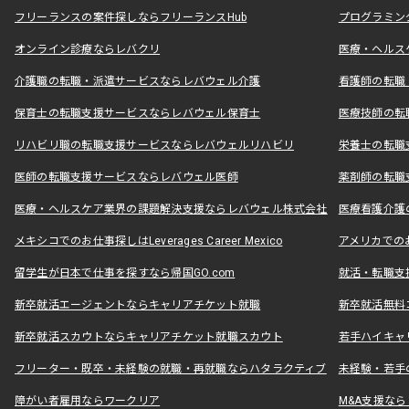
フリーランスの案件探しならフリーランスHub
プログラミン
オンライン診療ならレバクリ
医療・ヘルス
介護職の転職・派遣サービスならレバウェル介護
看護師の転職
保育士の転職支援サービスならレバウェル保育士
医療技師の転
リハビリ職の転職支援サービスならレバウェルリハビリ
栄養士の転職
医師の転職支援サービスならレバウェル医師
薬剤師の転職
医療・ヘルスケア業界の課題解決支援ならレバウェル株式会社
医療看護介護の
メキシコでのお仕事探しはLeverages Career Mexico
アメリカでのお仕事
留学生が日本で仕事を探すなら帰国GO.com
就活・転職支
新卒就活エージェントならキャリアチケット就職
新卒就活無料
新卒就活スカウトならキャリアチケット就職スカウト
若手ハイキャ
フリーター・既卒・未経験の就職・再就職ならハタラクティブ
未経験・若手
障がい者雇用ならワークリア
M&A支援な