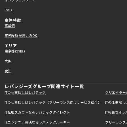
インフラエンジニア
PMO
案件特徴
高単価
実務経験が浅い方OK
エリア
東京都(23区)
大阪
愛知
レバレジーズグループ関連サイト一覧
ITの仕事探しはレバテック
クリエイター
ITの仕事探しはレバテック（フリーランス向けサービス紹介）
ITの仕事探
IT転職スカウトならレバテックダイレクト
IT転職なら
ITエンジニア就活ならレバテックルーキー
フリーランス