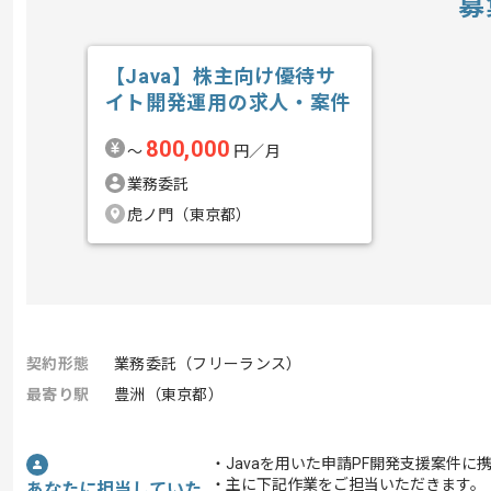
募
【Java】株主向け優待サ
イト開発運用の求人・案件
800,000
〜
円／月
業務委託
虎ノ門（東京都）
契約形態
業務委託（フリーランス）
最寄り駅
豊洲（東京都）
・Javaを用いた申請PF開発支援案件に
・主に下記作業をご担当いただきます。
あなたに担当していた