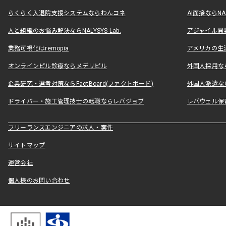
らくらく入退院支援システムならわんコネ
AI面接ならNAL
人と組織のお悩み解決ならNALYSYS Lab.
アジャイル開発なら
業務可視化はremopia
アメリカの生活
オンラインピル診療ならメデリピル
外国人採用ならLe
企業研究・選考対策ならFactBoard(ファクトボード)
外国人派遣なら
ドライバー・施工管理技士の転職ならレバジョブ
レバウェル保
フリーランスエンジニアの求人・案件
サイトマップ
運営会社
個人様のお問い合わせ