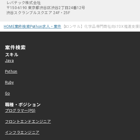
レバテック株式会社
〒150-6190 東京都渋谷区渋谷2丁目24番12号
渋谷スクランブルスクエア 24F・25F
HOME
案件検索
Python求人・案件
【コンサル】化学品専門商社向けDX推進支援
案件検索
スキル
Java
Python
Ruby
Go
職種・ポジション
プログラマー(PG)
フロントエンドエンジニア
インフラエンジニア