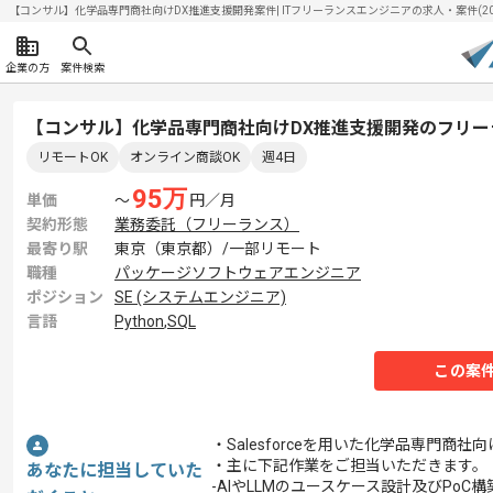
【コンサル】化学品専門商社向けDX推進支援開発案件| ITフリーランスエンジニアの求人・案件(2026
企業の方
案件検索
【コンサル】化学品専門商社向けDX推進支援開発のフリー
リモートOK
オンライン商談OK
週4日
95
万
単価
〜
円／月
契約形態
業務委託（フリーランス）
最寄り駅
東京（東京都）/一部リモート
職種
パッケージソフトウェアエンジニア
ポジション
SE (システムエンジニア)
言語
Python
,
SQL
この案
・Salesforceを用いた化学品専門
・主に下記作業をご担当いただきます。
あなたに担当していた
-AIやLLMのユースケース設計及びPoC構