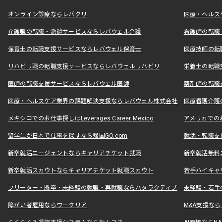
オンライン診療ならレバクリ
医療・ヘルス
介護職の転職・派遣サービスならレバウェル介護
看護師の転職
保育士の転職支援サービスならレバウェル保育士
医療技師の転
リハビリ職の転職支援サービスならレバウェルリハビリ
栄養士の転職
医師の転職支援サービスならレバウェル医師
薬剤師の転職
医療・ヘルスケア業界の課題解決支援ならレバウェル株式会社
医療看護介護の
メキシコでのお仕事探しはLeverages Career Mexico
アメリカでのお仕事
留学生が日本で仕事を探すなら帰国GO.com
就活・転職支
新卒就活エージェントならキャリアチケット就職
新卒就活無料
新卒就活スカウトならキャリアチケット就職スカウト
若手ハイキャ
フリーター・既卒・未経験の就職・再就職ならハタラクティブ
未経験・若手
障がい者雇用ならワークリア
M&A支援な