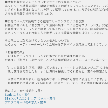
■情報基盤を支えるインフラエンジニアのスキルについて
ネットワーク基盤の設計・構築を担当するのがインフラエンジニアです。レバ
に求められる具体的なスキルを詳しく解説しています。LL言語やC言語など
さらなる飛躍が期待できるでしょう。
■自分のペースで挑戦できる在宅フリーランスという働き方
自由度の高い新しい働き方として注目が集まっている在宅フリーランス。安定
に常駐するフリーランスとは違った多くのメリットがあります。成長意欲が高
在宅フリーランスを目指す方を後押しする有意義な情報を提供しています。
その他ここに取り上げていないお悩みについても
たくさんコーディネーターという立場からアドバイスを用意してますので、フ
『お客様の声』
下記はレバテックフリーランスに寄せられたお客様の声です。
お客様に「利用してよかった」という言葉が頂けるように、コーディネーター
「いつも誠実な対応で、感謝しています。」・・・システムエンジニア 女 29
「他に案件を希望したら、すぐに資料を提供してくれるなど、案件の豊富さと対
「直請けの案件が多く、担当者のサポート体制にも非常に満足しています。」・
「長期休暇の相談に乗っていただき、結果として、スムーズに休暇を取得する事
Scalaの求人・案件
SE (システムエンジニア)の求人・案件
プログラマー(PG)の求人・案件