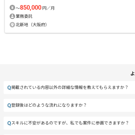
850,000
〜
円／月
業務委託
北新地（大阪府）
よ
Q
掲載されている内容以外の詳細な情報を教えてもらえますか？
Q
登録後はどのような流れになりますか？
Q
スキルに不安があるのですが、私でも案件に参画できますか？