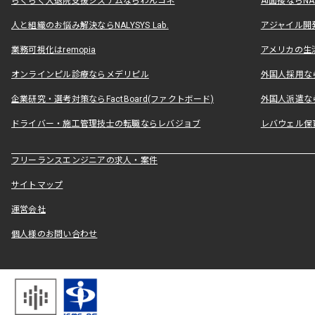
らくらく入退院支援システムならわんコネ
AI面接ならNAL
人と組織のお悩み解決ならNALYSYS Lab.
アジャイル開発なら
業務可視化はremopia
アメリカの生活
オンラインピル診療ならメデリピル
外国人採用ならLe
企業研究・選考対策ならFactBoard(ファクトボード)
外国人派遣なら
ドライバー・施工管理技士の転職ならレバジョブ
レバウェル保
フリーランスエンジニアの求人・案件
サイトマップ
運営会社
個人様のお問い合わせ