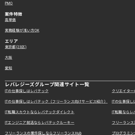
PMO
案件特徴
高単価
実務経験が浅い方OK
エリア
東京都(23区)
大阪
愛知
レバレジーズグループ関連サイト一覧
ITの仕事探しはレバテック
クリエイター
ITの仕事探しはレバテック（フリーランス向けサービス紹介）
ITの仕事探
IT転職スカウトならレバテックダイレクト
IT転職なら
ITエンジニア就活ならレバテックルーキー
フリーランス
フリーランスの案件探しならフリーランスHub
プログラミン