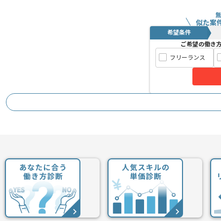
基本的には一部リモートでの作業を見込
似た案
希望条件
ご希望の働き
フリーランス