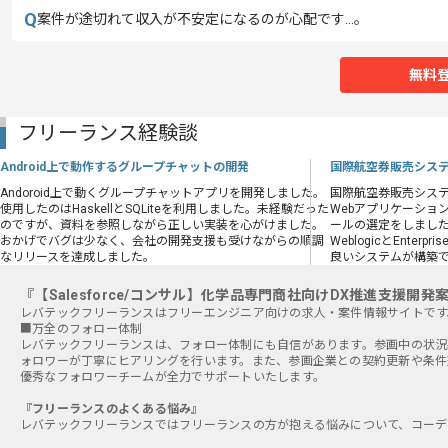
Q
案件が途切れて収入が不安定になるのが心配です…。
無料
フリーランス経験談
Android上で動作するグループチャットの開発
国際航空券販売シス
Andoroid上で動くグループチャットアプリを開発しました。
国際航空券販売シス
使用したのはHaskellとSQLiteを利用しました。未経験だった
Webアプリケーショ
のですが、資料を参照しながら正しい実装を心がけました。
ールの選定をしまし
おかげでバグは少なく、会社の開発支援も受けながらの順調
WeblogicとEnterp
なリリースを達成しました。
良いシステムが構築
『【Salesforce/コンサル】化学品専門商社向けDX推進支援
■万全のフォロー体制
レバテックフリーランスは、フォロー体制にも自信があります。参画中の状況
ォロワーが丁寧にヒアリングを行います。また、参画企業との契約更新や条件
優秀なフォロワーチームが全力でサポートいたします。
『フリーランスのよくある悩み』
レバテックフリーランスではフリーランスの方が抱える悩みについて、コーデ