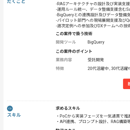
だくこと
-RAGアーキテクチャの設計及び実装支援
-運用ルール統一、データ整備支援含むSal
-BigQueryとの連携設計及びデータ整備
-パイロット部門への現場展開支援及びQuic
-週次定例への参加及びDXチームへの技
この案件で扱う技術
開発ツール
BigQuery
この案件のポイント
業務内容
受託開発
特徴
20代活躍中 , 30代活躍
求めるスキル
スキル
・PoCから実装フェーズを一気通貫で推
・API連携、プロンプト設計、RAG構築