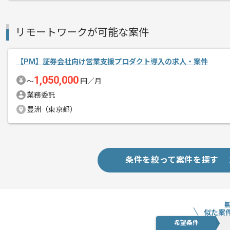
レバテックでの実績がある企業の案件で
リモートワークが可能な案件
エージェントからのコ
メント
PMの経験を活かすことができます。
【PM】証券会社向け営業支援プロダクト導入の求人・案件
複数案件を保有している企業ですので、
1,050,000
〜
円／月
ご経験と実績に応じて別案件のご提案も
業務委託
新しいアイディアや技術を積極的に導入
豊洲（東京都）
経験豊富なメンバーと成長が出来る環境
スキルアップされたい方、長期的に参画
条件を絞って案件を探す
似た案
希望条件