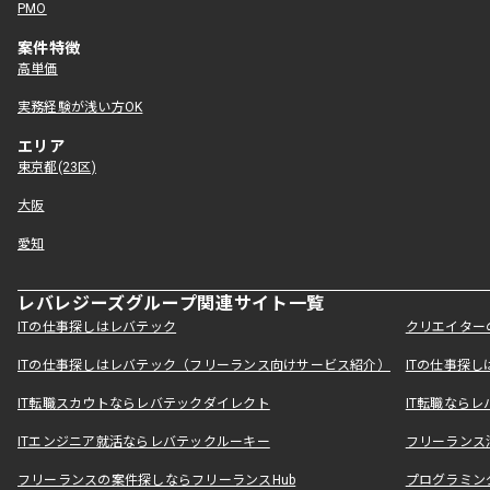
PMO
案件特徴
高単価
実務経験が浅い方OK
エリア
東京都(23区)
大阪
愛知
レバレジーズグループ関連サイト一覧
ITの仕事探しはレバテック
クリエイター
ITの仕事探しはレバテック（フリーランス向けサービス紹介）
ITの仕事探
IT転職スカウトならレバテックダイレクト
IT転職なら
ITエンジニア就活ならレバテックルーキー
フリーランス
フリーランスの案件探しならフリーランスHub
プログラミン