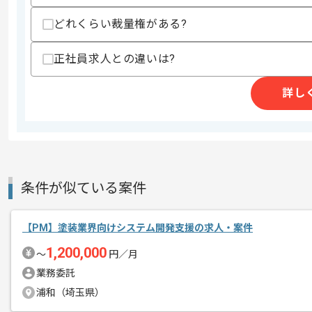
・PM経験(7年以上)
・英語を用いた実務経験(ネイティブレベ
どれくらい裁量権がある?
・エンジニアとしての実務経験(3年以上)
・進捗管理やクライアント折衝またはチ
正社員求人との違いは?
スキルに不安がある方へ
上記に似た経験やスキルをお持ちであれば申
詳し
精算条件
有
精算・お支払い
精算基準時間
160時間〜180時間
条件が似ている案件
支払いサイト
15日
【PM】塗装業界向けシステム開発支援の求人・案件
1,200,000
商談回数
2回
〜
円／月
その他募集要項
募集人数
1人
業務委託
浦和（埼玉県）
作業開始日
2026/07/07