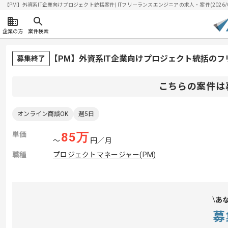
【PM】外資系IT企業向けプロジェクト統括案件| ITフリーランスエンジニアの求人・案件(2026/0
企業の方
案件検索
【PM】外資系IT企業向けプロジェクト統括の
募集終了
こちらの案件は
オンライン商談OK
週5日
単価
85
万
〜
円／月
職種
プロジェクトマネージャー(PM)
あ
募