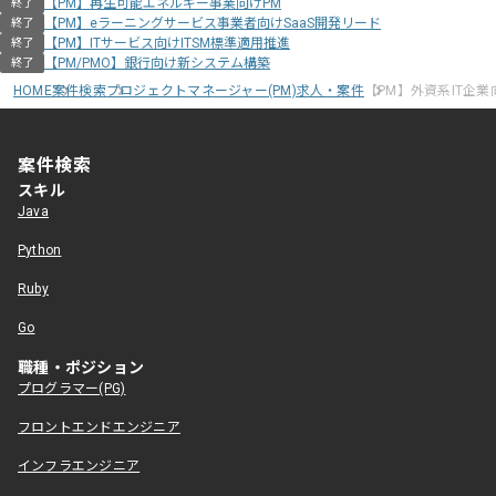
【PM】再生可能エネルギー事業向けPM
終了
【PM】eラーニングサービス事業者向けSaaS開発リード
終了
【PM】ITサービス向けITSM標準適用推進
終了
【PM/PMO】銀行向け新システム構築
終了
HOME
案件検索
プロジェクトマネージャー(PM)求人・案件
【PM】外資系IT企
案件検索
スキル
Java
Python
Ruby
Go
職種・ポジション
プログラマー(PG)
フロントエンドエンジニア
インフラエンジニア