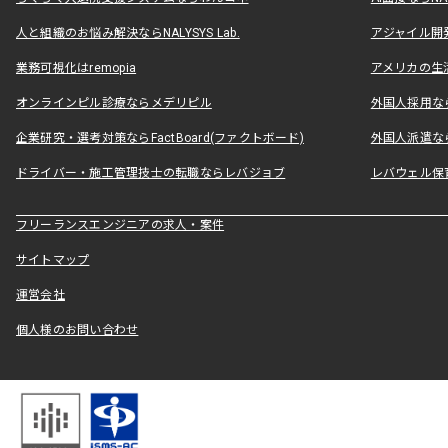
人と組織のお悩み解決ならNALYSYS Lab.
アジャイル開発なら
業務可視化はremopia
アメリカの生活
オンラインピル診療ならメデリピル
外国人採用ならLe
企業研究・選考対策ならFactBoard(ファクトボード)
外国人派遣なら
ドライバー・施工管理技士の転職ならレバジョブ
レバウェル保
フリーランスエンジニアの求人・案件
サイトマップ
運営会社
個人様のお問い合わせ