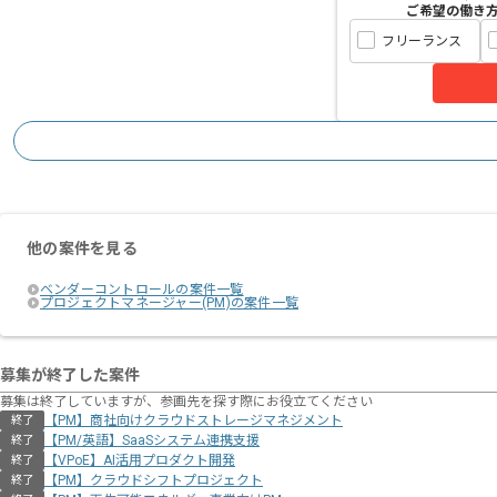
ご希望の働き
フリーランス
他の案件を見る
ベンダーコントロールの案件一覧
プロジェクトマネージャー(PM)の案件一覧
募集が終了した案件
募集は終了していますが、参画先を探す際にお役立てください
【PM】商社向けクラウドストレージマネジメント
終了
【PM/英語】SaaSシステム連携支援
終了
【VPoE】AI活用プロダクト開発
終了
【PM】クラウドシフトプロジェクト
終了