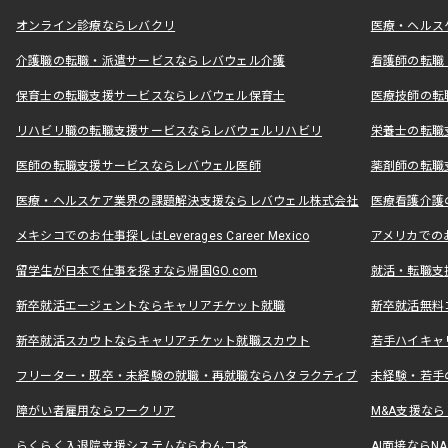
オンライン診療ならレバクリ
医療・ヘルス
介護職の転職・派遣サービスならレバウェル介護
看護師の転職
保育士の転職支援サービスならレバウェル保育士
医療技師の転
リハビリ職の転職支援サービスならレバウェルリハビリ
栄養士の転職
医師の転職支援サービスならレバウェル医師
薬剤師の転職
医療・ヘルスケア業界の課題解決支援ならレバウェル株式会社
医療看護介護の
メキシコでのお仕事探しはLeverages Career Mexico
アメリカでのお仕事
留学生が日本で仕事を探すなら帰国GO.com
就活・転職支
新卒就活エージェントならキャリアチケット就職
新卒就活無料
新卒就活スカウトならキャリアチケット就職スカウト
若手ハイキャ
フリーター・既卒・未経験の就職・再就職ならハタラクティブ
未経験・若手
障がい者雇用ならワークリア
M&A支援な
らくらく入退院支援システムならわんコネ
AI面接ならNAL