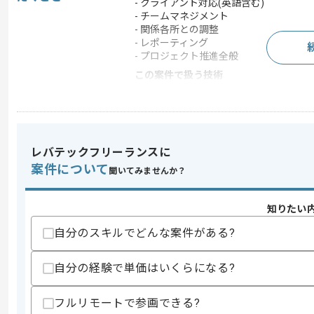
- クライアント対応(英語含む)
- チームマネジメント
- 関係各所との調整
- レポーティング
- プロジェクト推進全般
この案件で扱う技術
クラウド
AWS
開発ツール
Backlog , JIRA
この案件のポイント
レバテックフリーランスに
業務内容
ベンダーコントロール
案件について
聞いてみませんか？
特徴
参画実績あり , 20代活
知りたい
自分のスキルでどんな案件がある?
求めるスキル
スキル
・インフラエンジニアとしての実務経験(
・AWSの設計構築経験(5年以上)
自分の経験で単価はいくらになる?
・インフラの要件整理や設計経験
歓迎スキル
フルリモートで参画できる?