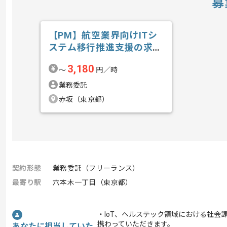
募
【PM】航空業界向けITシ
ステム移行推進支援の求
人・案件
3,180
〜
円／時
業務委託
赤坂（東京都）
契約形態
業務委託（フリーランス）
最寄り駅
六本木一丁目（東京都）
・IoT、ヘルステック領域における社会
携わっていただきます。
あなたに担当していた