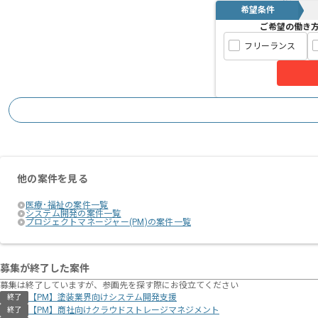
希望条件
ご希望の働き
フリーランス
他の案件を見る
医療･福祉の案件一覧
システム開発の案件一覧
プロジェクトマネージャー(PM)の案件一覧
募集が終了した案件
募集は終了していますが、参画先を探す際にお役立てください
【PM】塗装業界向けシステム開発支援
終了
【PM】商社向けクラウドストレージマネジメント
終了