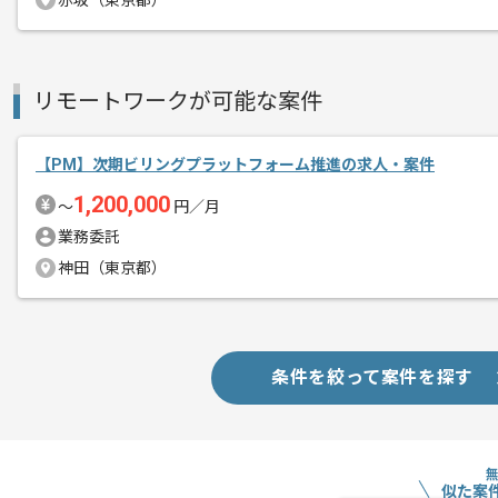
赤坂（東京都）
商談回数
2回
その他募集要項
リモートワークが可能な案件
募集人数
1人
作業開始日
2026/07/07
【PM】次期ビリングプラットフォーム推進の求人・案件
1,200,000
〜
円／月
レバテックでの実績がある企業の案件で
業務委託
エージェントからのコ
神田（東京都）
メント
PMの経験を活かすことができます。
複数案件を保有している企業ですので、
ご経験と実績に応じて別案件のご提案も
条件を絞って案件を探す
新しいアイディアや技術を積極的に導入
経験豊富なメンバーと成長が出来る環境
スキルアップされたい方、長期的に参画
似た案