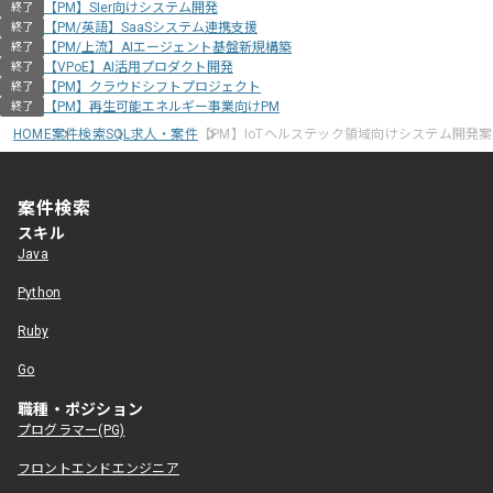
【PM】SIer向けシステム開発
終了
【PM/英語】SaaSシステム連携支援
終了
【PM/上流】AIエージェント基盤新規構築
終了
【VPoE】AI活用プロダクト開発
終了
【PM】クラウドシフトプロジェクト
終了
【PM】再生可能エネルギー事業向けPM
終了
HOME
案件検索
SQL求人・案件
【PM】IoTヘルステック領域向けシステム開発
案件検索
スキル
Java
Python
Ruby
Go
職種・ポジション
プログラマー(PG)
フロントエンドエンジニア