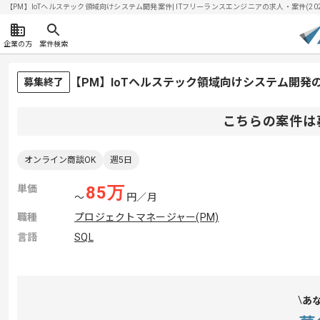
【PM】IoTヘルステック領域向けシステム開発案件| ITフリーランスエンジニアの求人・案件(2026/
企業の方
案件検索
【PM】IoTヘルステック領域向けシステム開発
募集終了
こちらの案件は
オンライン商談OK
週5日
単価
85
万
〜
円／月
職種
プロジェクトマネージャー(PM)
言語
SQL
あ