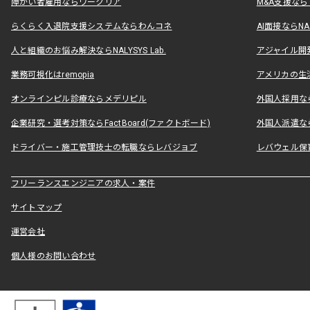
障がい者雇用ならワークリア
M&A支援な
らくらく入退院支援システムならわんコネ
AI面接ならNAL
人と組織のお悩み解決ならNALYSYS Lab.
アジャイル開発なら
業務可視化はremopia
アメリカの生活
オンラインピル診療ならメデリピル
外国人採用ならLe
企業研究・選考対策ならFactBoard(ファクトボード)
外国人派遣なら
ドライバー・施工管理技士の転職ならレバジョブ
レバウェル保
フリーランスエンジニアの求人・案件
サイトマップ
運営会社
個人様のお問い合わせ