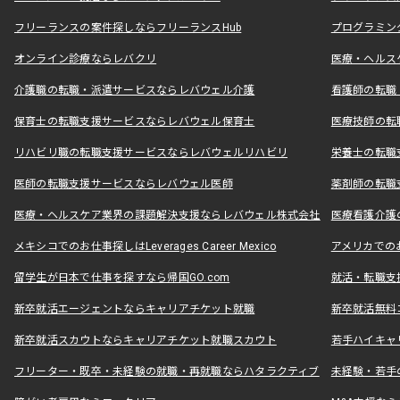
フリーランスの案件探しならフリーランスHub
プログラミン
オンライン診療ならレバクリ
医療・ヘルス
介護職の転職・派遣サービスならレバウェル介護
看護師の転職
保育士の転職支援サービスならレバウェル保育士
医療技師の転
リハビリ職の転職支援サービスならレバウェルリハビリ
栄養士の転職
医師の転職支援サービスならレバウェル医師
薬剤師の転職
医療・ヘルスケア業界の課題解決支援ならレバウェル株式会社
医療看護介護の
メキシコでのお仕事探しはLeverages Career Mexico
アメリカでのお仕事
留学生が日本で仕事を探すなら帰国GO.com
就活・転職支
新卒就活エージェントならキャリアチケット就職
新卒就活無料
新卒就活スカウトならキャリアチケット就職スカウト
若手ハイキャ
フリーター・既卒・未経験の就職・再就職ならハタラクティブ
未経験・若手