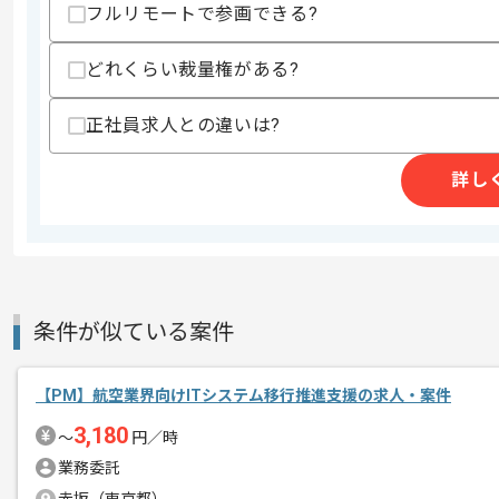
スキル
・ヘルスケア領域におけるプロダクト開
フルリモートで参画できる?
・PMやPdM経験(3年以上)
・要件定義と要件定義書の作成経験
どれくらい裁量権がある?
・システムアーキテクチャ設計経験
・外販可能なシステム開発またはAPI連
正社員求人との違いは?
歓迎スキル
・アジャイルやスクラム開発でのマネジ
詳し
・Flutterやクラウドを用いた開発経験
・Node.jsを用いた開発経験
・SQLやNoSQLなどのDB設計運用経験
・機械学習やデータ分析の知見
スキルに不安がある方へ
上記に似た経験やスキルをお持ちであれば申
条件が似ている案件
【PM】航空業界向けITシステム移行推進支援の求人・案件
精算条件
有
3,180
精算・お支払い
〜
円／時
精算基準時間
140時間〜180時間
業務委託
支払いサイト
15日