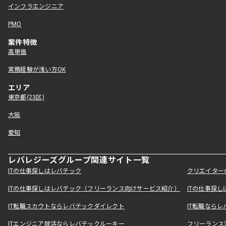
インフラエンジニア
PMO
案件特徴
高単価
実務経験が浅い方OK
エリア
東京都(23区)
大阪
愛知
レバレジーズグループ関連サイト一覧
ITの仕事探しはレバテック
クリエイター
ITの仕事探しはレバテック（フリーランス向けサービス紹介）
ITの仕事探
IT転職スカウトならレバテックダイレクト
IT転職なら
ITエンジニア就活ならレバテックルーキー
フリーランス