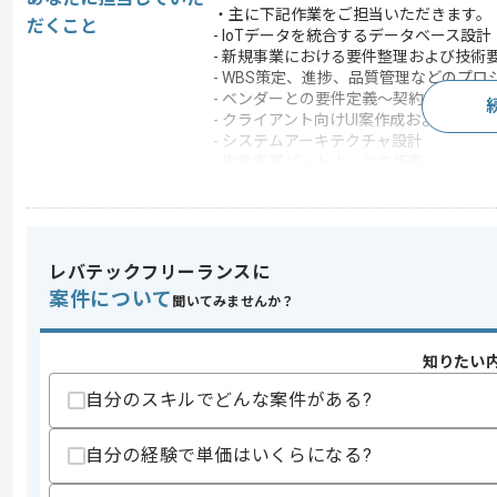
・主に下記作業をご担当いただきます。
だくこと
- IoTデータを統合するデータベース設計
- 新規事業における要件整理および技術
- WBS策定、進捗、品質管理などのプロ
- ベンダーとの要件定義〜契約締結、仕
- クライアント向けUI案作成および報告
- システムアーキテクチャ設計
- 複数事業パートナーとの折衝
この案件で扱う技術
フレームワーク
Node.js
クラウド
Google Cloud Platform
レバテックフリーランスに
この案件のポイント
案件について
聞いてみませんか？
業界
医療･福祉
業務内容
ベンダーコントロール 
知りたい
特徴
参画実績あり , 20代活
自分のスキルでどんな案件がある?
自分の経験で単価はいくらになる?
求めるスキル