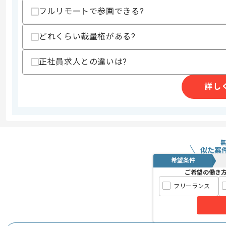
フルリモートで参画できる?
通信企業向けの業務システム開発案件で
エージェントからのコ
どれくらい裁量権がある?
メント
業務システムや研究開発等、複数の案件が並
正社員求人との違いは?
す。
詳し
これまでの開発経験を活かしたい方にオ
似た案
希望条件
ご希望の働き
フリーランス