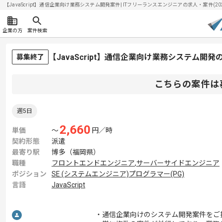
【JavaScript】通信企業向け業務システム開発案件| ITフリーランスエンジニアの求人・案件(2026
企業の方
案件検索
【JavaScript】通信企業向け業務システム開
募集終了
こちらの案件は
週5日
2,660
単価
〜
円／時
契約形態
派遣
最寄り駅
博多（福岡県）
職種
フロントエンドエンジニア
,
サーバーサイドエンジニア
ポジション
SE (システムエンジニア)
プログラマー(PG)
言語
JavaScript
・通信企業向けのシステム開発案件をご