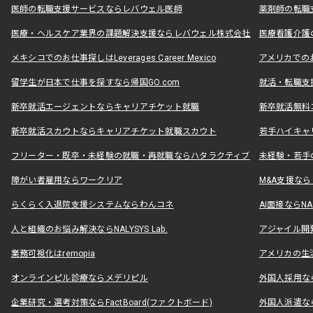
医師の転職支援サービスならレバウェル医師
薬剤師の転職
医療・ヘルスケア業界の課題解決支援ならレバウェル株式会社
医療看護介護の
メキシコでのお仕事探しはLeverages Career Mexico
アメリカでのお仕事
留学生が日本で仕事を探すなら帰国GO.com
就活・転職支
新卒就活エージェントならキャリアチケット就職
新卒就活無料
新卒就活スカウトならキャリアチケット就職スカウト
若手ハイキャ
フリーター・既卒・未経験の就職・再就職ならハタラクティブ
未経験・若手
障がい者雇用ならワークリア
M&A支援な
らくらく入退院支援システムならわんコネ
AI面接ならNAL
人と組織のお悩み解決ならNALYSYS Lab.
アジャイル開発なら
業務可視化はremopia
アメリカの生活
オンラインピル診療ならメデリピル
外国人採用ならLe
企業研究・選考対策ならFactBoard(ファクトボード)
外国人派遣なら