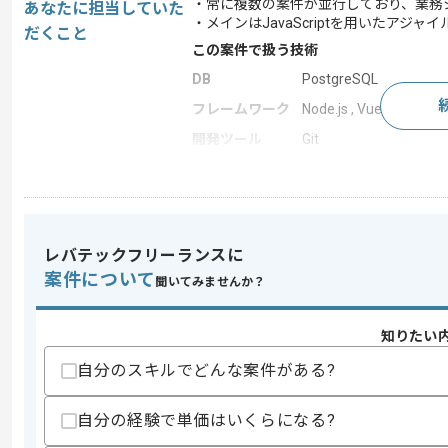
・常に複数の案件が並行しており、業務
あなたに担当していた
・メインはJavaScriptを用いたアジャ
だくこと
この案件で扱う技術
DB
PostgreSQL
フレームワーク
Node.js , Vue.js , Nuxt.js
開発ツール
Git
求めるスキル
スキル
・アジャイル開発経験
レバテックフリーランスに
・Node.js、Vue.js、Nuxt.js等のフレ
案件について
・PostgreSQLを用いた開発経験
聞いてみませんか？
歓迎スキル
知りたい
・プロダクトオーナー、スクラムマスタ
自分のスキルでどんな案件がある?
スキルに不安がある方へ
上記に似た経験やスキルをお持ちであれば申
自分の経験で単価はいくらになる?