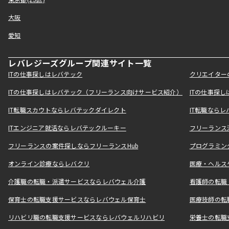
東京都(23区)
大阪
愛知
レバレジーズグループ関連サイト一覧
ITの仕事探しはレバテック
クリエイター
ITの仕事探しはレバテック（フリーランス向けサービス紹介）
ITの仕事探
IT転職スカウトならレバテックダイレクト
IT転職なら
ITエンジニア就活ならレバテックルーキー
フリーランス
フリーランスの案件探しならフリーランスHub
プログラミン
オンライン診療ならレバクリ
医療・ヘルス
介護職の転職・派遣サービスならレバウェル介護
看護師の転職
保育士の転職支援サービスならレバウェル保育士
医療技師の転
リハビリ職の転職支援サービスならレバウェルリハビリ
栄養士の転職