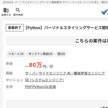
【Python】パーソナルスタイリングサービス開発案件| ITフリーランスエンジニアの求人・案件(202
企業の方
案件検索
【Python】パーソナルスタイリングサービス
募集終了
こちらの案件は
リモートOK
オンライン商談OK
週5日
単価
80
万
〜
円／月
職種
サーバーサイドエンジニア
,
AI・機械学習エンジニア
ポジション
SE (システムエンジニア)
言語
PHP
,
Python
,
Go言語