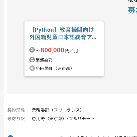
あ
募
【Python】教育機関向け
外国籍児童日本語教育アプ
リ開発の求人・案件
800,000
〜
円／月
業務委託
小伝馬町（東京都）
契約形態
業務委託（フリーランス）
最寄り駅
恵比寿（東京都）/フルリモート