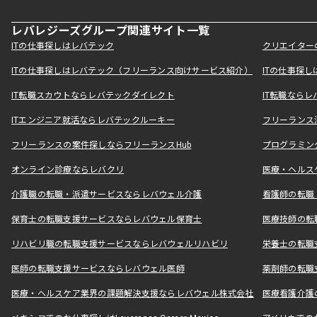
レバレジーズグループ関連サイト一覧
ITの仕事探しはレバテック
クリエイター
ITの仕事探しはレバテック（フリーランス向けサービス紹介）
ITの仕事探
IT転職スカウトならレバテックダイレクト
IT転職なら
ITエンジニア就活ならレバテックルーキー
フリーランス
フリーランスの案件探しならフリーランスHub
プログラミン
オンライン診療ならレバクリ
医療・ヘルス
介護職の転職・派遣サービスならレバウェル介護
看護師の転職
保育士の転職支援サービスならレバウェル保育士
医療技師の転
リハビリ職の転職支援サービスならレバウェルリハビリ
栄養士の転職
医師の転職支援サービスならレバウェル医師
薬剤師の転職
医療・ヘルスケア業界の課題解決支援ならレバウェル株式会社
医療看護介護の