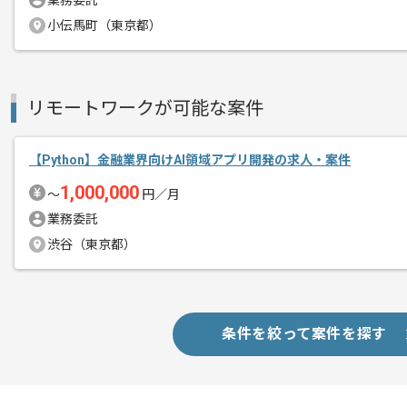
業務委託
小伝馬町（東京都）
自社サービスのスケーラビリティを体感
エージェントからのコ
コミュニケーションをとりながら作業が
メント
向上心があり、新しい技術への学習意欲
リモートワークが可能な案件
【Python】金融業界向けAI領域アプリ開発の求人・案件
1,000,000
〜
円／月
業務委託
渋谷（東京都）
条件を絞って案件を探す