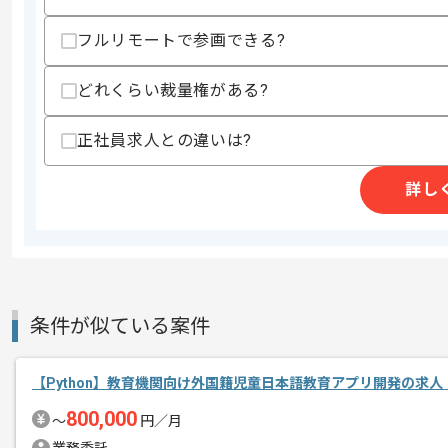
歓迎スキル
・TensorFlow / PyTorch などを
フルリモートで参画できる?
・Webサービスのバックエンド開発の経
・AWS / GCP などのクラウドインフ
どれくらい裁量権がある?
スキルに不安がある方へ
上記に似た経験やスキルをお持ちであれば申
正社員求人との違いは?
詳し
精算条件
有
精算・お支払い
精算基準時間
140時間〜180時間
支払いサイト
15日
条件が似ている案件
商談回数
1回
その他募集要項
【Python】教育機関向け外国籍児童日本語教育アプリ開発の求人
募集人数
1人
800,000
〜
円／月
作業開始日
2021/06/14