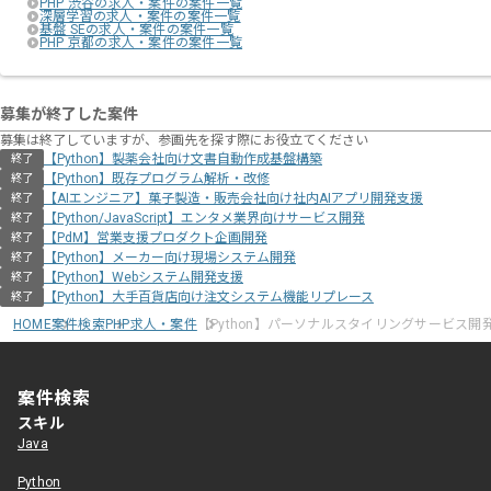
PHP 渋谷の求人・案件の案件一覧
深層学習の求人・案件の案件一覧
基盤 SEの求人・案件の案件一覧
PHP 京都の求人・案件の案件一覧
募集が終了した案件
募集は終了していますが、参画先を探す際にお役立てください
【Python】製薬会社向け文書自動作成基盤構築
終了
【Python】既存プログラム解析・改修
終了
【AIエンジニア】菓子製造・販売会社向け社内AIアプリ開発支援
終了
【Python/JavaScript】エンタメ業界向けサービス開発
終了
【PdM】営業支援プロダクト企画開発
終了
【Python】メーカー向け現場システム開発
終了
【Python】Webシステム開発支援
終了
【Python】大手百貨店向け注文システム機能リプレース
終了
HOME
案件検索
PHP求人・案件
【Python】パーソナルスタイリングサービス開
案件検索
スキル
Java
Python