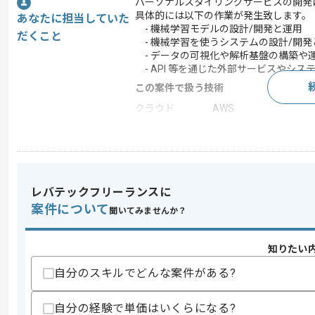
パーソナルスタイリングサービスの開発
具体的には以下の作業が発生致します。
あなたに担当していた
- 機械学習モデルの設計/開発と運用
だくこと
- 機械学習を使うシステムの設計/開発
- データの可視化や解析基盤の構築や
- API 等を通じた外部サービスやシス
この案件で扱う技術
クラウド
AWS
開発ツール
Git , Trello
この案件のポイント
業務内容
新規開発 , 追加開発
レバテックフリーランスに
特徴
参画実績あり , 20代活躍
案件について
聞いてみませんか？
求めるスキル
知りたい
スキル
・Python（Pandas / NumPy / sklea
自分のスキルでどんな案件がある?
・機械学習やデータ解析の実務経験
・Webサービスの開発経験
自分の経験で単価はいくらになる?