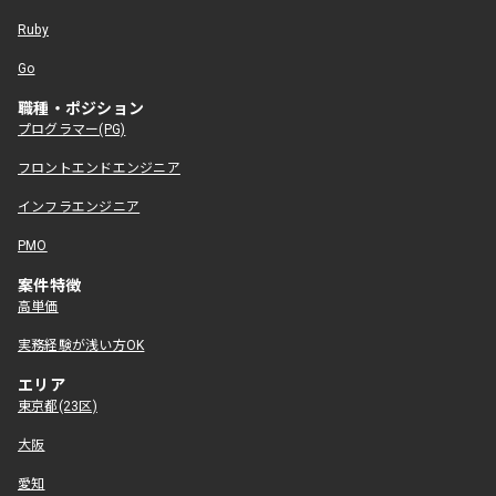
Ruby
Go
職種・ポジション
プログラマー(PG)
フロントエンドエンジニア
インフラエンジニア
PMO
案件特徴
高単価
実務経験が浅い方OK
エリア
東京都(23区)
大阪
愛知