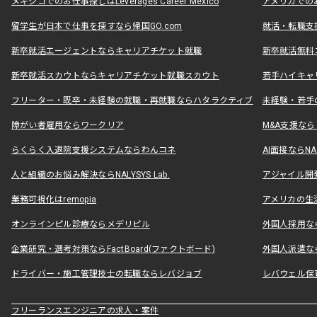
メキシコでのお仕事探しはLeverages Career Mexico
アメリカでのお仕事
留学生が日本で仕事を探すなら帰国GO.com
就活・転職支
新卒就活エージェントならキャリアチケット就職
新卒就活無料
新卒就活スカウトならキャリアチケット就職スカウト
若手ハイキャ
フリーター・既卒・未経験の就職・再就職ならハタラクティブ
未経験・若手
障がい者雇用ならワークリア
M&A支援な
らくらく入退院支援システムならわんコネ
AI面接ならNAL
人と組織のお悩み解決ならNALYSYS Lab.
アジャイル開発なら
業務可視化はremopia
アメリカの生活
オンラインピル診療ならメデリピル
外国人採用ならLe
企業研究・選考対策ならFactBoard(ファクトボード)
外国人派遣なら
ドライバー・施工管理技士の転職ならレバジョブ
レバウェル保
フリーランスエンジニアの求人・案件