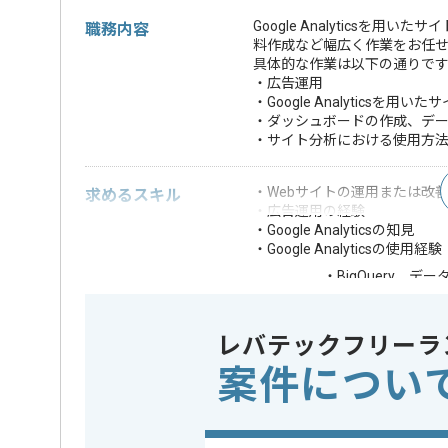
Google Analyticsを用
職務内容
料作成など幅広く作業をお任
具体的な作業は以下の通りで
・広告運用
・Google Analyticsを用
・ダッシュボードの作成、データ
・サイト分析における使用方法
・Webサイトの運用または改
求めるスキル
・広告運用の経験
・Google Analyticsの知見
・Google Analyticsの使用経験
・BigQuery、デ
歓迎スキル
・サイトの改善提
※上記に似た経験やスキルをお持ち
レバテックフリーラ
案件につい
業務内容
CMS
この案件のポイント
担当領域/システム
Webサイ
特徴
参画実績あ