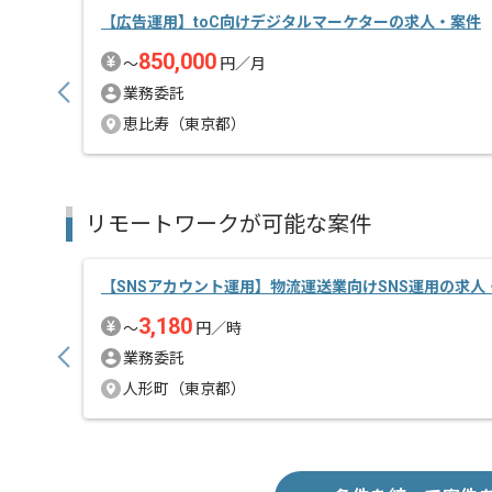
【広告運用】toC向けデジタルマーケターの求人・案件
850,000
〜
円／月
業務委託
恵比寿（東京都）
リモートワークが可能な案件
【SNSアカウント運用】物流運送業向けSNS運用の求人
3,180
〜
円／時
業務委託
人形町（東京都）