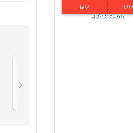
はい
い
ログインはこちら
【マーケティング戦略立
案】セレモニー業界向けマ
ーケティング支...の求人・
850,000
〜
円／月
案件
業務委託
明治神宮前〈原宿〉（東京都）