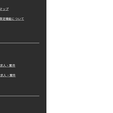
マップ
限定機能について
の求人・案件
tの求人・案件