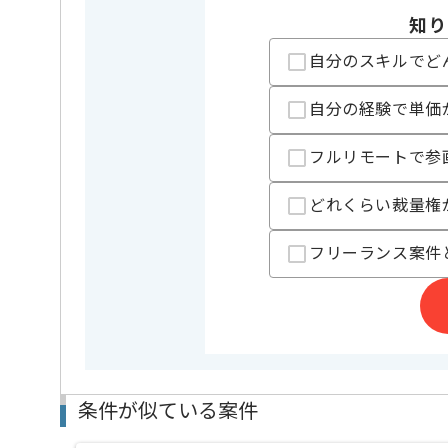
知り
担当者より
自分のスキルでど
現場社員と一緒にサイトの改善をしたり、Google Analy
たい方にオススメの案件です。
自分の経験で単価
フルリモートで参
どれくらい裁量権
フリーランス案件
条件が似ている案件