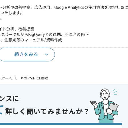
いたサイト分析や改善提案、広告運用、Google Analyticsの使用方法を現場
せいたします。
す。
いたサイト分析、改善提案
ポータルからBigQueryとの連携、不具合の修正
、注意点等のマニュアル/資料作成
続きをみる
善経験
ータポータル、SQLの利用経験
案した経験
であれば申し込み可能なケースもございます！まずはお気軽にご相談ください！
ンスに
て
詳しく聞いてみませんか？
ト
り , 20代活躍中 , 30代活躍中 , 長期プロジェクト , 実務経験が浅い方OK