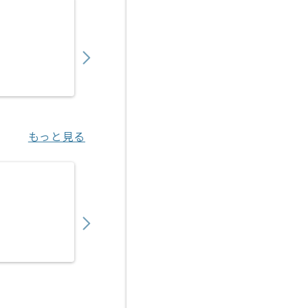
【マーケティング戦略立案】セレモニー業界
850,000
〜
円／月
業務委託
明治神宮前〈原宿〉（東京都）
もっと見る
【マーケティング戦略立案】事業会社向けEC
850,000
〜
円／月
業務委託
海浜幕張（千葉県）