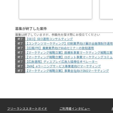
募集が終了した案件
募集は終了していますが、参画先を探す際にお役立てください
【SEO】SEO運用コンサルティング
終了
【コンテンツマーケティング】印刷業界向け展示会施策制作運用
終了
【広報/PR】農業業界向けWebセミナーの告知運用
終了
【マーケティング戦略立案】医療系事業マーケティング戦略立案
終了
【マーケティング戦略立案】ロボット事業マーケティングコミュ
終了
【広告運用】ディスプレイ広告入稿専任オペレーター
終了
【MA】eラーニングサービス事業者向けマーケティング
終了
【マーケティング戦略立案】事業会社向けSNSマーケティング
終了
フリーランススタートガイド
ご利用者インタビュー