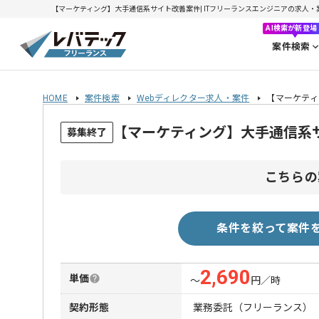
【マーケティング】大手通信系サイト改善案件| ITフリーランスエンジニアの求人・案件(2
AI検索が新登場
案件検索
HOME
案件検索
Webディレクター求人・案件
【マーケティ
【マーケティング】大手通信系
募集終了
こちらの
条件を絞って案件
2,690
単価
〜
円／時
契約形態
業務委託（フリーランス）