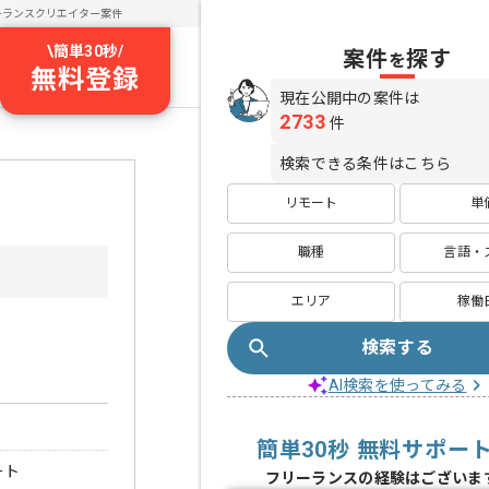
ーランスクリエイター案件
\
簡単30秒
/
案件
探す
を
無料登録
現在公開中の案件は
2733
件
検索できる条件はこちら
リモート
単
職種
言語・
エリア
稼働
検索する
AI検索を使ってみる
簡単30秒 無料サポー
ート
フリーランスの経験はございま