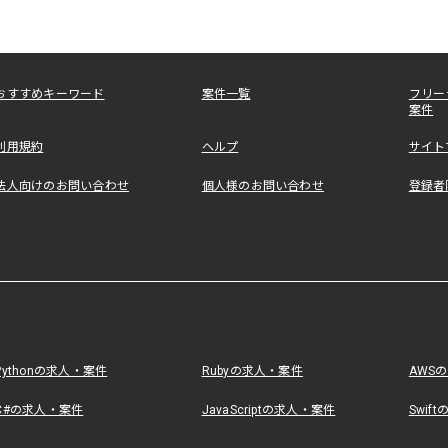
おすすめキーワード
案件一覧
フリー
案件
利用規約
ヘルプ
サイト
法人向けのお問い合わせ
個人様のお問い合わせ
登録者
Pythonの求人・案件
Rubyの求人・案件
AWS
C#の求人・案件
JavaScriptの求人・案件
Swif