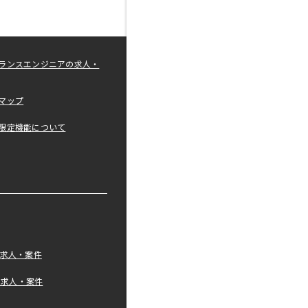
ランスエンジニアの求人・
マップ
限定機能について
の求人・案件
tの求人・案件