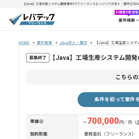
【Java】工場生産システム開発案件| ITフリーランスエンジニアの求人・案件(2026/0
AI検索が新登場
案件検索
HOME
案件検索
Java求人・案件
【Java】工場生産シス
【Java】工場生産システム開
募集終了
こちらの
条件を絞って案件
700,000
単価
〜
円／月
（
契約形態
業務委託（フリーランス）