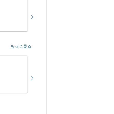
【Java】建設業向け販売管理システム開発の
550,000
〜
円／月
業務委託
錦糸町（東京都）
もっと見る
【Java】金融系向けシステム開発の求人・案
650,000
〜
円／月
業務委託
中野（東京都）