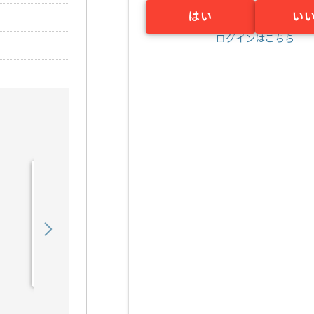
はい
い
ログインはこちら
【Java】建設業向け販売
管理システム開発の求人・
案件
550,000
〜
円／月
業務委託
錦糸町（東京都）