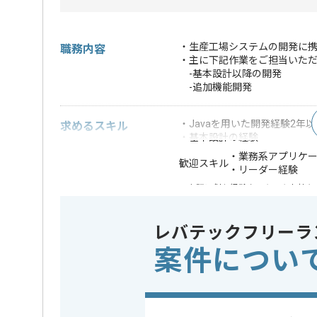
・生産工場システムの開発に携
職務内容
・主に下記作業をご担当いた
-基本設計以降の開発
-追加機能開発
・Javaを用いた開発経験2年以
求めるスキル
・基本設計の経験
・業務系アプリケ
歓迎スキル
・リーダー経験
※上記に似た経験やスキルをお持ち
フレームワーク
Spring , 
この案件で扱う技術
レバテックフリーラ
DB
Oracle
案件につい
OS
Windows
業務内容
追加開発
この案件のポイント