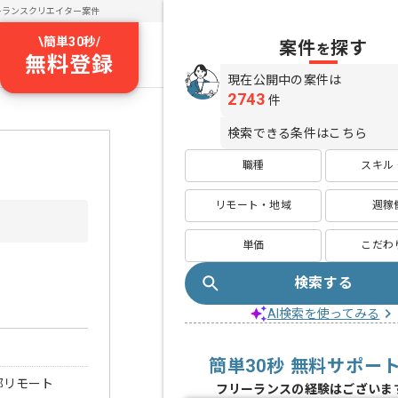
ーランスクリエイター案件
\
簡単30秒
/
案件
探す
を
無料登録
現在公開中の案件は
2743
件
検索できる条件はこちら
職種
スキル
リモート・地域
週稼
単価
こだわ
検索する
AI検索を使ってみる
簡単30秒 無料サポー
部リモート
フリーランスの経験はございま