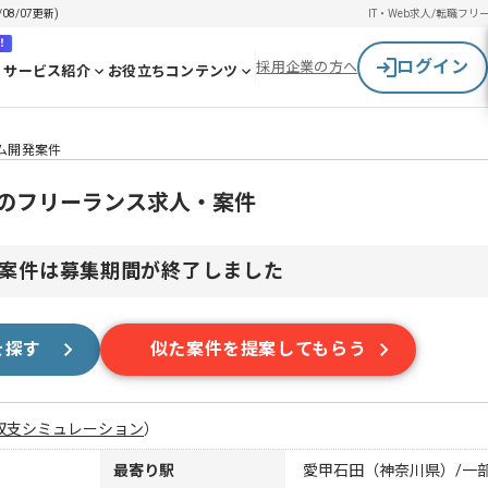
8/07更新)
IT・Web求人/転職
フリ
！
ログイン
採用企業の方へ
サービス紹介
お役立ちコンテンツ
テム開発案件
発のフリーランス求人・案件
案件は募集期間が終了しました
を探す
似た案件を提案してもらう
収支シミュレーション
）
最寄り駅
愛甲石田（神奈川県）/一