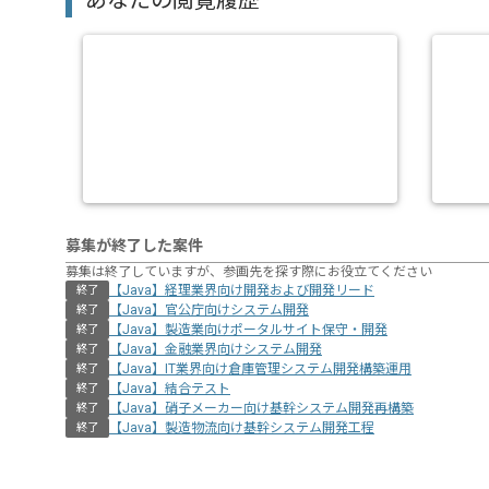
あなたの閲覧履歴
募集が終了した案件
募集は終了していますが、参画先を探す際にお役立てください
【Java】経理業界向け開発および開発リード
終了
【Java】官公庁向けシステム開発
終了
【Java】製造業向けポータルサイト保守・開発
終了
【Java】金融業界向けシステム開発
終了
【Java】IT業界向け倉庫管理システム開発構築運用
終了
【Java】結合テスト
終了
【Java】硝子メーカー向け基幹システム開発再構築
終了
【Java】製造物流向け基幹システム開発工程
終了