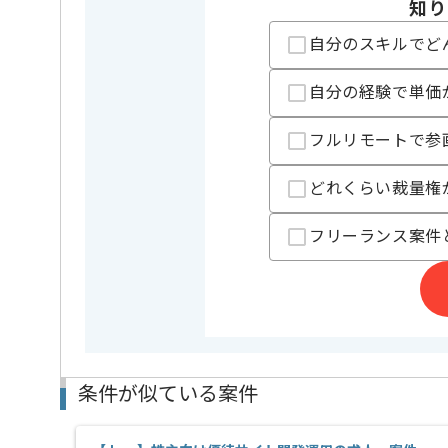
担当領域/システム
基幹業務
知り
特徴
長期プロジ
自分のスキルでど
精算条件
有
精算・お支払い
自分の経験で単価
精算基準時間
140時間
支払いサイト
15日
フルリモートで参
どれくらい裁量権
担当者より
フリーランス案件
業務系アプリケーションの開発に強みを持つ企業から
でございます。
長期的に参画を希望する方にお勧めです。
コミュニケーションを取りながら開発をすすめていき
チーム開発経験がある方を求めています。
条件が似ている案件