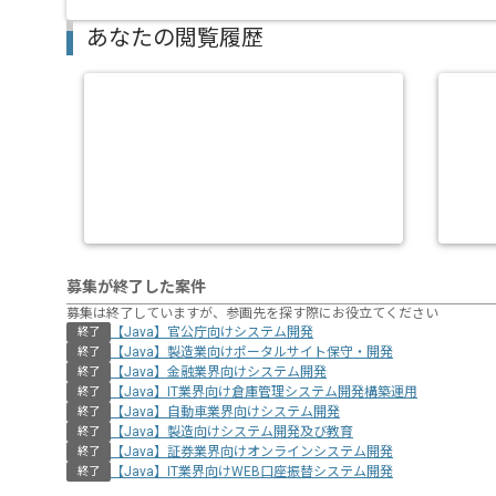
あなたの閲覧履歴
募集が終了した案件
募集は終了していますが、参画先を探す際にお役立てください
【Java】官公庁向けシステム開発
終了
【Java】製造業向けポータルサイト保守・開発
終了
【Java】金融業界向けシステム開発
終了
【Java】IT業界向け倉庫管理システム開発構築運用
終了
【Java】自動車業界向けシステム開発
終了
【Java】製造向けシステム開発及び教育
終了
【Java】証券業界向けオンラインシステム開発
終了
【Java】IT業界向けWEB口座振替システム開発
終了