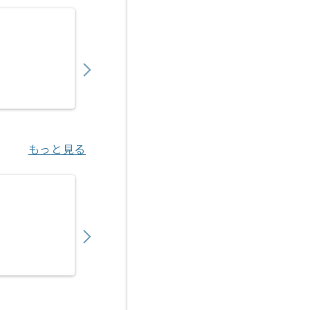
【Java】再生可能エネルギー事業向け開発の
650,000
〜
円／月
業務委託
東京（東京都）
もっと見る
【Java】法人向けオンラインショップ開発の
700,000
〜
円／月
業務委託
天王洲アイル（東京都）