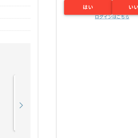
はい
い
ログインはこちら
【Java】再生可能エネル
ギー事業向け開発の求人・
案件
650,000
〜
円／月
業務委託
東京（東京都）