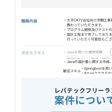
・大手CATV会社向け次期工
職務内容
携わっていただきます。
・プログラム開発及びテスト
・設計工程まで完了しており
行っていただく可能性もござ
・Javaを用いた開発経験
求めるスキル
・製造及びテスト工程の経験
・Javaの設計書に関する作成
・Springbootを
歓迎スキル
・Azureクラウド
※上記に似た経験やスキルをお持ち
レバテックフリーラ
フレームワーク
この案件で扱う技術
Spring Bo
案件につい
業界
放送・出
この案件のポイント