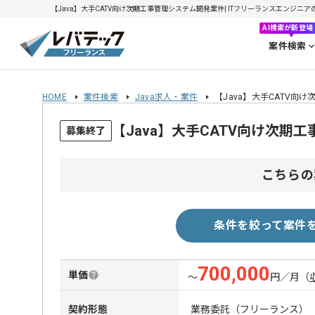
【Java】大手CATV向け次期工事管理システム開発案件| ITフリーランスエンジニアの求人
AI検索が新登場
案件検索
HOME
案件検索
Java求人・案件
【Java】大手CATV向
【Java】大手CATV向け次
募集終了
こちらの
条件を絞って案件
700,000
単価
〜
円／月
（
契約形態
業務委託（フリーランス）