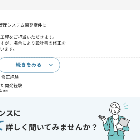
事管理システム開発案件に
の工程をご担当いただきます。
ますが、場合により設計書の修正を
います。
続きをみる
、修正経験
用いた開発経験
の知識
であれば申し込み可能なケースもございます！まずはお気軽にご相談ください！
ンスに
ot
て
詳しく聞いてみませんか？
版・音楽・芸能