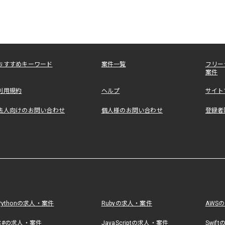
おすすめキーワード
案件一覧
フリー
案件
利用規約
ヘルプ
サイト
法人向けのお問い合わせ
個人様のお問い合わせ
登録者
Pythonの求人・案件
Rubyの求人・案件
AWS
C#の求人・案件
JavaScriptの求人・案件
Swif