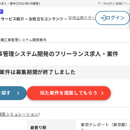
・案件(2026/08/06更新)
IT・Web求人/転職
フリ
！
ログイン
採用企業の方へ
サービス紹介
お役立ちコンテンツ
け次期工事管理システム開発案件
期工事管理システム開発のフリーランス求人・案件
案件は募集期間が終了しました
を探す
似た案件を提案してもらう
収支シミュレーション
）
東京テレポート（東京都）
最寄り駅