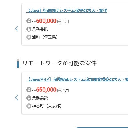
【Java】行政向けシステム保守の求人・案件
600,000
〜
円／月
業務委託
浦和（埼玉県）
リモートワークが可能な案件
【Java/PHP】保険Webシステム追加開発構築の求人・
650,000
〜
円／月
業務委託
神谷町（東京都）