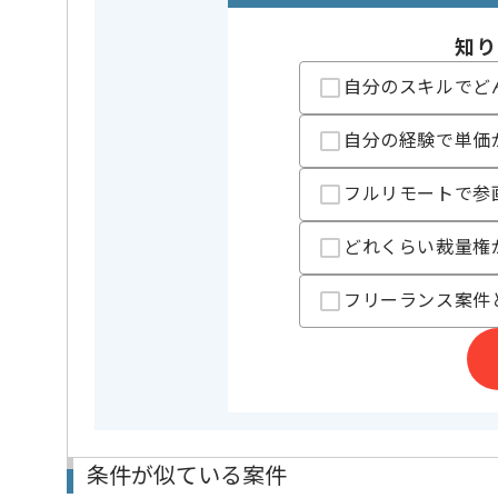
業務内容
追加開発
特徴
参画実績
知り
自分のスキルでど
精算条件
有
精算・お支払い
精算基準時間
140時間
自分の経験で単価
支払いサイト
15日
フルリモートで参
担当者より
どれくらい裁量権
レバテック実績多数の企業の案件となります。
フリーランス案件
原則としてリモートでの作業が可能な現場でございま
チームでコミュニケーションを取りながら作業いただ
条件が似ている案件