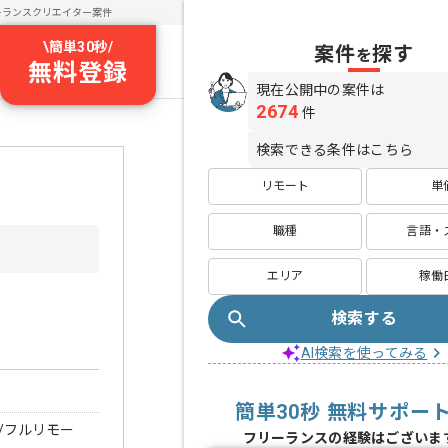
ーランスクリエイター案件
\
簡単30秒
/
案件
探す
を
無料登録
現在公開中の案件は
2674
件
検索できる条件はこちら
リモート
単
職種
言語・
エリア
稼働
検索する
AI検索を使ってみる
簡単30秒 無料サポー
/フルリモー
フリーランスの経験はございま