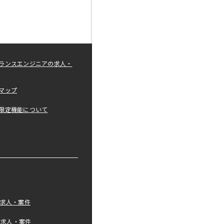
ランスエンジニアの求人・
マップ
限定機能について
の求人・案件
tの求人・案件