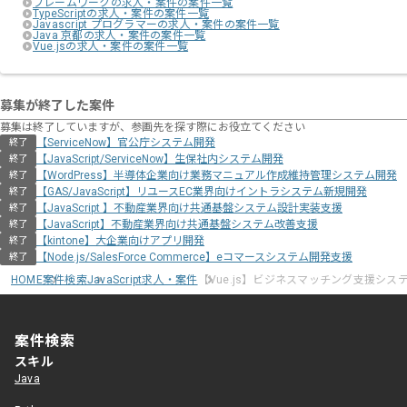
フレームワークの求人・案件の案件一覧
TypeScriptの求人・案件の案件一覧
Javascript プログラマーの求人・案件の案件一覧
Java 京都の求人・案件の案件一覧
Vue.jsの求人・案件の案件一覧
募集が終了した案件
募集は終了していますが、参画先を探す際にお役立てください
【ServiceNow】官公庁システム開発
終了
【JavaScript/ServiceNow】生保社内システム開発
終了
【WordPress】半導体企業向け業務マニュアル作成維持管理システム開発
終了
【GAS/JavaScript】リユースEC業界向けイントラシステム新規開発
終了
【JavaScript 】不動産業界向け共通基盤システム設計実装支援
終了
【JavaScript】不動産業界向け共通基盤システム改善支援
終了
【kintone】大企業向けアプリ開発
終了
【Node.js/SalesForce Commerce】eコマースシステム開発支援
終了
HOME
案件検索
JavaScript求人・案件
【Vue.js】ビジネスマッチング支援シス
案件検索
スキル
Java