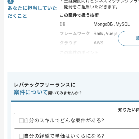
・金融機関向けビジネスマッチングプラ
開発をご担当いただきます。
あなたに担当していた
この案件で扱う技術
だくこと
DB
MongoDB , MySQL
フレームワーク
Rails , Vue.js
クラウド
AWS
この案件のポイント
業務内容
新規開発 , 追加開発
特徴
参画実績あり , 長期プ
レバテックフリーランスに
案件について
聞いてみませんか？
求めるスキル
スキル
・React、Vue.js のいずれかを用いた開
知りたい
歓迎スキル
自分のスキルでどんな案件がある?
・TypeScriptでの開発経験
・Ruby on Railsでの開発経験
・AWSに関する知識
自分の経験で単価はいくらになる?