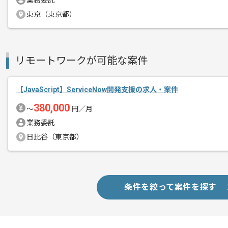
業務委託
メント
東京（東京都）
メディアやドキュメンタリー番組にも取
現在注目されているサービスでございま
リモートワークが可能な案件
Rubyの実務経験、スキルに合わせてご
【JavaScript】ServiceNow開発支援の求人・案件
設計部分から関わっていただくSEポジ
380,000
〜
円／月
実装のスペシャリストのようなプログラ
業務委託
幅広く募集しております。
日比谷（東京都）
条件を絞って案件を探す