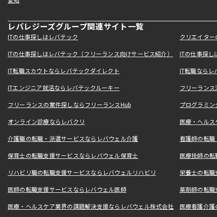
愛知
レバレジーズグループ関連サイト一覧
ITの仕事探しはレバテック
クリエイター
ITの仕事探しはレバテック（フリーランス向けサービス紹介）
ITの仕事探
IT転職スカウトならレバテックダイレクト
IT転職なら
ITエンジニア就活ならレバテックルーキー
フリーランス
フリーランスの案件探しならフリーランスHub
プログラミン
オンライン診療ならレバクリ
医療・ヘルス
介護職の転職・派遣サービスならレバウェル介護
看護師の転職
保育士の転職支援サービスならレバウェル保育士
医療技師の転
リハビリ職の転職支援サービスならレバウェルリハビリ
栄養士の転職
医師の転職支援サービスならレバウェル医師
薬剤師の転職
医療・ヘルスケア業界の課題解決支援ならレバウェル株式会社
医療看護介護の