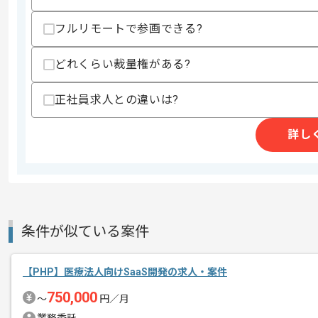
スキルに不安がある方へ
フルリモートで参画できる?
上記に似た経験やスキルをお持ちであれば申
どれくらい裁量権がある?
精算条件
有
正社員求人との違いは?
精算・お支払い
精算基準時間
140時間〜180時間
詳し
支払いサイト
15日
商談回数
1回
その他募集要項
募集人数
2人
条件が似ている案件
作業開始日
2020/10/19
【PHP】医療法人向けSaaS開発の求人・案件
750,000
企業同士のマッチングサービスという新
〜
円／月
エージェントからのコ
進化を続けている企業の案件でございま