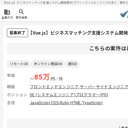
【Vue.js】ビジネスマッチング支援システム開発案件| ITフリーランスエンジニアの求人・案件(202
企業の方
案件検索
【Vue.js】ビジネスマッチング支援システム
募集終了
こちらの案件は
リモートOK
オンライン商談OK
週5日
単価
85
万
〜
円／月
職種
フロントエンドエンジニア
,
サーバーサイドエンジニ
ポジション
SE (システムエンジニア)
プログラマー(PG)
言語
JavaScript
,
CSS
,
Ruby
,
HTML
,
TypeScript