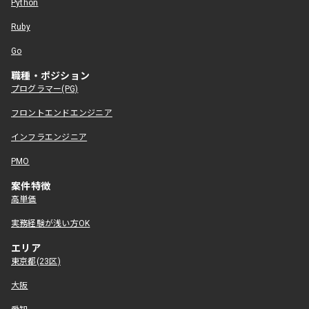
Python
Ruby
Go
職種・ポジション
プログラマー(PG)
フロントエンドエンジニア
インフラエンジニア
PMO
案件特徴
高単価
実務経験が浅い方OK
エリア
東京都(23区)
大阪