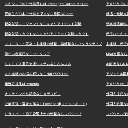
メキシコでのお仕事探しはLeverages Career Mexico
アメリカでのお仕事
留学生が日本で仕事を探すなら帰国GO.com
就活・転職支
新卒就活エージェントならキャリアチケット就職
新卒就活無料
新卒就活スカウトならキャリアチケット就職スカウト
若手ハイキャ
フリーター・既卒・未経験の就職・再就職ならハタラクティブ
未経験・若手
障がい者雇用ならワークリア
M&A支援な
らくらく入退院支援システムならわんコネ
AI面接ならNAL
人と組織のお悩み解決ならNALYSYS Lab.
アジャイル開発なら
業務可視化はremopia
アメリカの生活
オンラインピル診療ならメデリピル
外国人採用ならLe
企業研究・選考対策ならFactBoard(ファクトボード)
外国人派遣なら
ドライバー・施工管理技士の転職ならレバジョブ
レバウェル保