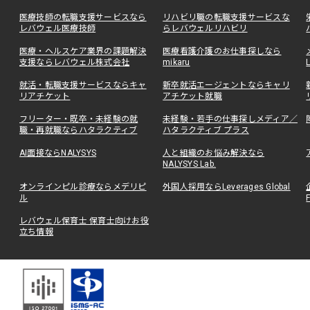
医療技師の転職支援サービスなら
リハビリ職の転職支援サービスな
レバウェル医療技師
らレバウェルリハビリ
医療・ヘルスケア業界の課題解決
医療看護介護のお仕事探しなら
支援ならレバウェル株式会社
mikaru
就活・転職支援サービスならキャ
新卒就活エージェントならキャリ
リアチケット
アチケット就職
フリーター・既卒・未経験の就
未経験・若手の仕事探しメディア／
職・再就職ならハタラクティブ
ハタラクティブ プラス
AI面接ならNALYSYS
人と組織のお悩み解決なら
NALYSYS Lab.
オンラインピル診療ならメデリピ
外国人採用ならLeverages Global
ル
レバウェル保育士 保育士向けお役
立ち情報