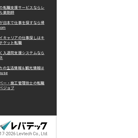
の転職支援サービスならレ
ル薬剤師
が日本で仕事を探すなら帰
com
イキャリアの仕事探しはキ
チケット転職
く入退院支援システムなら
ネ
カの生活情報＆観光情報は
ouse
バー・施工管理技士の転職
バジョブ
7-2026 Levtech Co., Ltd.