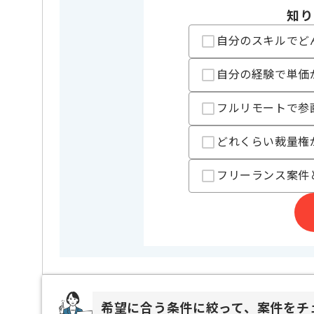
知り
OS
Linux , Un
自分のスキルでど
担当者より
自分の経験で単価
ITコンサルテーション、システムインテグレーション 、
フルリモートで参
アプリケーション開発を行っている企業になります。
どれくらい裁量権
フリーランス案件
希望に合う条件に絞って、案件をチ