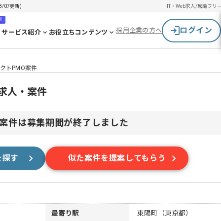
/07更新)
IT・Web求人/転職
フリ
！
ログイン
採用企業の方へ
サービス紹介
お役立ちコンテンツ
クトPMO案件
求人・案件
案件は募集期間が終了しました
を探す
似た案件を提案してもらう
最寄り駅
東陽町（東京都）