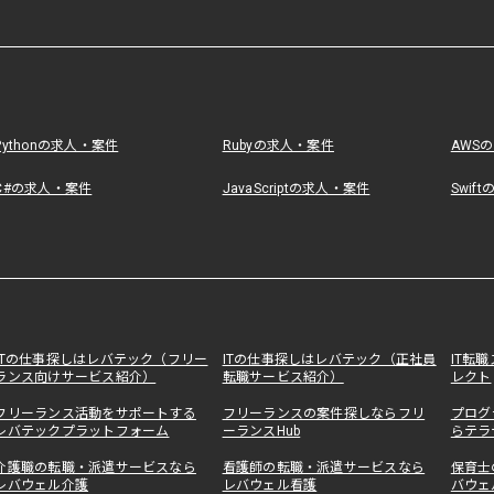
Pythonの求人・案件
Rubyの求人・案件
AWS
C#の求人・案件
JavaScriptの求人・案件
Swif
ITの仕事探しはレバテック（フリー
ITの仕事探しはレバテック（正社員
IT転
ランス向けサービス紹介）
転職サービス紹介）
レクト
フリーランス活動をサポートする
フリーランスの案件探しならフリ
プログ
レバテックプラットフォーム
ーランスHub
らテラ
介護職の転職・派遣サービスなら
看護師の転職・派遣サービスなら
保育士
レバウェル介護
レバウェル看護
バウェ