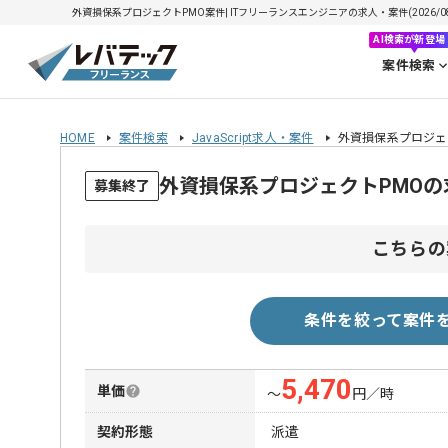
外資損保系プロジェクトPMO案件| ITフリーランスエンジニアの求人・案件(2026/08
AI検索が新登場
案件検索
HOME
案件検索
JavaScript求人・案件
外資損保系プロジェ
外資損保系プロジェクトPMOの
募集終了
こちらの
条件を絞って案件
5,470
単価
〜
円／時
契約形態
派遣