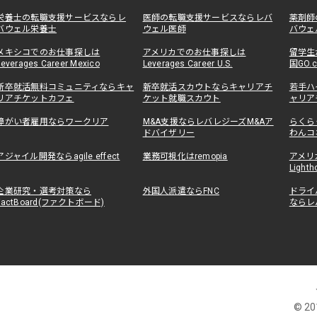
栄養士の転職支援サービスならレ
医師の転職支援サービスならレバ
薬剤師
バウェル栄養士
ウェル医師
バウェ
メキシコでのお仕事探しは
アメリカでのお仕事探しは
留学生
Leverages Career Mexico
Leverages Career U.S.
国GO.
新卒就活無料コミュニティならキャ
新卒就活スカウトならキャリアチ
若手ハ
リアチケットカフェ
ケット就職スカウト
ャリア
障がい者雇用ならワークリア
M&A支援ならレバレジーズM&Aア
らくら
ドバイザリー
わんコ
アジャイル開発ならagile effect
業務可視化はremopia
アメリ
Lighth
企業研究・選考対策なら
外国人派遣ならFNC
ドライ
FactBoard(ファクトボード)
ならレ
© 201