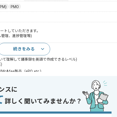
PM)
PMO
ポートしていただきます。
管理、進捗管理等)
続きをみる
いて理解して議事録を英語で作成できるレベル)
)
Afee製品（ePO, etc.)
関するセキュリティ製品の導入、提案経験があれば可)
ーク/サーバ/ITインフラ構築経験)
ンスに
,SQL Server),UNIX/Linux運用/構築経験)
て
ipt, Perl等でのプログラム開発経験)
詳しく聞いてみませんか？
であれば申し込み可能なケースもございます！まずはお気軽にご相談ください！
r , Oracle