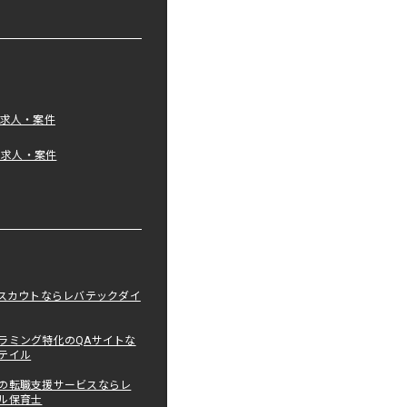
の求人・案件
tの求人・案件
職スカウトならレバテックダイ
ラミング特化のQAサイトな
テイル
の転職支援サービスならレ
ル保育士