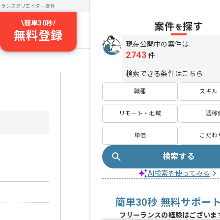
ーランスクリエイター案件
\
簡単30秒
/
案件
探す
を
無料登録
現在公開中の案件は
2743
件
検索できる条件はこちら
職種
スキル
リモート・地域
週稼
単価
こだわ
検索する
AI検索を使ってみる
簡単30秒 無料サポー
フリーランスの経験はございま