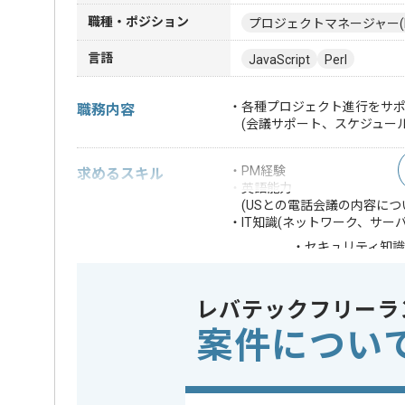
職種・ポジション
プロジェクトマネージャー(
言語
JavaScript
Perl
・各種プロジェクト進行をサ
職務内容
(会議サポート、スケジュール
・PM経験
求めるスキル
・英語能力
(USとの電話会議の内容につ
・IT知識(ネットワーク、サーバ
・セキュリティ知識(Mc
・セキュリティ知識
(情報漏えい防止に
歓迎スキル
・IT知識(ネットワ
レバテックフリーラ
・IT知識(DB（Oracle
案件につい
・IT知識(JavaScr
※上記に似た経験やスキルをお持ち
DB
SQL Serve
この案件で扱う技術