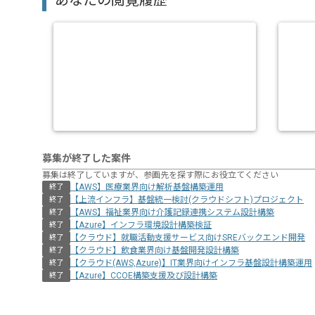
あなたの閲覧履歴
募集が終了した案件
募集は終了していますが、参画先を探す際にお役立てください
【AWS】医療業界向け解析基盤構築運用
終了
【上流インフラ】基盤統一検討(クラウドシフト)プロジェクト
終了
【AWS】福祉業界向け介護記録連携システム設計構築
終了
【Azure】インフラ環境設計構築検証
終了
【クラウド】就職活動支援サービス向けSREバックエンド開発
終了
【クラウド】飲食業界向け基盤開発設計構築
終了
【クラウド(AWS,Azure)】IT業界向けインフラ基盤設計構築運用
終了
【Azure】CCOE構築支援及び設計構築
終了