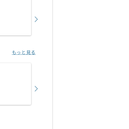
【クラウド】官公庁向けクラウドサービス構
550,000
〜
円／月
業務委託
恵比寿（東京都）
もっと見る
【AWS】クラウド環境設計支援の求人・案件
700,000
〜
円／月
業務委託
錦糸町（東京都）