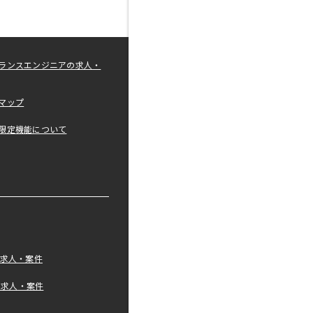
ランスエンジニアの求人・
マップ
限定機能について
の求人・案件
tの求人・案件