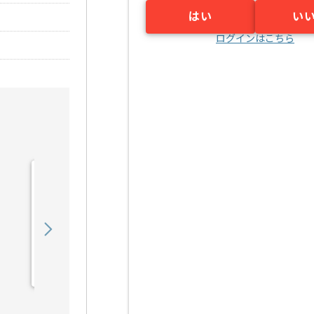
はい
い
ログインはこちら
【クラウド】官公庁向けク
ラウドサービス構築の求
人・案件
550,000
〜
円／月
業務委託
恵比寿（東京都）