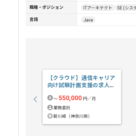
職種・ポジション
ITアーキテクト
SE (シ
言語
Java
【クラウド】通信キャリア
向け試験計画支援の求人・
案件
550,000
〜
円／月
業務委託
新川崎（神奈川県）