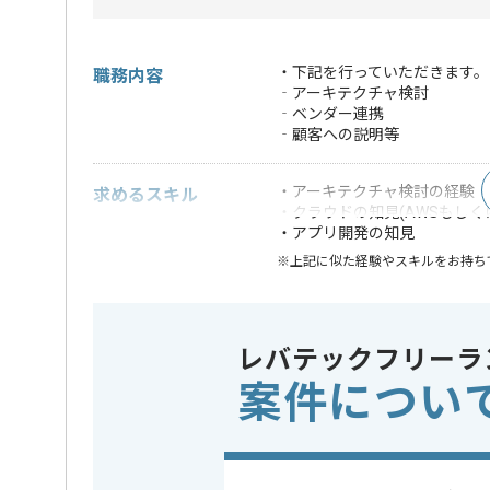
・下記を行っていただきます。
職務内容
‐アーキテクチャ検討
‐ベンダー連携
‐顧客への説明等
・アーキテクチャ検討の経験
求めるスキル
・クラウドの知見(AWSもしくはA
・アプリ開発の知見
※上記に似た経験やスキルをお持ち
フレームワーク
Spring
この案件で扱う技術
クラウド
Microsoft
レバテックフリーラ
案件につい
担当者より
アプリ要件に従った、アーキテクチャの構成の検討に