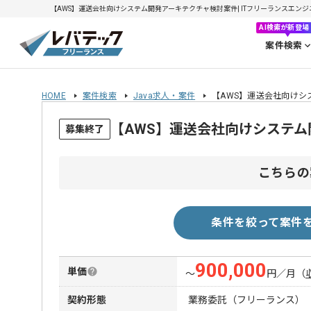
【AWS】運送会社向けシステム開発アーキテクチャ検討案件| ITフリーランスエンジニアの
AI検索が新登場
案件検索
HOME
案件検索
Java求人・案件
【AWS】運送会社向けシ
【AWS】運送会社向けシステ
募集終了
こちらの
条件を絞って案件
900,000
単価
〜
円／月
（
契約形態
業務委託（フリーランス）