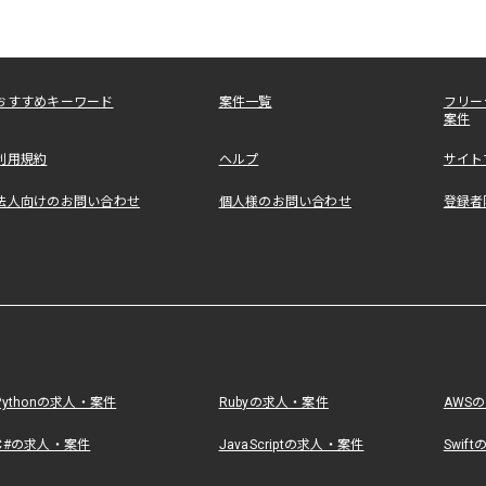
おすすめキーワード
案件一覧
フリー
案件
利用規約
ヘルプ
サイト
法人向けのお問い合わせ
個人様のお問い合わせ
登録者
Pythonの求人・案件
Rubyの求人・案件
AWS
C#の求人・案件
JavaScriptの求人・案件
Swif