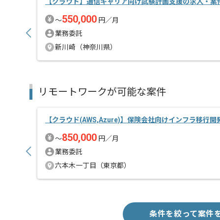
【クラウド】通信キャリア向け試験計画支援の求人・案
550,000
〜
円／月
業務委託
新川崎（神奈川県）
リモートワークが可能な案件
【クラウド(AWS,Azure)】保険会社向けインフラ移行
850,000
〜
円／月
業務委託
六本木一丁目（東京都）
条件を絞って案件