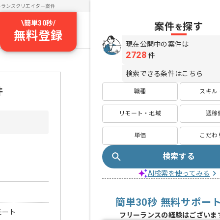
ーランスクリエイター案件
\
簡単30秒
/
案件
探す
を
無料登録
現在公開中の案件は
2728
件
検索できる条件はこちら
件
職種
スキル
リモート・地域
週稼
単価
こだわ
検索する
AI検索を使ってみる
簡単30秒 無料サポー
モート
フリーランスの経験はございま