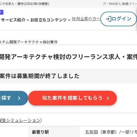
求人・案件(2026/08/06更新)
IT・Web求人/転職
フリ
！
ログイン
採用企業の方へ
サービス紹介
お役立ちコンテンツ
ステム開発アーキテクチャ検討案件
ム開発アーキテクチャ検討のフリーランス求人・案
案件は募集期間が終了しました
を探す
似た案件を提案してもらう
収支シミュレーション
）
最寄り駅
五反田（東京都）/一部リ