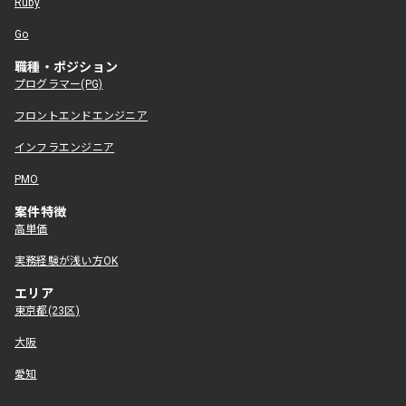
Ruby
Go
職種・ポジション
プログラマー(PG)
フロントエンドエンジニア
インフラエンジニア
PMO
案件特徴
高単価
実務経験が浅い方OK
エリア
東京都(23区)
大阪
愛知