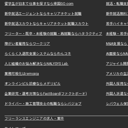
留学生が日本で仕事を探すなら帰国GO.com
就活・転職支
新卒就活エージェントならキャリアチケット就職
新卒就活無料
新卒就活スカウトならキャリアチケット就職スカウト
若手ハイキャ
フリーター・既卒・未経験の就職・再就職ならハタラクティブ
未経験・若手
障がい者雇用ならワークリア
M&A支援な
らくらく入退院支援システムならわんコネ
AI面接ならNAL
人と組織のお悩み解決ならNALYSYS Lab.
アジャイル開発なら
業務可視化はremopia
アメリカの生活
オンラインピル診療ならメデリピル
外国人採用ならLe
企業研究・選考対策ならFactBoard(ファクトボード)
外国人派遣なら
ドライバー・施工管理技士の転職ならレバジョブ
レバウェル保
フリーランスエンジニアの求人・案件