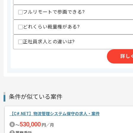
フルリモートで参画できる?
精算条件
有
どれくらい裁量権がある?
精算・お支払い
精算基準時間
140時間〜180時間
支払いサイト
15日
正社員求人との違いは?
詳し
商談回数
1回
その他募集要項
募集人数
1人
作業開始日
2022/02/01
条件が似ている案件
レバテック実績のある企業でございます
エージェントからのコ
【C#.NET】物流管理システム保守の求人・案件
C#経験のある方におすすめの案件でご
メント
530,000
〜
円／月