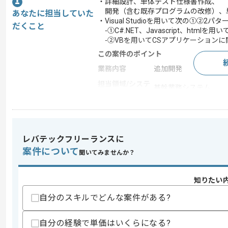
・詳細設計、単体テスト仕様書作成、
開発（含む既存プログラムの改修）、
あなたに担当していた
・Visual Studioを用いて次の①
だくこと
-①C#.NET、Javascript、htm
-②VBを用いてCSアプリケーション
この案件のポイント
業務内容
追加開発
担当領域/システ
基幹業務システム
ム
特徴
参画実績あり
レバテックフリーランスに
求めるスキル
案件について
聞いてみませんか？
スキル
・詳細設計、開発、単体テストの実施経
・Visual Studioを用いて次の①②
-①C#.NET、Javascript、html
知りたい
-②VBを用いたCSアプリケーション開
自分のスキルでどんな案件がある?
スキルに不安がある方へ
上記に似た経験やスキルをお持ちであれば申
自分の経験で単価はいくらになる?