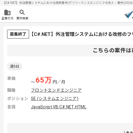
【C#.NET】外注管理システムにおける改修案件| ITフリーランスエンジニアの求人・案件(2026/0
企業の方
案件検索
【C#.NET】外注管理システムにおける改修の
募集終了
こちらの案件は
週5日
単価
65
万
〜
円／月
職種
フロントエンドエンジニア
ポジション
SE (システムエンジニア)
言語
JavaScript
,
VB
,
C#.NET
,
HTML