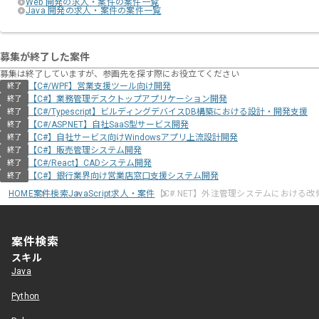
Web 開発の求人・案件の案件一覧
Java 開発の求人・案件の案件一覧
募集が終了した案件
募集は終了していますが、参画先を探す際にお役立てください
【C#/WPF】営業支援ツール向け開発
終了
【C#】業務管理デスクトップアプリケーション開発
終了
【C#/Typescript】ビルディングデバイスDB構築における設計・開発支援
終了
【C#/ASP.NET】自社SaaS型サービス開発
終了
【C#】自社サービス向けWindowsアプリ上流設計開発
終了
【C#】販売管理システム開発
終了
【C#/React】CADシステム開発
終了
【C#】銀行業界向け営業店窓口支援システム開発
終了
HOME
案件検索
JavaScript求人・案件
【C#.NET】外注管理システムにおける改
案件検索
スキル
Java
Python