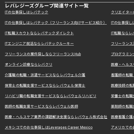
レバレジーズグループ関連サイト一覧
ITの仕事探しはレバテック
クリエイター
ITの仕事探しはレバテック（フリーランス向けサービス紹介）
ITの仕事探
IT転職スカウトならレバテックダイレクト
IT転職なら
ITエンジニア就活ならレバテックルーキー
フリーランス
フリーランスの案件探しならフリーランスHub
プログラミン
オンライン診療ならレバクリ
医療・ヘルス
介護職の転職・派遣サービスならレバウェル介護
看護師の転職
保育士の転職支援サービスならレバウェル保育士
医療技師の転
リハビリ職の転職支援サービスならレバウェルリハビリ
栄養士の転職
医師の転職支援サービスならレバウェル医師
薬剤師の転職
医療・ヘルスケア業界の課題解決支援ならレバウェル株式会社
医療看護介護の
メキシコでのお仕事探しはLeverages Career Mexico
アメリカでのお仕事