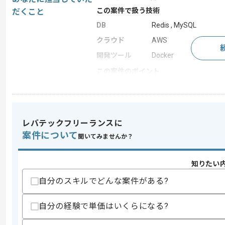
この案件で扱う技術
だくこと
DB
Redis , MySQL
クラウド
AWS
開発ツール
Docker
この案件のポイント
特徴
20代活躍中 , 30代活
レバテックフリーランスに
求めるスキル
案件について
スキル
聞いてみませんか？
・Pythonでの開発経験1年以上
・バックエンドの開発経験3年程度
・AWSでの開発経験
知りたい
・DBの知識
自分のスキルでどんな案件がある?
スキルに不安がある方へ
上記に似た経験やスキルをお持ちであれば申
自分の経験で単価はいくらになる?