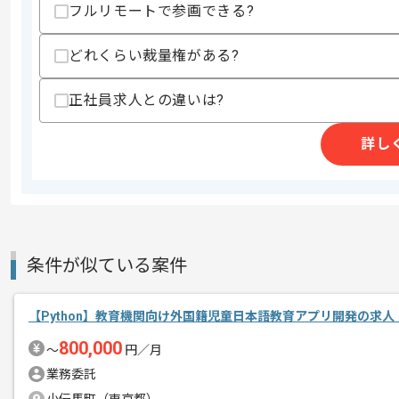
フルリモートで参画できる?
精算条件
有
精算・お支払い
どれくらい裁量権がある?
精算基準時間
140時間〜180時間
支払いサイト
15日
正社員求人との違いは?
詳し
商談回数
1回
その他募集要項
募集人数
1人
作業開始日
2022/01/10
条件が似ている案件
クラウド録画型映像プラットフォームの
エージェントからのコ
【Python】教育機関向け外国籍児童日本語教育アプリ開発の求人
メント
現在成長中のベンチャー企業の案件であ
800,000
〜
円／月
強い向上心とスピード感を持って業務に
業務委託