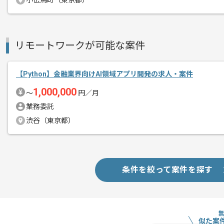
小伝馬町（東京都）
積極的に技術を導入することで、
サービスクオリティの向上に努められて
意見交換がしやすいフラットな現場で、
リモートワークが可能な案件
高いコミュニケーション能力をお持ちの
【Python】金融業界向けAI領域アプリ開発の求人・案件
1,000,000
〜
円／月
業務委託
渋谷（東京都）
条件を絞って案件を探す
似た案