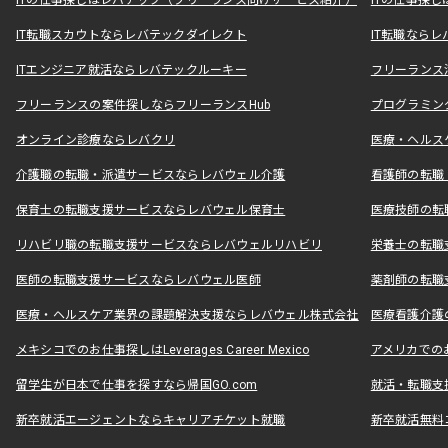
ITの仕事探しはレバテック（フリーランス向けサービス紹介）
ITの仕事探
IT転職スカウトならレバテックダイレクト
IT転職なら
ITエンジニア就活ならレバテックルーキー
フリーランス
フリーランスの案件探しならフリーランスHub
プログラミン
オンライン診療ならレバクリ
医療・ヘルス
介護職の転職・派遣サービスならレバウェル介護
看護師の転職
保育士の転職支援サービスならレバウェル保育士
医療技師の転
リハビリ職の転職支援サービスならレバウェルリハビリ
栄養士の転職
医師の転職支援サービスならレバウェル医師
薬剤師の転職
医療・ヘルスケア業界の課題解決支援ならレバウェル株式会社
医療看護介護の
メキシコでのお仕事探しはLeverages Career Mexico
アメリカでのお仕事
留学生が日本で仕事を探すなら帰国GO.com
就活・転職支
新卒就活エージェントならキャリアチケット就職
新卒就活無料