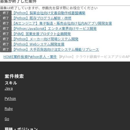
募集が終了した案件
募集は終了していますが、参画先を探す際にお役立てください
【Python】製薬会社向け文書自動作成基盤構築
終了
【Python】既存プログラム解析・改修
終了
【AIエンジニア】菓子製造・販売会社向け社内AIアプリ開発支援
終了
【Python/JavaScript】エンタメ業界向けサービス開発
終了
【PdM】営業支援プロダクト企画開発
終了
【Python】メーカー向け現場システム開発
終了
【Python】Webシステム開発支援
終了
【Python】大手百貨店向け注文システム機能リプレース
終了
HOME
案件検索
Python求人・案件
【Python】クラウド録画サービスアプリのAP
案件検索
スキル
Java
Python
Ruby
Go
職種・ポジション