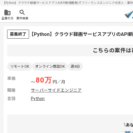
【Python】クラウド録画サービスアプリのAPI新規開発| ITフリーランスエンジニアの求人・案件(20
企業の方
案件検索
【Python】クラウド録画サービスアプリのAP
募集終了
こちらの案件は
リモートOK
オンライン商談OK
週4日
単価
80
万
〜
円／月
職種
サーバーサイドエンジニア
言語
Python
あ