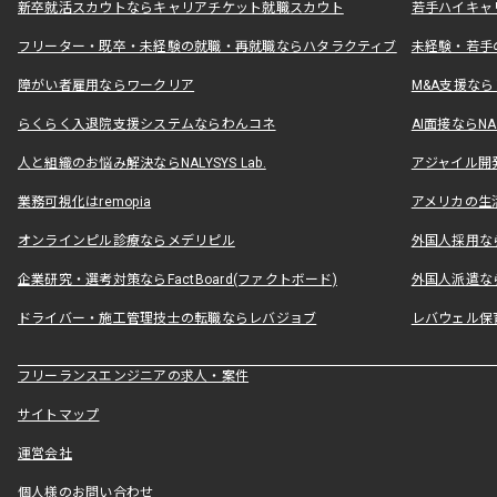
新卒就活スカウトならキャリアチケット就職スカウト
若手ハイキャ
フリーター・既卒・未経験の就職・再就職ならハタラクティブ
未経験・若手
障がい者雇用ならワークリア
M&A支援な
らくらく入退院支援システムならわんコネ
AI面接ならNAL
人と組織のお悩み解決ならNALYSYS Lab.
アジャイル開発なら
業務可視化はremopia
アメリカの生活
オンラインピル診療ならメデリピル
外国人採用ならLe
企業研究・選考対策ならFactBoard(ファクトボード)
外国人派遣なら
ドライバー・施工管理技士の転職ならレバジョブ
レバウェル保
フリーランスエンジニアの求人・案件
サイトマップ
運営会社
個人様のお問い合わせ