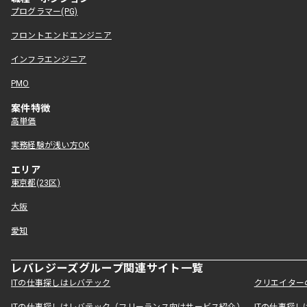
プログラマー(PG)
フロントエンドエンジニア
インフラエンジニア
PMO
案件特徴
高単価
実務経験が浅い方OK
エリア
東京都(23区)
大阪
愛知
レバレジーズグループ関連サイト一覧
ITの仕事探しはレバテック
クリエイター