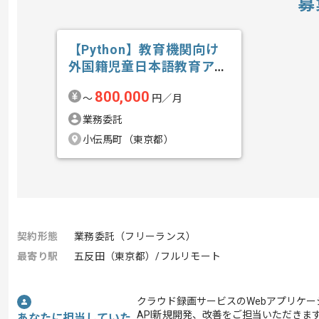
募
【Python】教育機関向け
外国籍児童日本語教育アプ
リ開発の求人・案件
800,000
〜
円／月
業務委託
小伝馬町（東京都）
契約形態
業務委託（フリーランス）
最寄り駅
五反田（東京都）/フルリモート
クラウド録画サービスのWebアプリケ
API新規開発、改善をご担当いただきま
あなたに担当していた