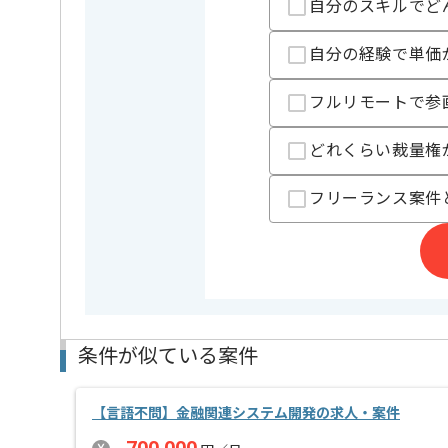
自分のスキルでど
支払いサイト
15日
自分の経験で単価
担当者より
フルリモートで参
東南アジアを中心とした、カオスな交通に悩む地域に
どれくらい裁量権
規律ある交通を実現するためのITを提供する企業です。
フルリモートでの作業をベースに
フリーランス案件
中長期的に腰をすえての参画を希望される方にオスス
条件が似ている案件
【言語不問】金融関連システム開発の求人・案件