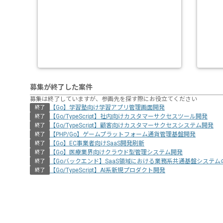
募集が終了した案件
募集は終了していますが、参画先を探す際にお役立てください
【Go】学習塾向け学習アプリ管理画面開発
終了
【Go/TypeScript】社内向けカスタマーサクセスツール開発
終了
【Go/TypeScript】顧客向けカスタマーサクセスシステム開発
終了
【PHP/Go】ゲームプラットフォーム通貨管理基盤開発
終了
【Go】EC事業者向けSaaS開発刷新
終了
【Go】医療業界向けクラウド型管理システム開発
終了
【Goバックエンド】SaaS領域における業務系共通基盤システム
終了
【Go/TypeScript】AI系新規プロダクト開発
終了