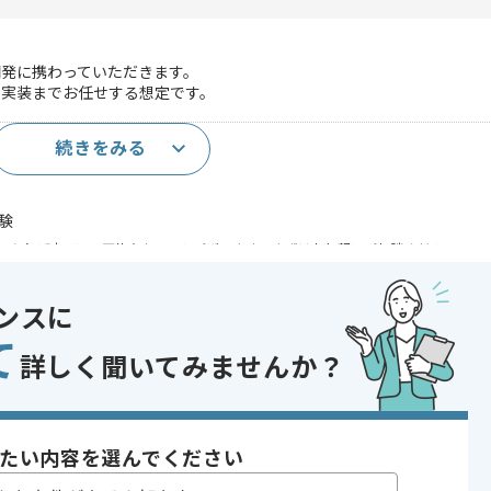
発に携わっていただきます。
ら実装までお任せする想定です。
続きをみる
経験
であれば申し込み可能なケースもございます！まずはお気軽にご相談ください！
oud Platform , Microsoft Azure , AWS
ンスに
て
詳しく聞いてみませんか？
, 追加開発
 , 30代活躍中 , 長期プロジェクト , 急募 , ベンチャー企業
たい内容を選んでください
〜180時間