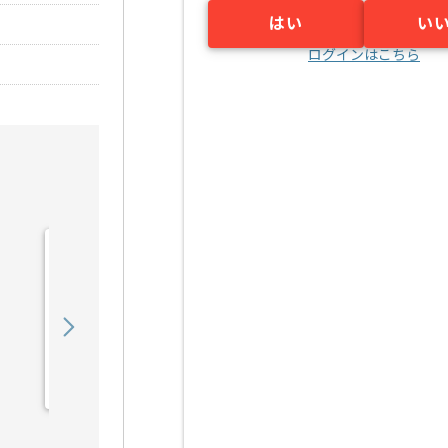
はい
い
ログインはこちら
【Go/PHP/Java】大規模
基幹システム開発案件 ※
アダ...の求人・案件
850,000
〜
円／月
業務委託
六本木（東京都）