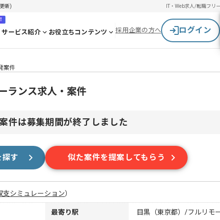
更新)
IT・Web求人/転職
フリ
！
ログイン
採用企業の方へ
サービス紹介
お役立ちコンテンツ
発案件
リーランス求人・案件
案件は募集期間が終了しました
を探す
似た案件を提案してもらう
収支シミュレーション
）
最寄り駅
目黒（東京都）/フルリモ