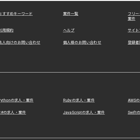
おすすめキーワード
案件一覧
フリー
案件
利用規約
ヘルプ
サイト
法人向けのお問い合わせ
個人様のお問い合わせ
登録者
Pythonの求人・案件
Rubyの求人・案件
AWS
C#の求人・案件
JavaScriptの求人・案件
Swif