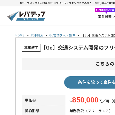
【Go】交通システム開発案件| ITフリーランスエンジニアの求人・案件(2026/08/08
AI検索が新登場
案件検索
HOME
案件検索
Go言語求人・案件
【Go】交通システム開
【Go】交通システム開発のフ
募集終了
こちらの
条件を絞って案件
850,000
単価
〜
円／月
（
契約形態
業務委託（フリーランス）