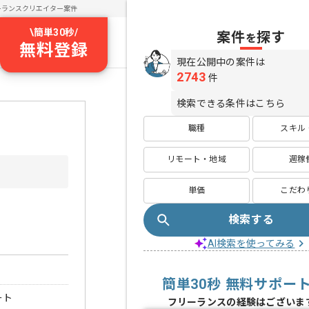
ーランスクリエイター案件
\
簡単30秒
/
案件
探す
を
無料登録
現在公開中の案件は
2743
件
検索できる条件はこちら
職種
スキル
リモート・地域
週稼
単価
こだわ
検索する
AI検索を使ってみる
簡単30秒 無料サポー
ート
フリーランスの経験はございま