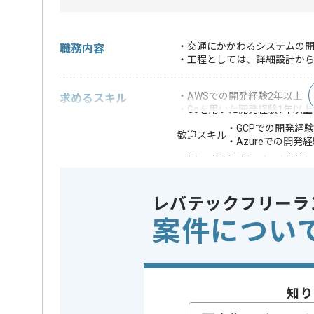
・交通にかかわるシステムの開
職務内容
・工程としては、詳細設計か
・AWSでの開発経験2年以上
求めるスキル
・Goを用いた開発経験1年以上
・GCPでの開発経験
歓迎スキル
・Azureでの開発
※上記に似た経験やスキルをお持ち
クラウド
この案件で扱う技術
Google Cl
レバテックフリーラ
案件につい
業務内容
新規開発 
この案件のポイント
特徴
20代活躍中
精算条件
有
知り
精算・お支払い
精算基準時間
140時間