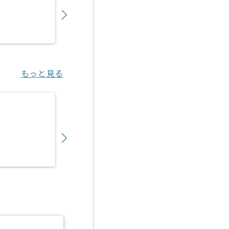
850,000
〜
円／月
業務委託
六本木（東京都）
もっと見る
【Go/TypeScript/Next.js】総合スポー
850,000
〜
円／月
業務委託
新橋（東京都）