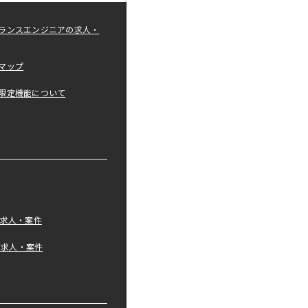
ランスエンジニアの求人・
マップ
限定機能について
の求人・案件
tの求人・案件